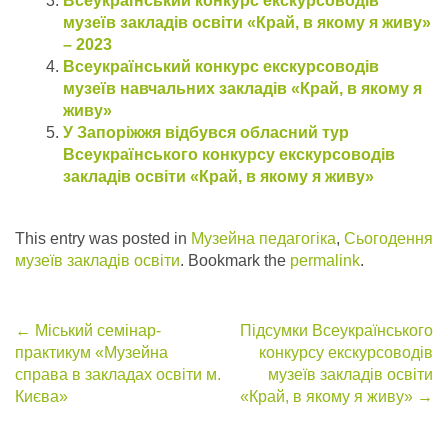
Всеукраїнський конкурс екскурсоводів
музеїв закладів освіти «Край, в якому я живу»
– 2023
Всеукраїнський конкурс екскурсоводів
музеїв навчальних закладів «Край, в якому я
живу»
У Запоріжжя відбувся обласний тур
Всеукраїнського конкурсу екскурсоводів
закладів освіти «Край, в якому я живу»
This entry was posted in
Музейна педагогіка
,
Сьогодення
музеїв закладів освіти
. Bookmark the
permalink
.
Post
←
Міський семінар-
Підсумки Всеукраїнського
практикум «Музейна
конкурсу екскурсоводів
navigation
справа в закладах освіти м.
музеїв закладів освіти
Києва»
«Край, в якому я живу»
→