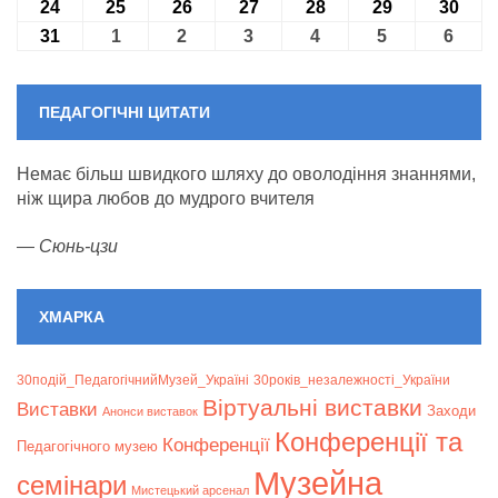
24
24.08.2026
25
25.08.2026
26
26.08.2026
27
27.08.2026
28
28.08.2026
29
29.08.2026
30
30.0
31
31.08.2026
1
01.09.2026
2
02.09.2026
3
03.09.2026
4
04.09.2026
5
05.09.2026
6
06.09
ПЕДАГОГІЧНІ ЦИТАТИ
Немає більш швидкого шляху до оволодіння знаннями,
ніж щира любов до мудрого вчителя
—
Сюнь-цзи
ХМАРКА
30подій_ПедагогічнийМузей_Україні
30років_незалежності_України
Віртуальні виставки
Bиставки
Заходи
Анонси виставок
Конференції та
Конференції
Педагогічного музею
Музейна
семінари
Мистецький арсенал