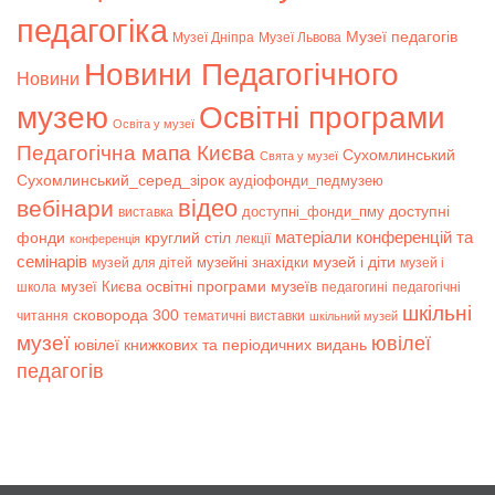
педагогіка
Музеї педагогів
Музеї Дніпра
Музеї Львова
Новини Педагогічного
Новини
музею
Освітні програми
Освіта у музеї
Педагогічна мапа Києва
Сухомлинський
Свята у музеї
Сухомлинський_серед_зірок
аудіофонди_педмузею
відео
вебінари
доступні
доступні_фонди_пму
виставка
матеріали конференцій та
фонди
круглий стіл
лекції
конференція
семінарів
музей і діти
музейні знахідки
музей для дітей
музей і
музеї Києва
освітні програми музеїв
школа
педагогині
педагогічні
шкільні
сковорода 300
читання
тематичні виставки
шкільний музей
музеї
ювілеї
ювілеї книжкових та періодичних видань
педагогів