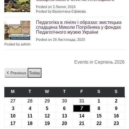
Posted on 3 Липня, 2024
Posted by Валентина Єфімова
Педагогіка в лініях і образах: мистецька
спадщина Миколи Погрібняка у фондах
Педагогічного музею України
Posted on 29 Листопада, 2025
Posted by admin
Events in Серпень 2026
Previous
Today
M
ПОНЕДІЛОК
T
ВІВТОРОК
W
СЕРЕДА
T
ЧЕТВЕР
F
П’ЯТНИЦЯ
S
СУБОТА
S
НЕДІ
27
27.07.2026
28
28.07.2026
29
29.07.2026
30
30.07.2026
31
31.07.2026
1
01.08.2026
2
02.08
3
03.08.2026
4
04.08.2026
5
05.08.2026
6
06.08.2026
7
07.08.2026
8
08.08.2026
9
09.08
10
10.08.2026
11
11.08.2026
12
12.08.2026
13
13.08.2026
14
14.08.2026
15
15.08.2026
16
16.0
17
17.08.2026
18
18.08.2026
19
19.08.2026
20
20.08.2026
21
21.08.2026
22
22.08.2026
23
23.0