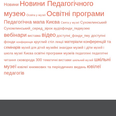
Новини Педагогічного
Новини
музею
Освітні програми
Освіта у музеї
Педагогічна мапа Києва
Сухомлинський
Свята у музеї
Сухомлинський_серед_зірок
аудіофонди_педмузею
відео
вебінари
доступні
доступні_фонди_пму
виставка
матеріали конференцій та
фонди
круглий стіл
лекції
конференція
семінарів
музей і діти
музейні знахідки
музей для дітей
музей і
музеї Києва
освітні програми музеїв
школа
педагогині
педагогічні
шкільні
сковорода 300
читання
тематичні виставки
шкільний музей
музеї
ювілеї
ювілеї книжкових та періодичних видань
педагогів