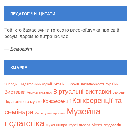
ПЕДАГОГІЧНІ ЦИТАТИ
Той, хто бажає вчити того, хто високої думки про свій
розум, даремно витрачає час
—
Демокріт
ХМАРКА
30подій_ПедагогічнийМузей_Україні
30років_незалежності_України
Віртуальні виставки
Bиставки
Заходи
Анонси виставок
Конференції та
Конференції
Педагогічного музею
Музейна
семінари
Мистецький арсенал
педагогіка
Музеї педагогів
Музеї Дніпра
Музеї Львова