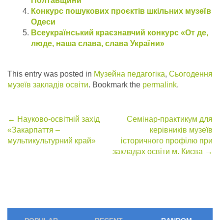
Полтавщини
Конкурс пошукових проєктів шкільних музеїв
Одеси
Всеукраїнський краєзнавчий конкурс «От де,
люде, наша слава, слава України»
This entry was posted in
Музейна педагогіка
,
Сьогодення
музеїв закладів освіти
. Bookmark the
permalink
.
Post
←
Науково-освітній захід
Семінар-практикум для
«Закарпаття –
керівників музеїв
navigation
мультикультурний край»
історичного профілю при
закладах освіти м. Києва
→