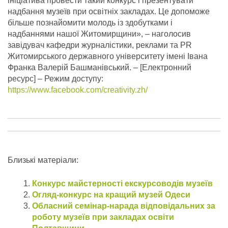
ініціатива провести такий конкурс і презентувати
надбання музеїв при освітніх закладах. Це допоможе
більше познайомити молодь із здобутками і
надбаннями нашої Житомирщини», – наголосив
завідувач кафедри журналістики, реклами та PR
Житомирського державного університету імені Івана
Франка Валерій Башманівський.
– [Електронний
ресурс] – Режим доступу:
https://www.facebook.com/creativity.zh/
Близькі матеріали:
Конкурс майстерності екскурсоводів музеїв
Огляд-конкурс на кращий музей Одеси
Обласний семінар-нарада відповідальних за
роботу музеїв при закладах освіти