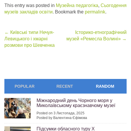
This entry was posted in
Музейна педагогіка
,
Сьогодення
музеїв закладів освіти
. Bookmark the
permalink
.
Post
←
Київські типи Нечуя-
Історико-етнографічний
Левицького і хмарні
музей «Ремесла Волині»
→
navigation
розмови про Шевченка
POPULAR
RECENT
RANDOM
Міжнародний день Чорного моря у
Миколаївському краєзнавчому музеї
Posted on 3 Листопада, 2025
Posted by Валентина Єфімова
Підсумки обласного туру Х