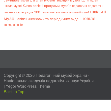
семінарів
музей і діти
музейні знахідки
музей для дітей
музей і
музеї Києва
освітні програми музеїв
школа
педагогині
педагогічні
шкільні
сковорода 300
читання
тематичні виставки
шкільний музей
музеї
ювілеї
ювілеї книжкових та періодичних видань
педагогів
Copyright © 2026
Педагогічний музей України
-
Національна академія педагогічних наук України.
|
Yegor WordPress Theme
Back to Top