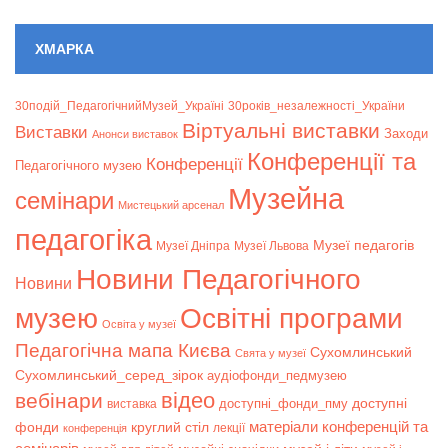
ХМАРКА
30подій_ПедагогічнийМузей_Україні
30років_незалежності_України
Віртуальні виставки
Bиставки
Заходи
Анонси виставок
Конференції та
Конференції
Педагогічного музею
Музейна
семінари
Мистецький арсенал
педагогіка
Музеї педагогів
Музеї Дніпра
Музеї Львова
Новини Педагогічного
Новини
музею
Освітні програми
Освіта у музеї
Педагогічна мапа Києва
Сухомлинський
Свята у музеї
Сухомлинський_серед_зірок
аудіофонди_педмузею
відео
вебінари
доступні
доступні_фонди_пму
виставка
матеріали конференцій та
фонди
круглий стіл
лекції
конференція