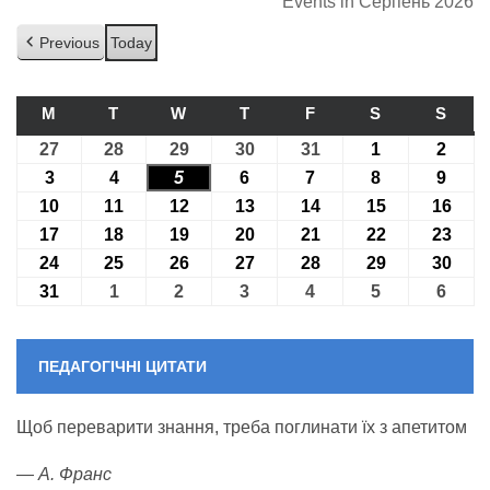
Events in Серпень 2026
Previous
Today
M
ПОНЕДІЛОК
T
ВІВТОРОК
W
СЕРЕДА
T
ЧЕТВЕР
F
П’ЯТНИЦЯ
S
СУБОТА
S
НЕДІ
27
27.07.2026
28
28.07.2026
29
29.07.2026
30
30.07.2026
31
31.07.2026
1
01.08.2026
2
02.08
3
03.08.2026
4
04.08.2026
5
05.08.2026
6
06.08.2026
7
07.08.2026
8
08.08.2026
9
09.08
10
10.08.2026
11
11.08.2026
12
12.08.2026
13
13.08.2026
14
14.08.2026
15
15.08.2026
16
16.0
17
17.08.2026
18
18.08.2026
19
19.08.2026
20
20.08.2026
21
21.08.2026
22
22.08.2026
23
23.0
24
24.08.2026
25
25.08.2026
26
26.08.2026
27
27.08.2026
28
28.08.2026
29
29.08.2026
30
30.0
31
31.08.2026
1
01.09.2026
2
02.09.2026
3
03.09.2026
4
04.09.2026
5
05.09.2026
6
06.09
ПЕДАГОГІЧНІ ЦИТАТИ
Щоб переварити знання, треба поглинати їх з апетитом
—
А. Франс