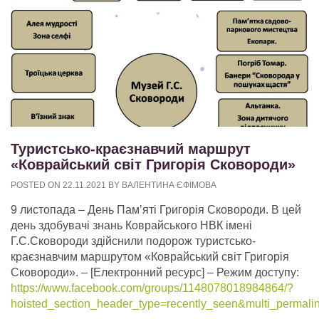
Туристсько-краєзнавчий маршрут
«Коврайський світ Григорія Сковороди»
POSTED ON
22.11.2021
BY
ВАЛЕНТИНА ЄФІМОВА
9 листопада – День Пам’яті Григорія Сковороди. В цей
день здобувачі знань Коврайського НВК імені
Г.С.Сковороди здійснили подорож туристсько-
краєзнавчим маршрутом «Коврайський світ Григорія
Сковороди».
– [Електронний ресурс] – Режим доступу:
https://www.facebook.com/groups/1148078018984864/?
hoisted_section_header_type=recently_seen&multi_perma