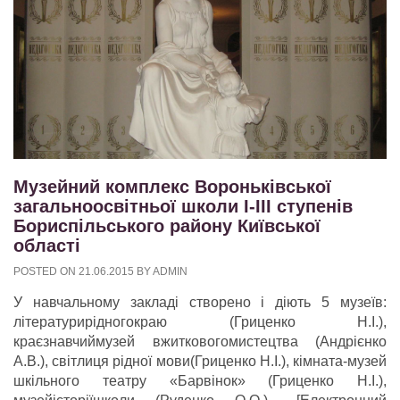
Музейний комплекс Вороньківської
загальноосвітньої школи І-ІІІ ступенів
Бориспільського району Київської
області
POSTED ON
21.06.2015
BY
ADMIN
У навчальному закладі створено і діють 5 музеїв:
літературирідногокраю (Гриценко Н.І.),
краєзнавчиймузей вжитковогомистецтва (Андрієнко
А.В.), світлиця рідної мови(Гриценко Н.І.), кімната-музей
шкільного театру «Барвінок» (Гриценко Н.І.),