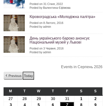
Posted on 31 Січня, 2022
Posted by Валентина Єфімова
Кіровоградська «Молодіжна палітра»
Posted on 8 Лютого, 2016
Posted by admin
День українського бароко анонсує
Національний музей у Львові
Posted on 3 Червня, 2016
Posted by admin
Events in Серпень 2026
Previous
Today
M
ПОНЕДІЛОК
T
ВІВТОРОК
W
СЕРЕДА
T
ЧЕТВЕР
F
П’ЯТНИЦЯ
S
СУБОТА
S
НЕДІ
27
27.07.2026
28
28.07.2026
29
29.07.2026
30
30.07.2026
31
31.07.2026
1
01.08.2026
2
02.08
3
03.08.2026
4
04.08.2026
5
05.08.2026
6
06.08.2026
7
07.08.2026
8
08.08.2026
9
09.08