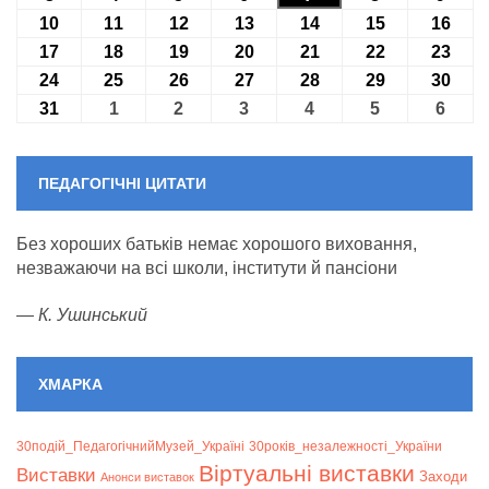
10
10.08.2026
11
11.08.2026
12
12.08.2026
13
13.08.2026
14
14.08.2026
15
15.08.2026
16
16.0
17
17.08.2026
18
18.08.2026
19
19.08.2026
20
20.08.2026
21
21.08.2026
22
22.08.2026
23
23.0
24
24.08.2026
25
25.08.2026
26
26.08.2026
27
27.08.2026
28
28.08.2026
29
29.08.2026
30
30.0
31
31.08.2026
1
01.09.2026
2
02.09.2026
3
03.09.2026
4
04.09.2026
5
05.09.2026
6
06.09
ПЕДАГОГІЧНІ ЦИТАТИ
Без хороших батьків немає хорошого виховання,
незважаючи на всі школи, інститути й пансіони
—
К. Ушинський
ХМАРКА
30подій_ПедагогічнийМузей_Україні
30років_незалежності_України
Віртуальні виставки
Bиставки
Заходи
Анонси виставок