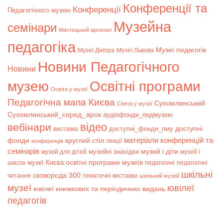
Конференції та
Конференції
Педагогічного музею
Музейна
семінари
Мистецький арсенал
педагогіка
Музеї педагогів
Музеї Дніпра
Музеї Львова
Новини Педагогічного
Новини
музею
Освітні програми
Освіта у музеї
Педагогічна мапа Києва
Сухомлинський
Свята у музеї
Сухомлинський_серед_зірок
аудіофонди_педмузею
відео
вебінари
доступні
доступні_фонди_пму
виставка
матеріали конференцій та
фонди
круглий стіл
лекції
конференція
семінарів
музей і діти
музейні знахідки
музей для дітей
музей і
музеї Києва
освітні програми музеїв
школа
педагогині
педагогічні
шкільні
сковорода 300
читання
тематичні виставки
шкільний музей
музеї
ювілеї
ювілеї книжкових та періодичних видань
педагогів