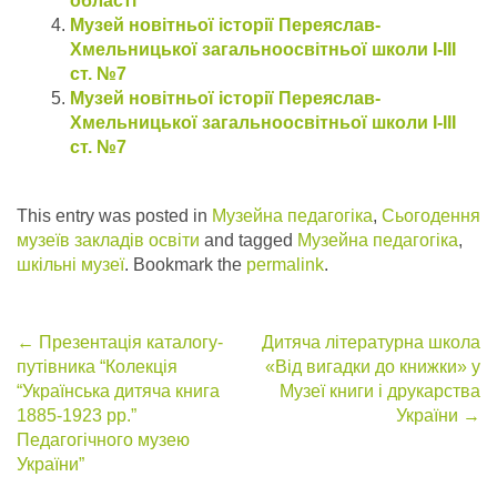
області
Музей новітньої історії Переяслав-
Хмельницької загальноосвітньої школи І-ІІІ
ст. №7
Музей новітньої історії Переяслав-
Хмельницької загальноосвітньої школи І-ІІІ
ст. №7
This entry was posted in
Музейна педагогіка
,
Сьогодення
музеїв закладів освіти
and tagged
Музейна педагогіка
,
шкільні музеї
. Bookmark the
permalink
.
Post
←
Презентація каталогу-
Дитяча літературна школа
путівника “Колекція
«Від вигадки до книжки» у
navigation
“Українська дитяча книга
Музеї книги і друкарства
1885-1923 рр.”
України
→
Педагогічного музею
України”