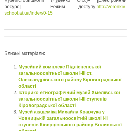
музейісторіїшколи (Руденко О.О.)– [Електронний
ресурс] – Режим доступу:
http://voronkiv-
school.at.ua/index/0-15
Близькі матеріали:
Музейний комплекс Підлісненської
загальноосвітньої школи І-ІІІ ст.
Олександрівського району Кіровоградської
області
Історико-етнографічний музей Хмелівської
загальноосвітньої школи І-ІІІ ступенів
Кіровоградської області
Музей академіка Михайла Кравчука у
Човницькій загальноосвітній школі І-ІІ
ступенів Ківерцівського району Волинської