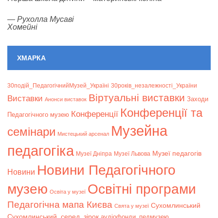
—
Рухолла Мусаві
Хомейні
ХМАРКА
30подій_ПедагогічнийМузей_Україні
30років_незалежності_України
Віртуальні виставки
Bиставки
Заходи
Анонси виставок
Конференції та
Конференції
Педагогічного музею
Музейна
семінари
Мистецький арсенал
педагогіка
Музеї педагогів
Музеї Дніпра
Музеї Львова
Новини Педагогічного
Новини
музею
Освітні програми
Освіта у музеї
Педагогічна мапа Києва
Сухомлинський
Свята у музеї
Сухомлинський_серед_зірок
аудіофонди_педмузею