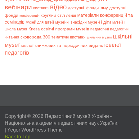
відео
вебінари
доступні
доступні_фонди_пму
виставка
матеріали конференцій та
фонди
круглий стіл
лекції
конференція
семінарів
музей і діти
музейні знахідки
музей для дітей
музей і
музеї Києва
освітні програми музеїв
школа
педагогині
педагогічні
шкільні
сковорода 300
читання
тематичні виставки
шкільний музей
музеї
ювілеї
ювілеї книжкових та періодичних видань
педагогів
Copyright © 2026
Педагогічний музей України
-
Національна академія педагогічних наук України.
|
Yegor WordPress Theme
Back to Top