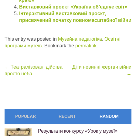
краю»
Виставковий проєкт «Україна об’єднує світ»
Інтерактивний виставковий проєкт,
присвячений початку повномасштабної війни
This entry was posted in
Музейна педагогіка
,
Освітні
програми музеїв
. Bookmark the
permalink
.
Post
←
Театралізовані дійства
Діти невинні жертви війни
просто неба
→
navigation
POPULAR
RECENT
RANDOM
Результати конкурсу «Урок у музеї»