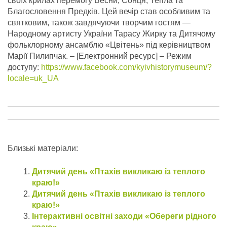
своїх крилах перемогу Весни, Сонця, Тепла та
Благословення Предків. Цей вечір став особливим та
святковим, також завдячуючи творчим гостям —
Народному артисту України Тарасу Жирку та Дитячому
фольклорному ансамблю «Цвітень» під керівництвом
Марії Пилипчак.
– [Електронний ресурс] – Режим
доступу:
https://www.facebook.com/kyivhistorymuseum/?
locale=uk_UA
Близькі матеріали:
Дитячий день «Птахів викликаю із теплого
краю!»
Дитячий день «Птахів викликаю із теплого
краю!»
Інтерактивні освітні заходи «Обереги рідного