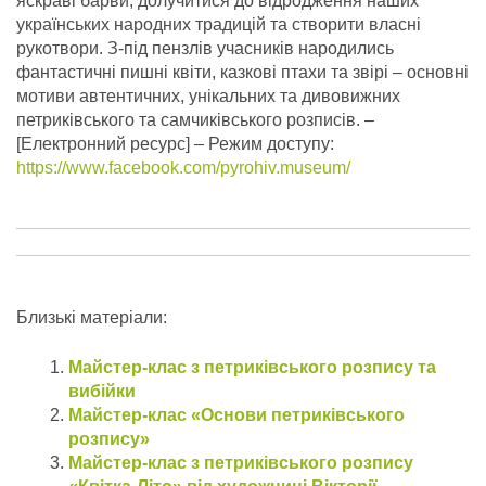
яскраві барви, долучитися до відродження наших
українських народних традицій та створити власні
рукотвори. З-під пензлів учасників народились
фантастичні пишні квіти, казкові птахи та звірі – основні
мотиви автентичних, унікальних та дивовижних
петриківського та самчиківського розписів.
–
[Електронний ресурс] – Режим доступу:
https://www.facebook.com/pyrohiv.museum/
Близькі матеріали:
Майстер-клас з петриківського розпису та
вибійки
Майстер-клас «Основи петриківського
розпису»
Майстер-клас з петриківського розпису