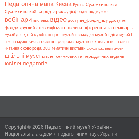
Педагогічна мапа Києва
Сухомлинський
Русова
Сухомлинський_серед_зірок
аудіофонди_педмузею
відео
вебінари
доступні
доступні_фонди_пму
виставка
матеріали конференцій та семінарів
фонди
круглий стіл
лекції
музей і діти
музейні знахідки
музей для дітей
музей і
музейне інтерв’ю
музеї Києва
освітні програми музеїв
школа
педагогині
педагогічні
сковорода 300
читання
тематичні виставки
фонди
шкільний музей
шкільні музеї
ювілеї книжкових та періодичних видань
ювілеї педагогів
Copyright © 2026
Педагогічний музей України
-
Національна академія педагогічних наук України.