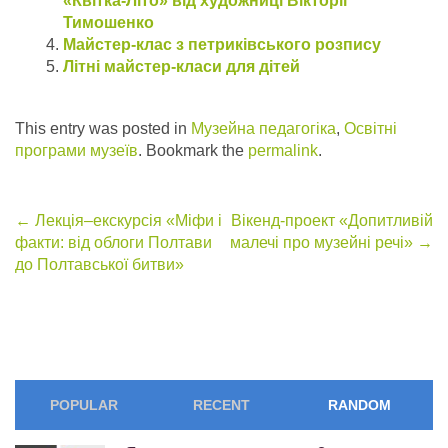
«Квітка-Літо» від художниці Вікторії
Тимошенко
Майстер-клас з петриківського розпису
Літні майстер-класи для дітей
This entry was posted in
Музейна педагогіка
,
Освітні
програми музеїв
. Bookmark the
permalink
.
Post
←
Лекція–екскурсія «Міфи і
Вікенд-проект «Допитливій
факти: від облоги Полтави
малечі про музейні речі»
→
navigation
до Полтавської битви»
POPULAR
RECENT
RANDOM