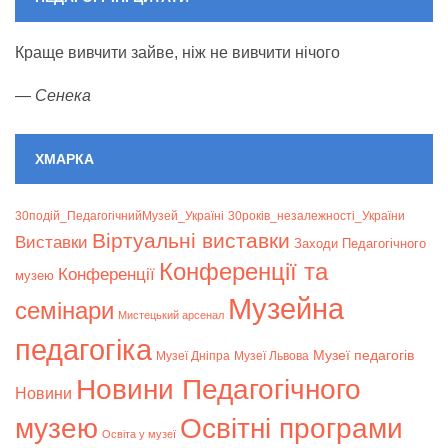
Краще вивчити зайве, ніж не вивчити нічого
—
Сенека
ХМАРКА
30подій_ПедагогічнийМузей_Україні
30років_незалежності_України
Віртуальні виставки
Bиставки
Заходи Педагогічного
Конференції та
Конференції
музею
Музейна
семінари
Мистецький арсенал
педагогіка
Музеї педагогів
Музеї Дніпра
Музеї Львова
Новини Педагогічного
Новини
музею
Освітні програми
Освіта у музеї