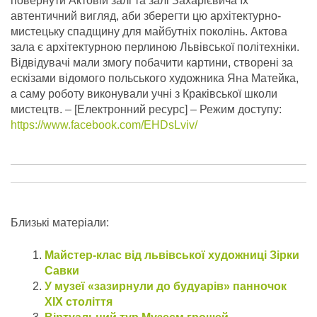
повернути Актовій залі та залі Захарієвича їх
автентичний вигляд, аби зберегти цю архітектурно-
мистецьку спадщину для майбутніх поколінь. Актова
зала є архітектурною перлиною Львівської політехніки.
Відвідувачі мали змогу побачити картини, створені за
ескізами відомого польського художника Яна Матейка,
а саму роботу виконували учні з Краківської школи
мистецтв.
– [Електронний ресурс] – Режим доступу:
https://www.facebook.com/EHDsLviv/
Близькі матеріали:
Майстер-клас від львівської художниці Зірки
Савки
У музеї «зазирнули до будуарів» панночок
ХІХ століття