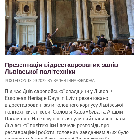
Презентація відреставрованих залів
Львівської політехніки
POSTED ON
13.09.2022
BY
ВАЛЕНТИНА ЄФІМОВА
Під час Днів європейської спадщини у Львові /
European Heritage Days in Lviv презентовано
відреставровані зали головного корпусу Львівської
політехніки, спікери: Соломія Харамбура та Андрій
Павлишин. На екскурсії оглянули найкрасивіші зали
Львівської політехніки і почули розповідь про
реставраційні роботи, головним завданням яких було