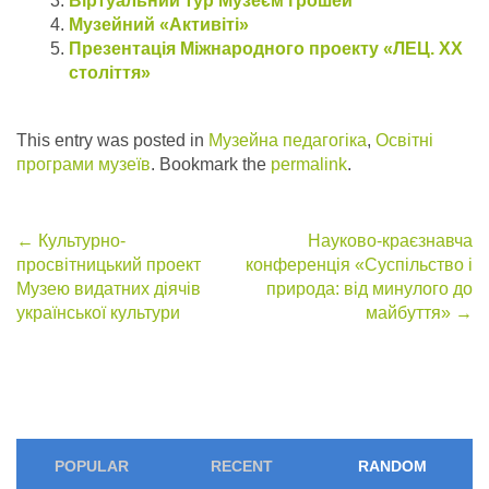
Віртуальний тур Музеєм грошей
Музейний «Активіті»
Презентація Міжнародного проекту «ЛЕЦ. XX
століття»
This entry was posted in
Музейна педагогіка
,
Освітні
програми музеїв
. Bookmark the
permalink
.
Post
←
Культурно-
Науково-краєзнавча
просвітницький проект
конференція «Суспільство і
navigation
Музею видатних діячів
природа: від минулого до
української культури
майбуття»
→
POPULAR
RECENT
RANDOM