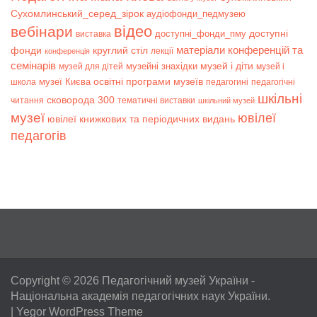
Сухомлинський_серед_зірок
аудіофонди_педмузею
відео
вебінари
доступні
доступні_фонди_пму
виставка
матеріали конференцій та
фонди
круглий стіл
лекції
конференція
семінарів
музей і діти
музейні знахідки
музей для дітей
музей і
музеї Києва
освітні програми музеїв
школа
педагогині
педагогічні
шкільні
сковорода 300
читання
тематичні виставки
шкільний музей
музеї
ювілеї
ювілеї книжкових та періодичних видань
педагогів
Copyright © 2026
Педагогічний музей України
-
Національна академія педагогічних наук України.
|
Yegor WordPress Theme