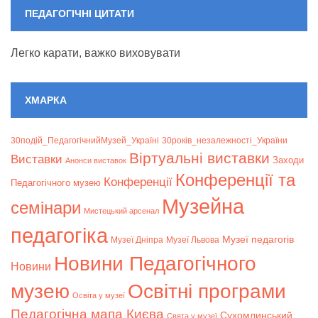
ПЕДАГОГІЧНІ ЦИТАТИ
Легко карати, важко виховувати
ХМАРКА
30подій_ПедагогічнийМузей_Україні
30років_незалежності_України
Віртуальні виставки
Bиставки
Заходи
Анонси виставок
Конференції та
Конференції
Педагогічного музею
Музейна
семінари
Мистецький арсенал
педагогіка
Музеї педагогів
Музеї Дніпра
Музеї Львова
Новини Педагогічного
Новини
музею
Освітні програми
Освіта у музеї
Педагогічна мапа Києва
Сухомлинський
Свята у музеї