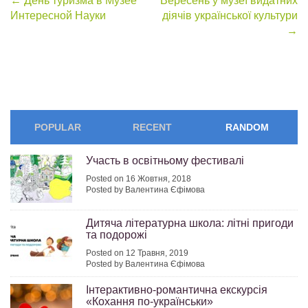
Post
←
День туризма в Музее
Вересень у музеї видатних
Интересной Науки
діячів української культури
navigation
→
POPULAR
RECENT
RANDOM
Участь в освітньому фестивалі
Posted on 16 Жовтня, 2018
Posted by Валентина Єфімова
Дитяча літературна школа: літні пригоди
та подорожі
Posted on 12 Травня, 2019
Posted by Валентина Єфімова
Інтерактивно-романтична екскурсія
«Кохання по-українськи»