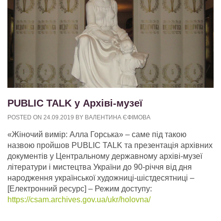
PUBLIC TALK у Архіві-музеї
POSTED ON
24.09.2019
BY
ВАЛЕНТИНА ЄФІМОВА
«Жіночий вимір: Алла Горська» – саме під такою
назвою пройшов PUBLIC TALK та презентація архівних
документів у Центральному державному архіві-музеї
літератури і мистецтва України до 90-річчя від дня
народження української художниці-шістдесятниці –
[Електронний ресурс] – Режим доступу:
https://csam.archives.gov.ua/ukr/holovna/