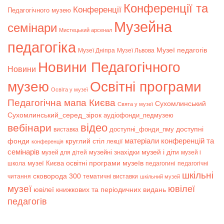
Конференції та
Конференції
Педагогічного музею
Музейна
семінари
Мистецький арсенал
педагогіка
Музеї педагогів
Музеї Дніпра
Музеї Львова
Новини Педагогічного
Новини
музею
Освітні програми
Освіта у музеї
Педагогічна мапа Києва
Сухомлинський
Свята у музеї
Сухомлинський_серед_зірок
аудіофонди_педмузею
відео
вебінари
доступні
доступні_фонди_пму
виставка
матеріали конференцій та
фонди
круглий стіл
лекції
конференція
семінарів
музей і діти
музейні знахідки
музей для дітей
музей і
музеї Києва
освітні програми музеїв
школа
педагогині
педагогічні
шкільні
сковорода 300
читання
тематичні виставки
шкільний музей
музеї
ювілеї
ювілеї книжкових та періодичних видань
педагогів