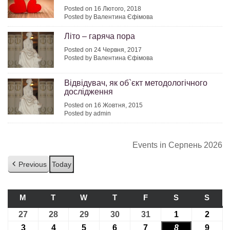
Posted on 16 Лютого, 2018
Posted by Валентина Єфімова
Літо – гаряча пора
Posted on 24 Червня, 2017
Posted by Валентина Єфімова
Відвідувач, як об`єкт методологічного
дослідження
Posted on 16 Жовтня, 2015
Posted by admin
Events in Серпень 2026
Previous
Today
M
ПОНЕДІЛОК
T
ВІВТОРОК
W
СЕРЕДА
T
ЧЕТВЕР
F
П’ЯТНИЦЯ
S
СУБОТА
S
НЕДІ
27
27.07.2026
28
28.07.2026
29
29.07.2026
30
30.07.2026
31
31.07.2026
1
01.08.2026
2
02.08
3
03.08.2026
4
04.08.2026
5
05.08.2026
6
06.08.2026
7
07.08.2026
8
08.08.2026
9
09.08