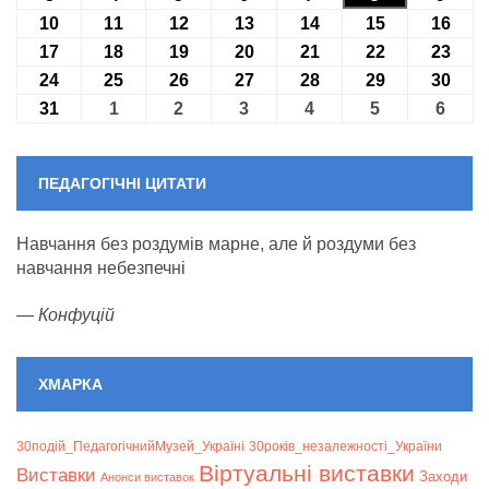
10
10.08.2026
11
11.08.2026
12
12.08.2026
13
13.08.2026
14
14.08.2026
15
15.08.2026
16
16.0
17
17.08.2026
18
18.08.2026
19
19.08.2026
20
20.08.2026
21
21.08.2026
22
22.08.2026
23
23.0
24
24.08.2026
25
25.08.2026
26
26.08.2026
27
27.08.2026
28
28.08.2026
29
29.08.2026
30
30.0
31
31.08.2026
1
01.09.2026
2
02.09.2026
3
03.09.2026
4
04.09.2026
5
05.09.2026
6
06.09
ПЕДАГОГІЧНІ ЦИТАТИ
Навчання без роздумів марне, але й роздуми без
навчання небезпечні
—
Конфуцій
ХМАРКА
30подій_ПедагогічнийМузей_Україні
30років_незалежності_України
Віртуальні виставки
Bиставки
Заходи
Анонси виставок