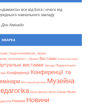
 «діаманта» все від Бога і нічого від
ереднього навчального закладу
—
Дон Амінадо
ХМАРКА
подій_ПедагогічнийМузей_Україні
Bиставки
років_незалежності_України
Анонси виставок
іртуальні виставки
Заходи Педагогічного
Конференції та
Конференції
узею
Музейна
емінари
Мистецький арсенал
едагогіка
Музеї
Музеї Дніпра
Музеї Львова
Новини
Новини
дагогів