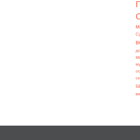
О
м
С
в
д
м
му
ос
с
ш
в