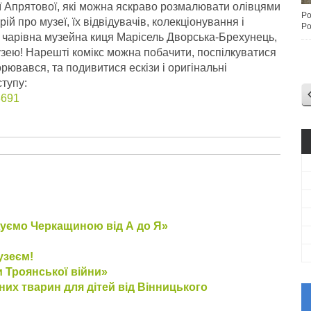
ії Апрятової, які можна яскраво розмалювати олівцями
Po
й про музеї, їх відвідувачів, колекціонування і
Po
я чарівна музейна киця Марісель Дворська-Брехунець,
зею! Нарешті комікс можна побачити, поспілкуватися
орювався, та подивитися ескізи і оригінальні
ступу:
3691
жуємо Черкащиною від А до Я»
узеєм!
и Троянської війни»
них тварин для дітей від Вінницького