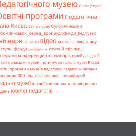
Педагогічного музею
Освіта у музеї
світні програми
Педагогічна
апа Києва
Сухомлинський
Свята у музеї
ухомлинський_серед_зірок
аудіофонди_педмузею
відео
ебінари
доступні_фонди_пму
виставка
оступні фонди
круглий стіл
лекції
конференція
атеріали конференцій та семінарів
музей для дітей
музей і діти
зейні знахідки
музеї Києва
музей і школа
вітні програми музеїв
педагогині
педагогічні читання
коворода 300
тематичні виставки
шкільний музей
кільні музеї
ювілеї книжкових та періодичних
ювілеї педагогів
идань