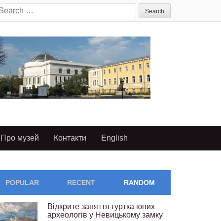
earch
or:
Про музей
Контакти
English
POPULAR
RECENT
RANDOM
Відкрите заняття гуртка юних
археологів у Невицькому замку