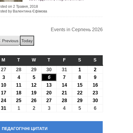
sted on 2 Травня, 2018
sted by Валентина Єфімова
Events in Серпень 2026
Previous
Today
M
ПОНЕДІЛОК
T
ВІВТОРОК
W
СЕРЕДА
T
ЧЕТВЕР
F
П’ЯТНИЦЯ
S
СУБОТА
S
НЕДІЛЯ
27
27.07.2026
28
28.07.2026
29
29.07.2026
30
30.07.2026
31
31.07.2026
1
01.08.2026
2
02.08.2026
3
03.08.2026
4
04.08.2026
5
05.08.2026
6
06.08.2026
7
07.08.2026
8
08.08.2026
9
09.08.2026
10
10.08.2026
11
11.08.2026
12
12.08.2026
13
13.08.2026
14
14.08.2026
15
15.08.2026
16
16.08.2026
17
17.08.2026
18
18.08.2026
19
19.08.2026
20
20.08.2026
21
21.08.2026
22
22.08.2026
23
23.08.2026
24
24.08.2026
25
25.08.2026
26
26.08.2026
27
27.08.2026
28
28.08.2026
29
29.08.2026
30
30.08.2026
31
31.08.2026
1
01.09.2026
2
02.09.2026
3
03.09.2026
4
04.09.2026
5
05.09.2026
6
06.09.2026
ПЕДАГОГІЧНІ ЦИТАТИ