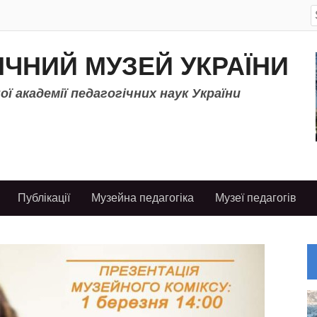
S
f
ІЧНИЙ МУЗЕЙ УКРАЇНИ
ї академії педагогічних наук України
Публікації
Музейна педагогіка
Музеї педагогів