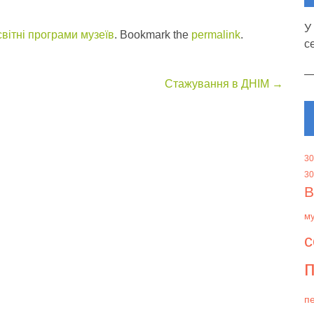
У
вітні програми музеїв
. Bookmark the
permalink
.
с
Стажування в ДНІМ
→
30
30
В
м
с
п
пе