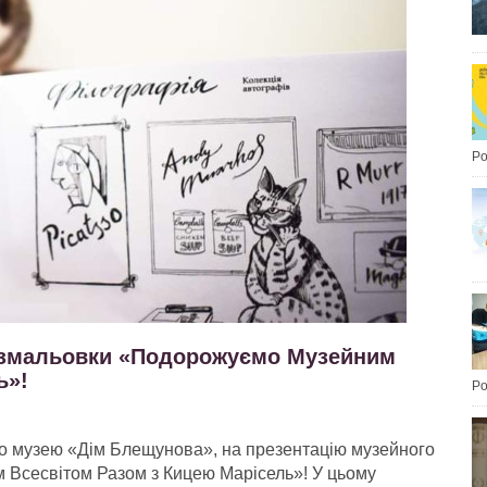
Po
розмальовки «Подорожуємо Музейним
ь»!
Po
о музею «Дім Блещунова», на презентацію музейного
Всесвітом Разом з Кицею Марісель»! У цьому