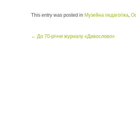
This entry was posted in
Музейна педагогіка
,
Ос
Post
←
До 70-річчя журналу «Дивослово»
navigation