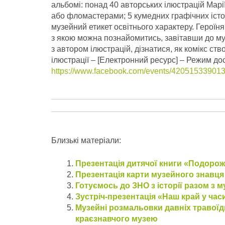
альбомі: понад 40 авторських ілюстрацій Мар
або фломастерами; 5 кумедних графічних історі
музейний етикет освітнього характеру. Героїн
з якою можна познайомитись, завітавши до му
з автором ілюстрацій, дізнатися, як комікс ств
ілюстрації – [Електронний ресурс] – Режим до
https://www.facebook.com/events/42051533901
Близькі матеріали:
Презентація дитячої книги «Подоро
Презентація карти музейного знавця
Готуємось до ЗНО з історії разом з м
Зустріч-презентація «Наш край у час
Музейні розмальовки давніх травоїд
краєзнавчого музею