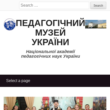
Search
for:
ПЕДАГОГІЧНИЙ
МУЗЕЙ
УКРАЇНИ
Національної академії
педагогічних наук України