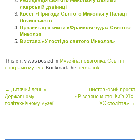
Резиденція святого Миколая у Великій
лаврській дзвіниці
Квест «Пригоди Святого Миколая у Палаці
Лозинського
Презентація книги «Франкові чуда» Святого
Миколая
Вистава «У гості до святого Миколая»
This entry was posted in
Музейна педагогіка
,
Освітні
програми музеїв
. Bookmark the
permalink
.
Post
←
Дитячий день у
Виставковий проєкт
Державному
«Різдвяне місто. Київ ХІХ-
navigation
політехнічному музеї
ХХ століття»
→