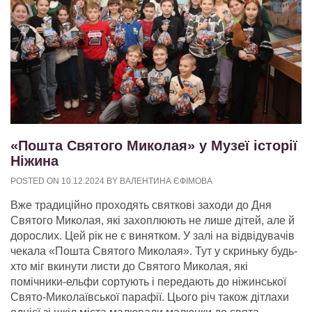
«Пошта Святого Миколая» у Музеї історії
Ніжина
POSTED ON
10.12.2024
BY
ВАЛЕНТИНА ЄФІМОВА
Вже традиційно проходять святкові заходи до Дня
Святого Миколая, які захоплюють не лише дітей, але й
дорослих. Цей рік не є винятком. У залі на відвідувачів
чекала «Пошта Святого Миколая». Тут у скриньку будь-
хто міг вкинути листи до Святого Миколая, які
помічники-ельфи сортують і передають до ніжинської
Свято-Миколаївської парафії. Цього річ також дітлахи