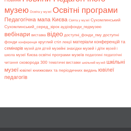
музею
Освітні програми
Освіта у музеї
Педагогічна мапа Києва
Сухомлинський
Свята у музеї
Сухомлинський_серед_зірок
аудіофонди_педмузею
відео
вебінари
доступні
доступні_фонди_пму
виставка
матеріали конференцій та
фонди
круглий стіл
лекції
конференція
семінарів
музей і діти
музейні знахідки
музей для дітей
музей і
музеї Києва
освітні програми музеїв
школа
педагогині
педагогічні
шкільні
сковорода 300
читання
тематичні виставки
шкільний музей
музеї
ювілеї
ювілеї книжкових та періодичних видань
педагогів