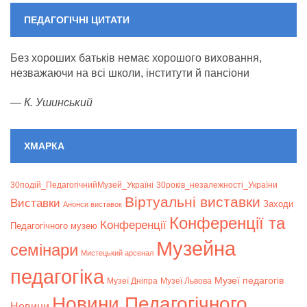
ПЕДАГОГІЧНІ ЦИТАТИ
Без хороших батьків немає хорошого виховання,
незважаючи на всі школи, інститути й пансіони
—
К. Ушинський
ХМАРКА
30подій_ПедагогічнийМузей_Україні
30років_незалежності_України
Віртуальні виставки
Bиставки
Заходи
Анонси виставок
Конференції та
Конференції
Педагогічного музею
Музейна
семінари
Мистецький арсенал
педагогіка
Музеї педагогів
Музеї Дніпра
Музеї Львова
Новини Педагогічного
Новини