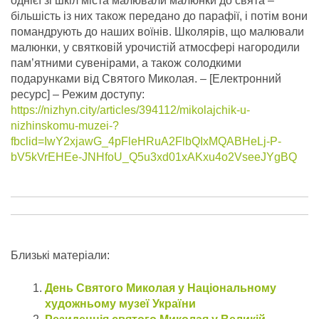
однієї зі шкіл міста малювали малюнки до свята –
більшість із них також передано до парафії, і потім вони
помандрують до наших воїнів. Школярів, що малювали
малюнки, у святковій урочистій атмосфері нагородили
пам’ятними сувенірами, а також солодкими
подарунками від Святого Миколая.
– [Електронний
ресурс] – Режим доступу:
https://nizhyn.city/articles/394112/mikolajchik-u-
nizhinskomu-muzei-?
fbclid=IwY2xjawG_4pFleHRuA2FlbQIxMQABHeLj-P-
bV5kVrEHEe-JNHfoU_Q5u3xd01xAKxu4o2VseeJYgBQ
Близькі матеріали:
День Святого Миколая у Національному
художньому музеї України