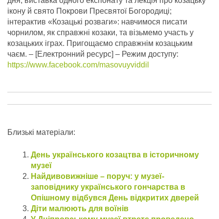
дня; виставка одного експонату та лекція про козацьку
ікону й свято Покрови Пресвятої Богородиці;
інтерактив «Козацькі розваги»: навчимося писати
чорнилом, як справжні козаки, та візьмемо участь у
козацьких іграх. Пригощаємо справжнім козацьким
чаєм.
– [Електронний ресурс] – Режим доступу:
https://www.facebook.com/masovuyviddil
Близькі матеріали:
День українського козацтва в історичному
музеї
Найдивовижніше – поруч: у музеї-
заповіднику українського гончарства в
Опішному відбувся День відкритих дверей
Діти малюють для воїнів