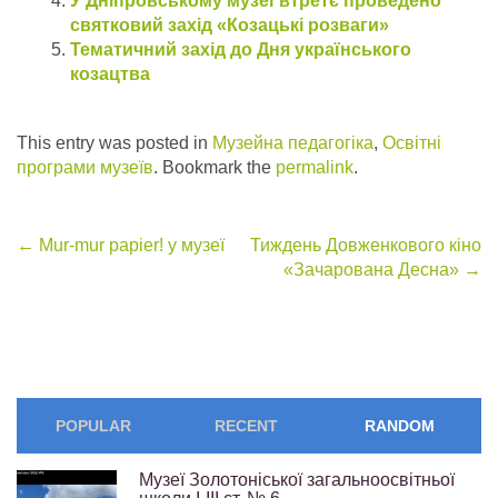
У Дніпровському музеї втретє проведено
святковий захід «Козацькі розваги»
Тематичний захід до Дня українського
козацтва
This entry was posted in
Музейна педагогіка
,
Освітні
програми музеїв
. Bookmark the
permalink
.
Post
←
Mur-mur papier! у музеї
Тиждень Довженкового кіно
«Зачарована Десна»
→
navigation
POPULAR
RECENT
RANDOM
Музеї Золотоніської загальноосвітньої