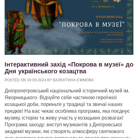
Інтерактивний захід «Покрова в музеї» до
Дня українського козацтва
POSTED ON
30.09.2024
BY
ВАЛЕНТИНА ЄФІМОВА
Дніпропетровський національний історичний музей ім.
Яворницького.·Відчуйте себе частиною героїчної
козацької доби, пориньте у традиції та звичаї наших
предків! На вас чекає особлива програма, яка поєднує
музику, історію та живу участь у козацьких розвагах!
Програма заходу: виступ музикантів з Дніпровської
академії музики, які створять атмосферу святкового