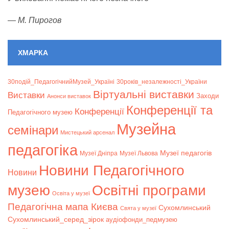
—
М. Пирогов
ХМАРКА
30подій_ПедагогічнийМузей_Україні
30років_незалежності_України
Віртуальні виставки
Bиставки
Заходи
Анонси виставок
Конференції та
Конференції
Педагогічного музею
Музейна
семінари
Мистецький арсенал
педагогіка
Музеї педагогів
Музеї Дніпра
Музеї Львова
Новини Педагогічного
Новини
музею
Освітні програми
Освіта у музеї
Педагогічна мапа Києва
Сухомлинський
Свята у музеї
Сухомлинський_серед_зірок
аудіофонди_педмузею