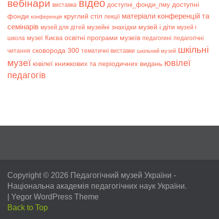
відео
вебінари
доступні
доступні_фонди_пму
виставка
матеріали конференцій та
фонди
круглий стіл
лекції
конференція
семінарів
музей і діти
музейні знахідки
музей для дітей
музей і
музеї Києва
освітні програми музеїв
школа
педагогині
педагогічні
шкільні
сковорода 300
читання
тематичні виставки
шкільний музей
музеї
ювілеї
ювілеї книжкових та періодичних видань
педагогів
Copyright © 2026
Педагогічний музей України
-
Національна академія педагогічних наук України.
|
Yegor WordPress Theme
Back to Top