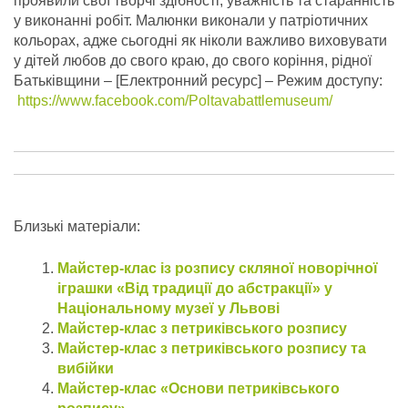
проявили свої творчі здібності, уважність та старанність
у виконанні робіт. Малюнки виконали у патріотичних
кольорах, адже сьогодні як ніколи важливо виховувати
у дітей любов до свого краю, до свого коріння, рідної
Батьківщини – [Електронний ресурс] – Режим доступу:
https://www.facebook.com/Poltavabattlemuseum/
Близькі матеріали:
Майстер-клас із розпису скляної новорічної
іграшки «Від традиції до абстракції» у
Національному музеї у Львові
Майстер-клас з петриківського розпису
Майстер-клас з петриківського розпису та
вибійки
Майстер-клас «Основи петриківського