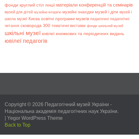
матеріали конференцій та семінарів
фонди
круглий стіл
лекції
музей і діти
музейні знахідки
музей для дітей
музей і
музейне інтерв’ю
музеї Києва
освітні програми музеїв
школа
педагогині
педагогічні
сковорода 300
читання
тематичні виставки
фонди
шкільний музей
шкільні музеї
ювілеї книжкових та періодичних видань
ювілеї педагогів
Copyright © 2026
Педагогічний музей України
-
Національна академія педагогічних наук України.
|
Yegor WordPress Theme
Back to Top