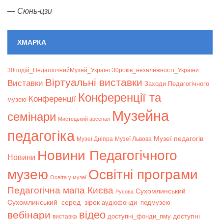
—
Сюнь-цзи
ХМАРКА
30подій_ПедагогічнийМузей_Україні
30років_незалежності_України
Віртуальні виставки
Bиставки
Заходи Педагогічного
Конференції та
Конференції
музею
Музейна
семінари
Мистецький арсенал
педагогіка
Музеї педагогів
Музеї Дніпра
Музеї Львова
Новини Педагогічного
Новини
музею
Освітні програми
Освіта у музеї
Педагогічна мапа Києва
Сухомлинський
Русова
Сухомлинський_серед_зірок
аудіофонди_педмузею
відео
вебінари
доступні
доступні_фонди_пму
виставка