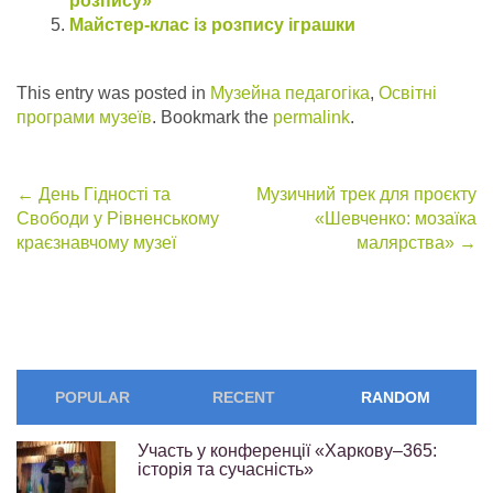
розпису»
Майстер-клас із розпису іграшки
This entry was posted in
Музейна педагогіка
,
Освітні
програми музеїв
. Bookmark the
permalink
.
Post
←
День Гідності та
Музичний трек для проєкту
Свободи у Рівненському
«Шевченко: мозаїка
navigation
краєзнавчому музеї
малярства»
→
POPULAR
RECENT
RANDOM
Участь у конференції «Харкову–365:
історія та сучасність»