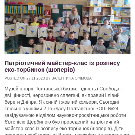
Патріотичний майстер-клас із розпису
еко-торбинок (шоперів)
POSTED ON
27.11.2023
BY
ВАЛЕНТИНА ЄФІМОВА
Музей історії Полтавської битви. Гідність і Свобода –
дві цінності, нерозривно сплетені, як правий і лівий
береги Дніпра. Як синій і жовтий кольори. Сьогодні
спільно з учнями 2-го класу Полтавської ЗОШ №24
завідувачкою відділом науково-просвітницької роботи
Євгенією Щербиною був проведений патріотичний
майстер-клас із розпису еко-торбинок (шоперів). Діти