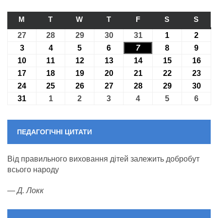
M
ПОНЕДІЛОК
T
ВІВТОРОК
W
СЕРЕДА
T
ЧЕТВЕР
F
П’ЯТНИЦЯ
S
СУБОТА
S
НЕДІ
27
27.07.2026
28
28.07.2026
29
29.07.2026
30
30.07.2026
31
31.07.2026
1
01.08.2026
2
02.08
3
03.08.2026
4
04.08.2026
5
05.08.2026
6
06.08.2026
7
07.08.2026
8
08.08.2026
9
09.08
10
10.08.2026
11
11.08.2026
12
12.08.2026
13
13.08.2026
14
14.08.2026
15
15.08.2026
16
16.0
17
17.08.2026
18
18.08.2026
19
19.08.2026
20
20.08.2026
21
21.08.2026
22
22.08.2026
23
23.0
24
24.08.2026
25
25.08.2026
26
26.08.2026
27
27.08.2026
28
28.08.2026
29
29.08.2026
30
30.0
31
31.08.2026
1
01.09.2026
2
02.09.2026
3
03.09.2026
4
04.09.2026
5
05.09.2026
6
06.09
ПЕДАГОГІЧНІ ЦИТАТИ
Від правильного виховання дітей залежить добробут
всього народу
—
Д. Локк