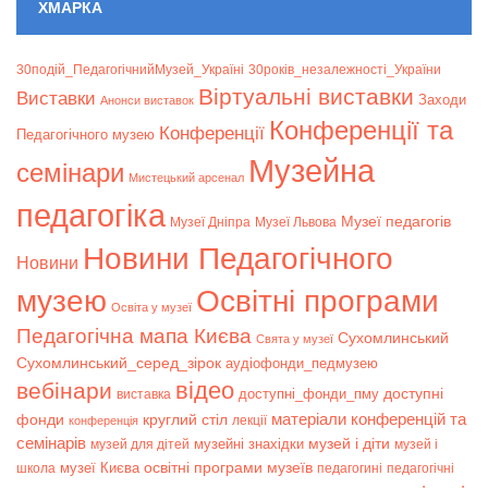
ХМАРКА
30подій_ПедагогічнийМузей_Україні
30років_незалежності_України
Віртуальні виставки
Bиставки
Заходи
Анонси виставок
Конференції та
Конференції
Педагогічного музею
Музейна
семінари
Мистецький арсенал
педагогіка
Музеї педагогів
Музеї Дніпра
Музеї Львова
Новини Педагогічного
Новини
музею
Освітні програми
Освіта у музеї
Педагогічна мапа Києва
Сухомлинський
Свята у музеї
Сухомлинський_серед_зірок
аудіофонди_педмузею
відео
вебінари
доступні
доступні_фонди_пму
виставка
матеріали конференцій та
фонди
круглий стіл
лекції
конференція
семінарів
музей і діти
музейні знахідки
музей для дітей
музей і
музеї Києва
освітні програми музеїв
школа
педагогині
педагогічні