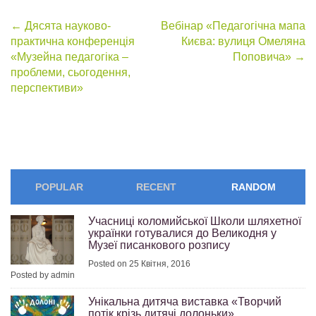
Post
←
Дясята науково-
Вебінар «Педагогічна мапа
практична конференція
Києва: вулиця Омеляна
navigation
«Музейна педагогіка –
Поповича»
→
проблеми, сьогодення,
перспективи»
POPULAR
RECENT
RANDOM
Учасниці коломийської Школи шляхетної
українки готувалися до Великодня у
Музеї писанкового розпису
Posted on 25 Квітня, 2016
Posted by admin
Унікальна дитяча виставка «Творчий
потік крізь дитячі долоньки»