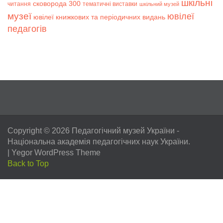
шкільні
сковорода 300
читання
тематичні виставки
шкільний музей
музеї
ювілеї
ювілеї книжкових та періодичних видань
педагогів
Copyright © 2026
Педагогічний музей України
-
Національна академія педагогічних наук України.
|
Yegor WordPress Theme
Back to Top