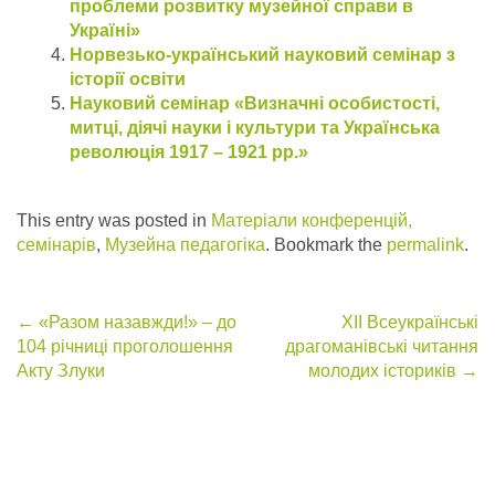
проблеми розвитку музейної справи в
Україні»
Норвезько-український науковий семінар з
історії освіти
Науковий семінар «Визначні особистості,
митці, діячі науки і культури та Українська
революція 1917 – 1921 рр.»
This entry was posted in
Матеріали конференцій,
семінарів
,
Музейна педагогіка
. Bookmark the
permalink
.
Post
←
«Разом назавжди!» – до
ХІІ Всеукраїнські
104 річниці проголошення
драгоманівські читання
navigation
Акту Злуки
молодих істориків
→