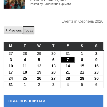
Posted on 11 Жовтня, 2021
Posted by Валентина Єфімова
Events in Серпень 2026
Previous
Today
M
ПОНЕДІЛОК
T
ВІВТОРОК
W
СЕРЕДА
T
ЧЕТВЕР
F
П’ЯТНИЦЯ
S
СУБОТА
S
НЕДІ
27
27.07.2026
28
28.07.2026
29
29.07.2026
30
30.07.2026
31
31.07.2026
1
01.08.2026
2
02.08
3
03.08.2026
4
04.08.2026
5
05.08.2026
6
06.08.2026
7
07.08.2026
8
08.08.2026
9
09.08
10
10.08.2026
11
11.08.2026
12
12.08.2026
13
13.08.2026
14
14.08.2026
15
15.08.2026
16
16.0
17
17.08.2026
18
18.08.2026
19
19.08.2026
20
20.08.2026
21
21.08.2026
22
22.08.2026
23
23.0
24
24.08.2026
25
25.08.2026
26
26.08.2026
27
27.08.2026
28
28.08.2026
29
29.08.2026
30
30.0
31
31.08.2026
1
01.09.2026
2
02.09.2026
3
03.09.2026
4
04.09.2026
5
05.09.2026
6
06.09
ПЕДАГОГІЧНІ ЦИТАТИ