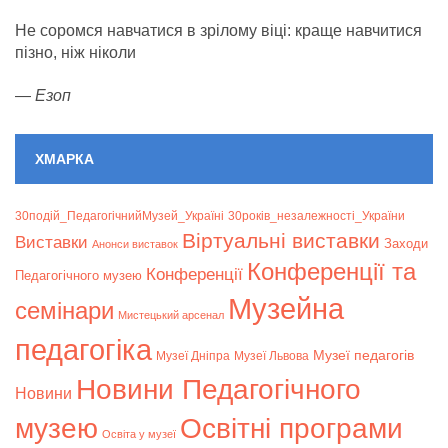
Не соромся навчатися в зрілому віці: краще навчитися
пізно, ніж ніколи
—
Езоп
ХМАРКА
30подій_ПедагогічнийМузей_Україні
30років_незалежності_України
Віртуальні виставки
Bиставки
Заходи
Анонси виставок
Конференції та
Конференції
Педагогічного музею
Музейна
семінари
Мистецький арсенал
педагогіка
Музеї педагогів
Музеї Дніпра
Музеї Львова
Новини Педагогічного
Новини
музею
Освітні програми
Освіта у музеї