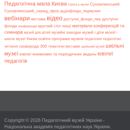
Педагогічна мапа Києва
Сухомлинський
Свята у музеї
Сухомлинський_серед_зірок
аудіофонди_педмузею
відео
вебінари
доступні
доступні_фонди_пму
виставка
матеріали конференцій та
фонди
круглий стіл
лекції
конференція
семінарів
музей і діти
музейні знахідки
музей для дітей
музей і
музеї Києва
освітні програми музеїв
школа
педагогині
педагогічні
шкільні
сковорода 300
читання
тематичні виставки
шкільний музей
музеї
ювілеї
ювілеї книжкових та періодичних видань
педагогів
Copyright © 2026
Педагогічний музей України
-
Національна академія педагогічних наук України.