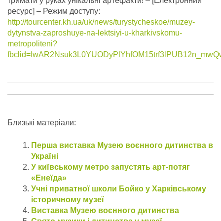
тримати у руках унікальні артефакти!
– [Електронний
ресурс] – Режим доступу:
http://tourcenter.kh.ua/uk/news/turystycheskoe/muzey-
dytynstva-zaproshuye-na-lektsiyi-u-kharkivskomu-
metropoliteni?
fbclid=IwAR2Nsuk3L0YUODyPlYhfOM15trf3lPUB12n_m
Близькі матеріали:
Перша виставка Музею воєнного дитинства в
Україні
У київському метро запустять арт-потяг
«Енеїда»
Учні приватної школи Бойко у Харківському
історичному музеї
Виставка Музею воєнного дитинства