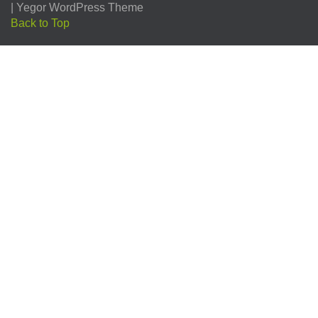
|
Yegor WordPress Theme
Back to Top