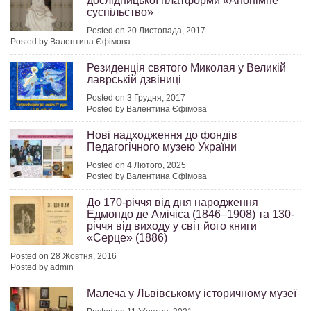
дослідницької платформи «Анонімне
суспільство»
Posted on 20 Листопада, 2017
Posted by Валентина Єфімова
Резиденція святого Миколая у Великій
лаврській дзвіниці
Posted on 3 Грудня, 2017
Posted by Валентина Єфімова
Нові надходження до фондів
Педагогічного музею України
Posted on 4 Лютого, 2025
Posted by Валентина Єфімова
До 170-річчя від дня народження
Едмондо де Амічіса (1846–1908) та 130-
річчя від виходу у світ його книги
«Серце» (1886)
Posted on 28 Жовтня, 2016
Posted by admin
Малеча у Львівському історичному музеї