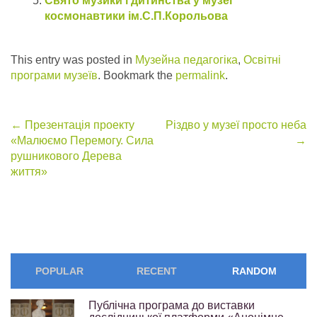
Свято музики і дитинства у музеї
космонавтики ім.С.П.Корольова
This entry was posted in
Музейна педагогіка
,
Освітні
програми музеїв
. Bookmark the
permalink
.
Post
←
Презентація проекту
Різдво у музеї просто неба
«Малюємо Перемогу. Сила
→
navigation
рушникового Дерева
життя»
POPULAR
RECENT
RANDOM
Публічна програма до виставки