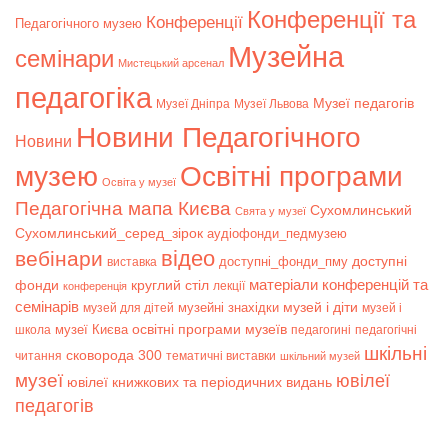
Конференції та
Конференції
Педагогічного музею
Музейна
семінари
Мистецький арсенал
педагогіка
Музеї педагогів
Музеї Дніпра
Музеї Львова
Новини Педагогічного
Новини
музею
Освітні програми
Освіта у музеї
Педагогічна мапа Києва
Сухомлинський
Свята у музеї
Сухомлинський_серед_зірок
аудіофонди_педмузею
відео
вебінари
доступні
доступні_фонди_пму
виставка
матеріали конференцій та
фонди
круглий стіл
лекції
конференція
семінарів
музей і діти
музейні знахідки
музей для дітей
музей і
музеї Києва
освітні програми музеїв
школа
педагогині
педагогічні
шкільні
сковорода 300
читання
тематичні виставки
шкільний музей
музеї
ювілеї
ювілеї книжкових та періодичних видань
педагогів