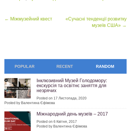
Post
←
Міжмузейний квест
«Сучасні тенденції розвитку
музеїв США»
→
navigation
POPULAR
RECENT
RANDOM
Інклюзивний Музей Голодомору:
екскурсія та освітнє заняття для
незрячих
Posted on 17 Листопада, 2020
Posted by Валентина Єфімова
Міжнародний день музеїв – 2017
Posted on 6 Квітня, 2017
Posted by Валентина Єфімова