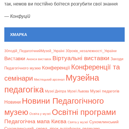
так, немов ви постійно боїтеся розгубити свої знання
—
Конфуцій
ХМАРКА
30подій_ПедагогічнийМузей_Україні
30років_незалежності_України
Віртуальні виставки
Bиставки
Заходи
Анонси виставок
Конференції та
Конференції
Педагогічного музею
Музейна
семінари
Мистецький арсенал
педагогіка
Музеї педагогів
Музеї Дніпра
Музеї Львова
Новини Педагогічного
Новини
музею
Освітні програми
Освіта у музеї
Педагогічна мапа Києва
Сухомлинський
Свята у музеї
Сухомлинський_серед_зірок
аудіофонди_педмузею