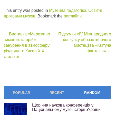
This entry was posted in
Музейна педагогіка
,
Освітні
програми музеїв
. Bookmark the
permalink
.
Post
←
Виставка «Мереживо
Підсумки «IV Міжнародного
зимових історій» –
конкурсу образотворчого
navigation
занурення в атмосферу
мистецтва «Квітуча
різдвяного Києва XIX
фантазія»
→
століття
POPULAR
RECENT
RANDOM
Щорічна наукова конференція у
Національному музеї історії України