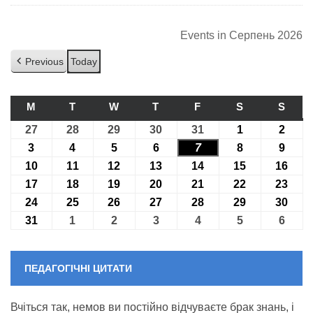
Events in Серпень 2026
Previous
Today
M
ПОНЕДІЛОК
T
ВІВТОРОК
W
СЕРЕДА
T
ЧЕТВЕР
F
П’ЯТНИЦЯ
S
СУБОТА
S
НЕДІ
27
27.07.2026
28
28.07.2026
29
29.07.2026
30
30.07.2026
31
31.07.2026
1
01.08.2026
2
02.08
3
03.08.2026
4
04.08.2026
5
05.08.2026
6
06.08.2026
7
07.08.2026
8
08.08.2026
9
09.08
10
10.08.2026
11
11.08.2026
12
12.08.2026
13
13.08.2026
14
14.08.2026
15
15.08.2026
16
16.0
17
17.08.2026
18
18.08.2026
19
19.08.2026
20
20.08.2026
21
21.08.2026
22
22.08.2026
23
23.0
24
24.08.2026
25
25.08.2026
26
26.08.2026
27
27.08.2026
28
28.08.2026
29
29.08.2026
30
30.0
31
31.08.2026
1
01.09.2026
2
02.09.2026
3
03.09.2026
4
04.09.2026
5
05.09.2026
6
06.09
ПЕДАГОГІЧНІ ЦИТАТИ
Вчіться так, немов ви постійно відчуваєте брак знань, і