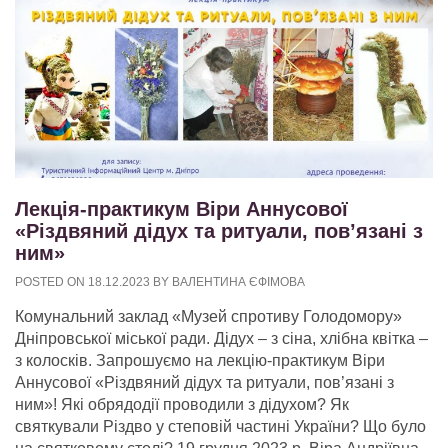
Лекція-практикум Віри Аннусової
«Різдвяний дідух та ритуали, пов’язані з
ним»
POSTED ON
18.12.2023
BY
ВАЛЕНТИНА ЄФІМОВА
Комунальний заклад «Музей спротиву Голодомору»
Дніпровської міської ради. Дідух – з сіна, хлібна квітка –
з колосків. Запрошуємо на лекцію-практикум Віри
Аннусової «Різдвяний дідух та ритуали, пов’язані з
ним»! Які обрядодії проводили з дідухом? Як
святкували Різдво у степовій частині України? Що було