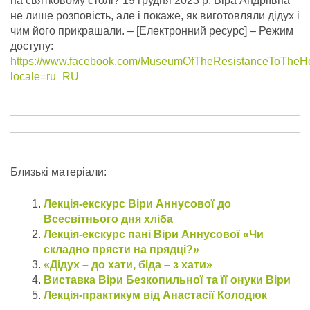
на святковому столі? 19 грудня 2023 р. Віра Андріївна
не лише розповість, але і покаже, як виготовляли дідух і
чим його прикрашали.
– [Електронний ресурс] – Режим
доступу:
https://www.facebook.com/MuseumOfTheResistanceToTheH
locale=ru_RU
Близькі матеріали:
Лекція-екскурс Віри Аннусової до
Всесвітнього дня хліба
Лекція-екскурс пані Віри Аннусової «Чи
складно прясти на прядці?»
«Дідух – до хати, біда – з хати»
Виставка Віри Безкопильної та її онуки Віри
Лекція-практикум від Анастасії Колодюк