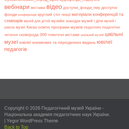
відео
вебінари
доступні
доступні_фонди_пму
виставка
матеріали конференцій та
фонди
круглий стіл
лекції
конференція
семінарів
музей і діти
музейні знахідки
музей для дітей
музей і
музеї Києва
освітні програми музеїв
школа
педагогині
педагогічні
шкільні
сковорода 300
читання
тематичні виставки
шкільний музей
музеї
ювілеї
ювілеї книжкових та періодичних видань
педагогів
Copyright © 2026
Педагогічний музей України
-
Національна академія педагогічних наук України.
|
Yegor WordPress Theme
Back to Top