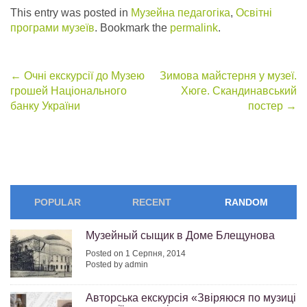
This entry was posted in
Музейна педагогіка
,
Освітні
програми музеїв
. Bookmark the
permalink
.
Post
←
Очні екскурсії до Музею
Зимова майстерня у музеї.
грошей Національного
Хюге. Скандинавський
navigation
банку України
постер
→
POPULAR
RECENT
RANDOM
Музейный сыщик в Доме Блещунова
Posted on 1 Серпня, 2014
Posted by admin
Авторська екскурсія «Звіряюся по музиці