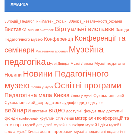
ХМАРКА
30подій_ПедагогічнийМузей_Україні
30років_незалежності_України
Віртуальні виставки
Bиставки
Заходи
Анонси виставок
Конференції та
Конференції
Педагогічного музею
Музейна
семінари
Мистецький арсенал
педагогіка
Музеї педагогів
Музеї Дніпра
Музеї Львова
Новини Педагогічного
Новини
музею
Освітні програми
Освіта у музеї
Педагогічна мапа Києва
Сухомлинський
Свята у музеї
Сухомлинський_серед_зірок
аудіофонди_педмузею
відео
вебінари
доступні
доступні_фонди_пму
виставка
матеріали конференцій та
фонди
круглий стіл
лекції
конференція
семінарів
музей і діти
музейні знахідки
музей для дітей
музей і
музеї Києва
освітні програми музеїв
школа
педагогині
педагогічні