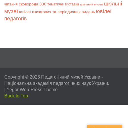
шкільні
сковорода 300
читання
тематичні виставки
шкільний музей
музеї
ювілеї
ювілеї книжкових та періодичних видань
педагогів
Copyright © 2026
Педагогічний музей України
-
Національна академія педагогічних наук України.
|
Yegor WordPress Theme
Back to Top