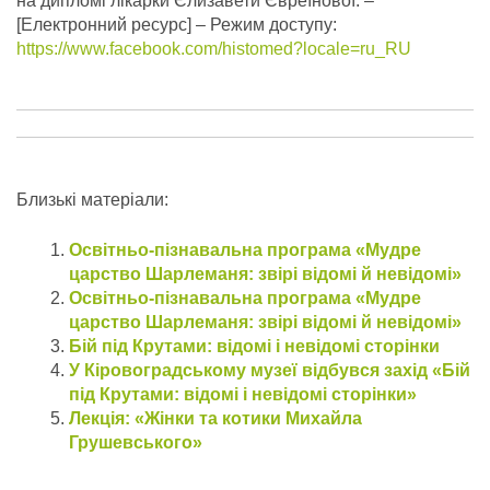
на дипломі лікарки Єлизавети Євреїнової.
–
[Електронний ресурс] – Режим доступу:
https://www.facebook.com/histomed?locale=ru_RU
Близькі матеріали:
Освітньо-пізнавальна програма «Мудре
царство Шарлеманя: звірі відомі й невідомі»
Освітньо-пізнавальна програма «Мудре
царство Шарлеманя: звірі відомі й невідомі»
Бій під Крутами: відомі і невідомі сторінки
У Кіровоградському музеї відбувся захід «Бій
під Крутами: відомі і невідомі сторінки»
Лекція: «Жінки та котики Михайла
Грушевського»