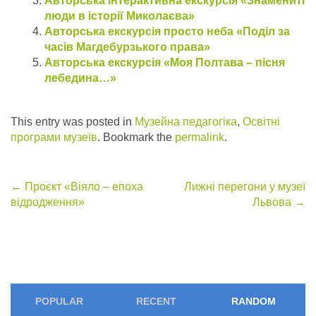
Авторська інтерактивна екскурсія «Знамениті
люди в історії Миколаєва»
Авторська екскурсія просто неба «Поділ за
часів Магдебурзького права»
Авторська екскурсія «Моя Полтава – пісня
лебедина…»
This entry was posted in
Музейна педагогіка
,
Освітні
програми музеїв
. Bookmark the
permalink
.
Post
←
Проєкт «Віяло – епоха
Лижні перегони у музеї
відродження»
Львова
→
navigation
POPULAR
RECENT
RANDOM