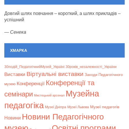
Довгий шлях повчання – короткий, а шлях прикладів –
успішний
—
Сенека
ХМАРКА
30подій_ПедагогічнийМузей_Україні
30років_незалежності_України
Віртуальні виставки
Bиставки
Заходи Педагогічного
Конференції та
Конференції
музею
Музейна
семінари
Мистецький арсенал
педагогіка
Музеї педагогів
Музеї Дніпра
Музеї Львова
Новини Педагогічного
Новини
музею
Освітні програми