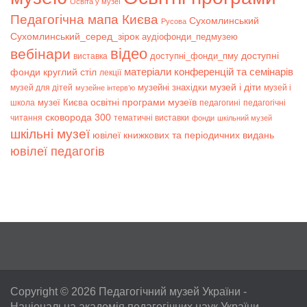
Освіта у музеї
Педагогічна мапа Києва
Сухомлинський
Русова
Сухомлинський_серед_зірок
аудіофонди_педмузею
відео
вебінари
доступні
доступні_фонди_пму
виставка
матеріали конференцій та семінарів
фонди
круглий стіл
лекції
музей і діти
музейні знахідки
музей для дітей
музей і
музейне інтерв’ю
музеї Києва
освітні програми музеїв
школа
педагогині
педагогічні
сковорода 300
читання
тематичні виставки
фонди
шкільний музей
шкільні музеї
ювілеї книжкових та періодичних видань
ювілеї педагогів
Copyright © 2026
Педагогічний музей України
-
Національна академія педагогічних наук України.