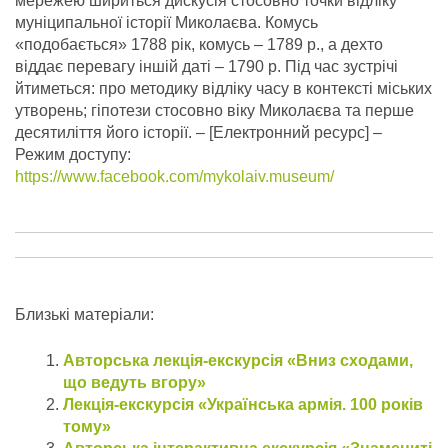
мережею шириться дискусія стосовно точки відліку
муніципальної історії Миколаєва. Комусь
«подобається» 1788 рік, комусь – 1789 р., а дехто
віддає перевагу іншій даті – 1790 р. Під час зустрічі
йтиметься: про методику відліку часу в контексті міських
утворень; гіпотези стосовно віку Миколаєва та перше
десятиліття його історії.
– [Електронний ресурс] –
Режим доступу:
https://www.facebook.com/mykolaiv.museum/
Близькі матеріали:
Авторська лекція-екскурсія «Вниз сходами,
що ведуть вгору»
Лекція-екскурсія «Українська армія. 100 років
тому»