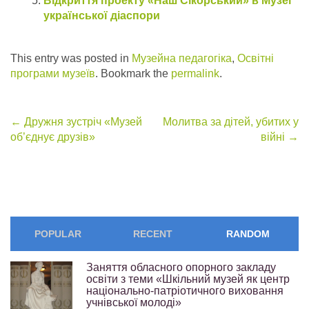
Відкриття проекту «Наш Сікорський» в Музеї
української діаспори
This entry was posted in
Музейна педагогіка
,
Освітні
програми музеїв
. Bookmark the
permalink
.
Post
←
Дружня зустріч «Музей
Молитва за дітей, убитих у
об’єднує друзів»
війні
→
navigation
POPULAR
RECENT
RANDOM
Заняття обласного опорного закладу
освіти з теми «Шкільний музей як центр
національно-патріотичного виховання
учнівської молоді»