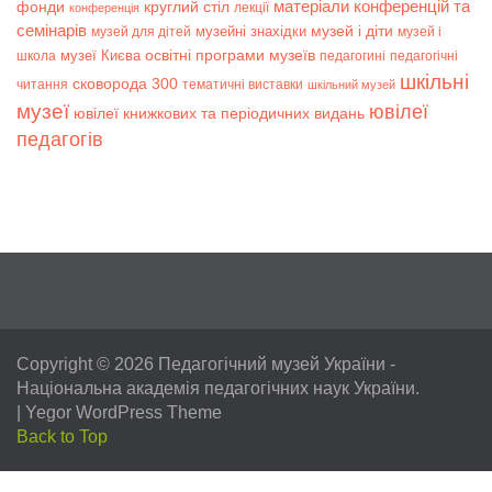
матеріали конференцій та
фонди
круглий стіл
лекції
конференція
семінарів
музей і діти
музейні знахідки
музей для дітей
музей і
музеї Києва
освітні програми музеїв
школа
педагогині
педагогічні
шкільні
сковорода 300
читання
тематичні виставки
шкільний музей
музеї
ювілеї
ювілеї книжкових та періодичних видань
педагогів
Copyright © 2026
Педагогічний музей України
-
Національна академія педагогічних наук України.
|
Yegor WordPress Theme
Back to Top