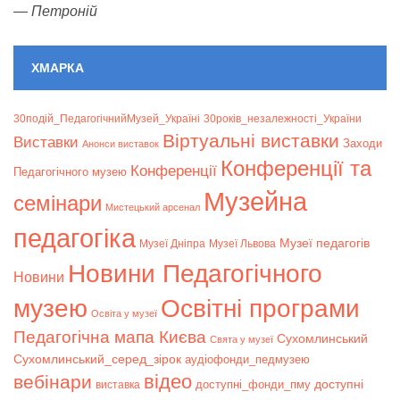
—
Петроній
ХМАРКА
30подій_ПедагогічнийМузей_Україні
30років_незалежності_України
Віртуальні виставки
Bиставки
Заходи
Анонси виставок
Конференції та
Конференції
Педагогічного музею
Музейна
семінари
Мистецький арсенал
педагогіка
Музеї педагогів
Музеї Дніпра
Музеї Львова
Новини Педагогічного
Новини
музею
Освітні програми
Освіта у музеї
Педагогічна мапа Києва
Сухомлинський
Свята у музеї
Сухомлинський_серед_зірок
аудіофонди_педмузею
відео
вебінари
доступні
доступні_фонди_пму
виставка