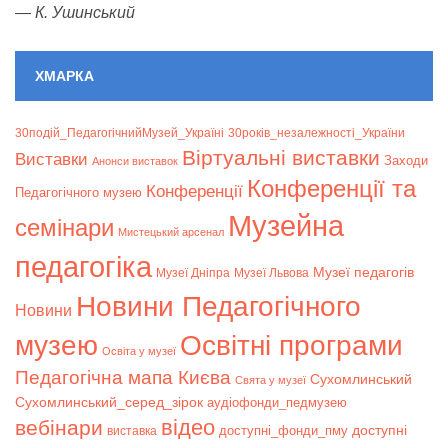
—
К. Ушинський
ХМАРКА
30подій_ПедагогічнийМузей_Україні
30років_незалежності_України
Віртуальні виставки
Bиставки
Заходи
Анонси виставок
Конференції та
Конференції
Педагогічного музею
Музейна
семінари
Мистецький арсенал
педагогіка
Музеї педагогів
Музеї Дніпра
Музеї Львова
Новини Педагогічного
Новини
музею
Освітні програми
Освіта у музеї
Педагогічна мапа Києва
Сухомлинський
Свята у музеї
Сухомлинський_серед_зірок
аудіофонди_педмузею
відео
вебінари
доступні
доступні_фонди_пму
виставка