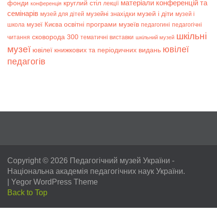
матеріали конференцій та
фонди
круглий стіл
лекції
конференція
семінарів
музей і діти
музейні знахідки
музей для дітей
музей і
музеї Києва
освітні програми музеїв
школа
педагогині
педагогічні
шкільні
сковорода 300
читання
тематичні виставки
шкільний музей
музеї
ювілеї
ювілеї книжкових та періодичних видань
педагогів
Copyright © 2026
Педагогічний музей України
-
Національна академія педагогічних наук України.
|
Yegor WordPress Theme
Back to Top