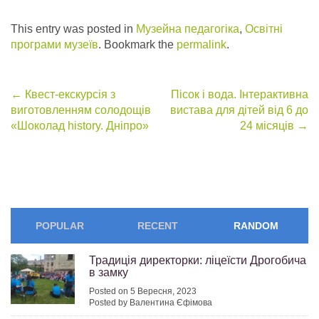
This entry was posted in
Музейна педагогіка
,
Освітні
програми музеїв
. Bookmark the
permalink
.
Post
←
Квест-екскурсія з
Пісок і вода. Інтерактивна
виготовленням солодощів
вистава для дітей від 6 до
navigation
«Шоколад history. Дніпро»
24 місяців
→
POPULAR
RECENT
RANDOM
Традиція директорки: ліцеїсти Дрогобича
в замку
Posted on 5 Вересня, 2023
Posted by Валентина Єфімова