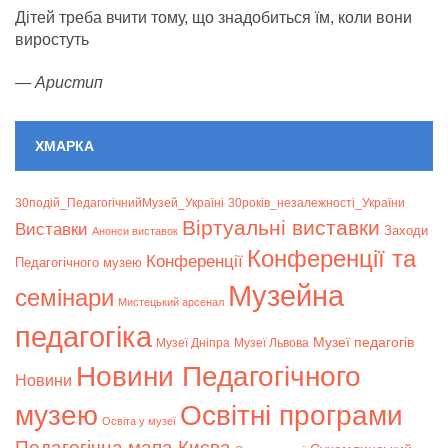
Дітей треба вчити тому, що знадобиться їм, коли вони
виростуть
—
Аристип
ХМАРКА
30подій_ПедагогічнийМузей_Україні
30років_незалежності_України
Віртуальні виставки
Bиставки
Заходи
Анонси виставок
Конференції та
Конференції
Педагогічного музею
Музейна
семінари
Мистецький арсенал
педагогіка
Музеї педагогів
Музеї Дніпра
Музеї Львова
Новини Педагогічного
Новини
музею
Освітні програми
Освіта у музеї
Педагогічна мапа Києва