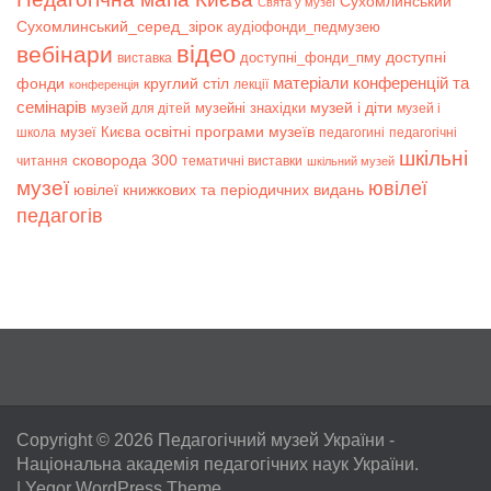
Сухомлинський
Свята у музеї
Сухомлинський_серед_зірок
аудіофонди_педмузею
відео
вебінари
доступні
доступні_фонди_пму
виставка
матеріали конференцій та
фонди
круглий стіл
лекції
конференція
семінарів
музей і діти
музейні знахідки
музей для дітей
музей і
музеї Києва
освітні програми музеїв
школа
педагогині
педагогічні
шкільні
сковорода 300
читання
тематичні виставки
шкільний музей
музеї
ювілеї
ювілеї книжкових та періодичних видань
педагогів
Copyright © 2026
Педагогічний музей України
-
Національна академія педагогічних наук України.
|
Yegor WordPress Theme