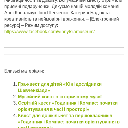
інноваційності та драйву. Всі учасники квесту отримали
приємні подаруночки. Дякуємо нашій молодій команді:
Анні Ковальчук, Інні Шевченко, Катерині Бадюк за
креативність та неймовірні враження.
– [Електронний
ресурс] – Режим доступу:
https://www.facebook.com/vinnytsiamuseum/
Близькі матеріали:
Гра-квест для дітей «Юні дослідники
Шевченкіади»
Музейний квест в історичному музеї
Освітній квест «Годинник і Компас: початки
орієнтування в часі і просторі»
Квест для дошкільнят та першокласників
«Годинник і Компас: початки орієнтування в