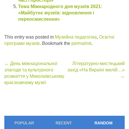
часі і просторі»
Тема Міжнародного дня музеїв 2021:
«Майбутнє музеїв: відновлення і
переосмислення»
This entry was posted in
Музейна педагогіка
,
Освітні
програми музеїв
. Bookmark the
permalink
.
Post
←
День міжнаціональної
Літературно-мистецький
злагоди та культурного
захід «На Вкраїні милій…»
navigation
розмаїття у Миколаївському
→
краєзнавчому музеї
POPULAR
RECENT
RANDOM