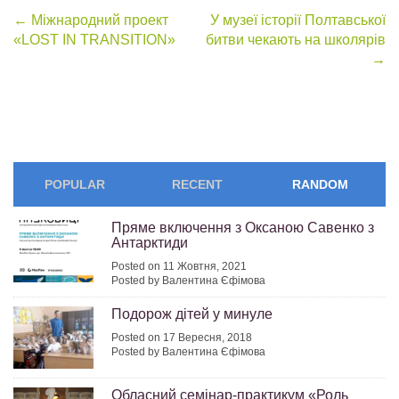
Post
←
Міжнародний проект
У музеї історії Полтавської
«LOST IN TRANSITION»
битви чекають на школярів
navigation
→
POPULAR
RECENT
RANDOM
Пряме включення з Оксаною Савенко з
Антарктиди
Posted on 11 Жовтня, 2021
Posted by Валентина Єфімова
Подорож дітей у минуле
Posted on 17 Вересня, 2018
Posted by Валентина Єфімова
Обласний семінар-практикум «Роль