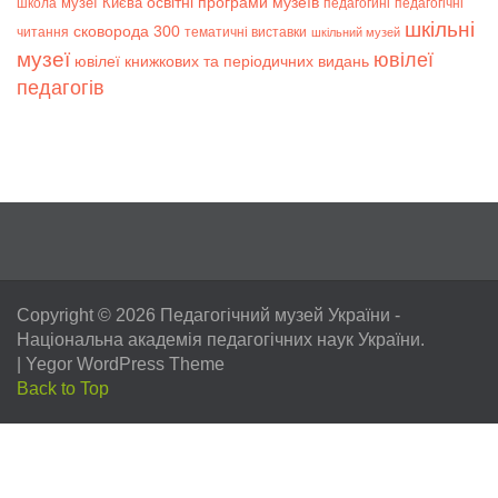
музеї Києва
освітні програми музеїв
школа
педагогині
педагогічні
шкільні
сковорода 300
читання
тематичні виставки
шкільний музей
музеї
ювілеї
ювілеї книжкових та періодичних видань
педагогів
Copyright © 2026
Педагогічний музей України
-
Національна академія педагогічних наук України.
|
Yegor WordPress Theme
Back to Top