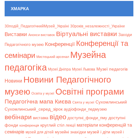
ХМАРКА
30подій_ПедагогічнийМузей_Україні
30років_незалежності_України
Віртуальні виставки
Bиставки
Заходи
Анонси виставок
Конференції та
Конференції
Педагогічного музею
Музейна
семінари
Мистецький арсенал
педагогіка
Музеї педагогів
Музеї Дніпра
Музеї Львова
Новини Педагогічного
Новини
музею
Освітні програми
Освіта у музеї
Педагогічна мапа Києва
Сухомлинський
Свята у музеї
Сухомлинський_серед_зірок
аудіофонди_педмузею
відео
вебінари
доступні
доступні_фонди_пму
виставка
матеріали конференцій та
фонди
круглий стіл
лекції
конференція
семінарів
музей і діти
музейні знахідки
музей для дітей
музей і