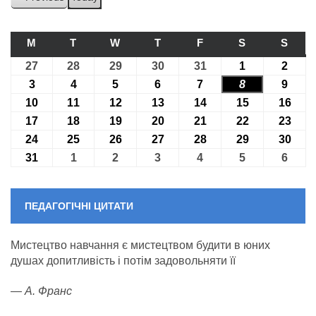
M
ПОНЕДІЛОК
T
ВІВТОРОК
W
СЕРЕДА
T
ЧЕТВЕР
F
П’ЯТНИЦЯ
S
СУБОТА
S
НЕДІ
27
27.07.2026
28
28.07.2026
29
29.07.2026
30
30.07.2026
31
31.07.2026
1
01.08.2026
2
02.08
3
03.08.2026
4
04.08.2026
5
05.08.2026
6
06.08.2026
7
07.08.2026
8
08.08.2026
9
09.08
10
10.08.2026
11
11.08.2026
12
12.08.2026
13
13.08.2026
14
14.08.2026
15
15.08.2026
16
16.0
17
17.08.2026
18
18.08.2026
19
19.08.2026
20
20.08.2026
21
21.08.2026
22
22.08.2026
23
23.0
24
24.08.2026
25
25.08.2026
26
26.08.2026
27
27.08.2026
28
28.08.2026
29
29.08.2026
30
30.0
31
31.08.2026
1
01.09.2026
2
02.09.2026
3
03.09.2026
4
04.09.2026
5
05.09.2026
6
06.09
ПЕДАГОГІЧНІ ЦИТАТИ
Мистецтво навчання є мистецтвом будити в юних
душах допитливість і потім задовольняти її
—
А. Франс