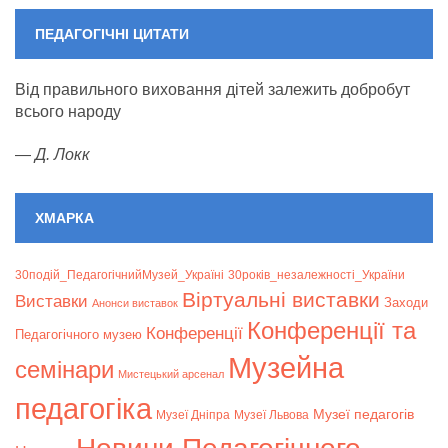
ПЕДАГОГІЧНІ ЦИТАТИ
Від правильного виховання дітей залежить добробут
всього народу
—
Д. Локк
ХМАРКА
30подій_ПедагогічнийМузей_Україні
30років_незалежності_України
Віртуальні виставки
Bиставки
Заходи
Анонси виставок
Конференції та
Конференції
Педагогічного музею
Музейна
семінари
Мистецький арсенал
педагогіка
Музеї педагогів
Музеї Дніпра
Музеї Львова