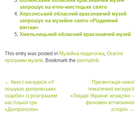
Волинський обласний краєзнавчий музей
запрошує на етно-мистецьке свято
Херсонський обласний краєзнавчий музей
запрошує на музейне свято «Різдвяний
вінтаж»
Хмельницький обласний краєзнавчий музей
This entry was posted in
Музейна педагогіка
,
Освітні
програми музеїв
. Bookmark the
permalink
.
Post
←
Квест-екскурсія «У
Презентація нової
пошуках дніпровських
тематичної екскурсії
navigation
скарбів» із розіграшем
«Лицарі України: козацтво –
настільної гри
феномен вітчизняної
«Дніпрополія»
історії»
→