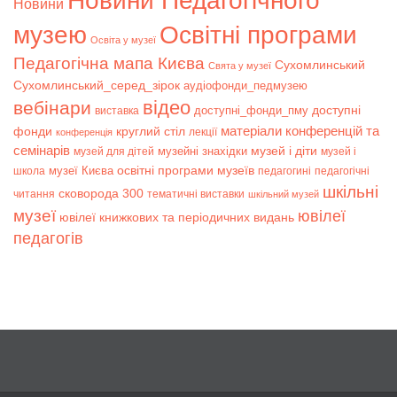
Новини Педагогічного
Новини
музею
Освітні програми
Освіта у музеї
Педагогічна мапа Києва
Сухомлинський
Свята у музеї
Сухомлинський_серед_зірок
аудіофонди_педмузею
відео
вебінари
доступні
доступні_фонди_пму
виставка
матеріали конференцій та
фонди
круглий стіл
лекції
конференція
семінарів
музей і діти
музейні знахідки
музей для дітей
музей і
музеї Києва
освітні програми музеїв
школа
педагогині
педагогічні
шкільні
сковорода 300
читання
тематичні виставки
шкільний музей
музеї
ювілеї
ювілеї книжкових та періодичних видань
педагогів