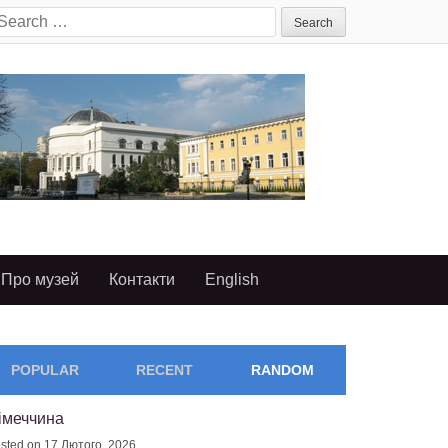
earch
or:
Про музей
Контакти
English
POPULAR
RECENT
RANDOM
імеччина
sted on 17 Лютого, 2026