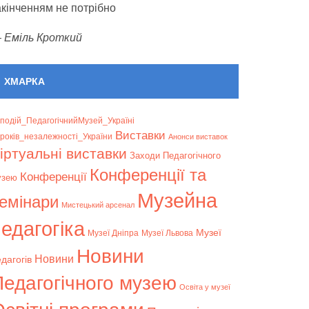
акінченням не потрібно
—
Еміль Кроткий
ХМАРКА
подій_ПедагогічнийМузей_Україні
Bиставки
років_незалежності_України
Анонси виставок
іртуальні виставки
Заходи Педагогічного
Конференції та
Конференції
узею
Музейна
емінари
Мистецький арсенал
едагогіка
Музеї
Музеї Дніпра
Музеї Львова
Новини
Новини
дагогів
Педагогічного музею
Освіта у музеї