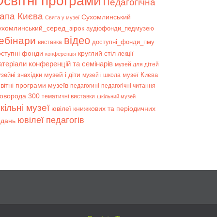
світні програми
Педагогічна
апа Києва
Сухомлинський
Свята у музеї
ухомлинський_серед_зірок
аудіофонди_педмузею
відео
ебінари
доступні_фонди_пму
виставка
оступні фонди
круглий стіл
лекції
конференція
атеріали конференцій та семінарів
музей для дітей
музей і діти
зейні знахідки
музеї Києва
музей і школа
вітні програми музеїв
педагогині
педагогічні читання
коворода 300
тематичні виставки
шкільний музей
кільні музеї
ювілеї книжкових та періодичних
ювілеї педагогів
идань