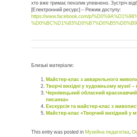
хто вже тримає пензлик упевнено. Зустріч відбу
[Електронний ресурс] – Режим доступу:
https://www.facebook.com/p/%D0%9A
%D0%BC%D1%83%D0%B7%D0%B5%D0%B9-100
Близькі матеріали:
Майстер-клас з акварельного живоп
Творчі вихідні у художньому музеї –
Чернівецький обласний краєзнавчий
писанка»
Екскурсія та майстер-клас з живопису
Майстер-клас «Творчий вихідний у м
This entry was posted in
Музейна педагогіка
,
Ос