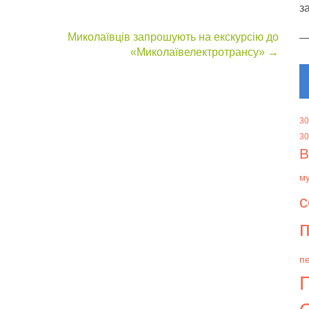
з
Миколаївців запрошують на екскурсію до
«Миколаївелектротрансу»
→
30
30
В
м
с
п
пе