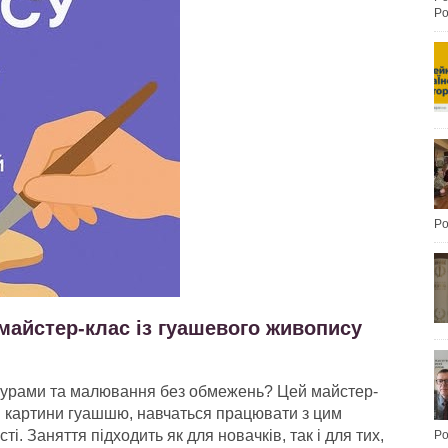
Po
Po
майстер-клас із гуашевого живопису
стурами та малювання без обмежень? Цей майстер-
ні картини гуашшю, навчаться працювати з цим
ті. Заняття підходить як для новачків, так і для тих,
Po