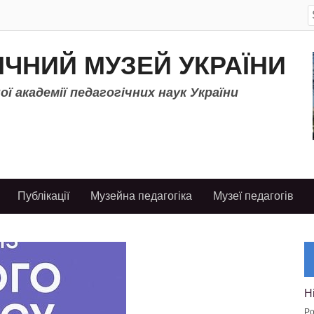
S
f
ІЧНИЙ МУЗЕЙ УКРАЇНИ
ї академії педагогічних наук України
Публікації
Музейна педагогіка
Музеї педагогів
Н
Po