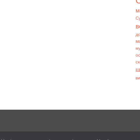
О
м
С
в
д
м
му
ос
с
ш
в