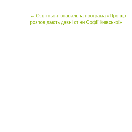
Post
←
Освітньо-пізнавальна програма «Про що
розповідають давні стіни Софії Київської»
navigation