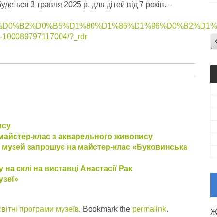
деться 3 травня 2025 р. для дітей від 7 років.
–
%D1%96%D0%B2%D0%B5%D1%80%D1%86%D1%96%D0%B2%
089797117004/?_rdr
ису
 майстер-клас з акварельного живопису
 музей запрошує на майстер-клас «Буковинська
 на склі на виставці Анастасії Рак
узеї»
вітні програми музеїв
. Bookmark the
permalink
.
Ж