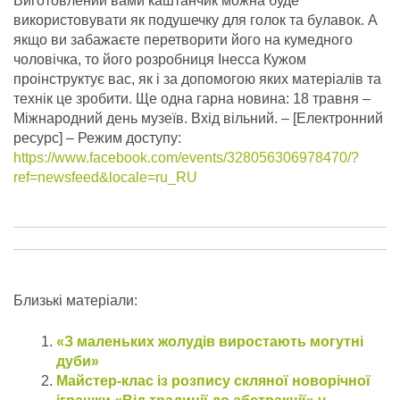
Виготовлений вами каштанчик можна буде
використовувати як подушечку для голок та булавок. А
якщо ви забажаєте перетворити його на кумедного
чоловічка, то його розробниця Інесса Кужом
проінструктує вас, як і за допомогою яких матеріалів та
технік це зробити. Ще одна гарна новина: 18 травня –
Міжнародний день музеїв. Вхід вільний.
– [Електронний
ресурс] – Режим доступу:
https://www.facebook.com/events/328056306978470/?
ref=newsfeed&locale=ru_RU
Близькі матеріали:
«З маленьких жолудів виростають могутні
дуби»
Майстер-клас із розпису скляної новорічної