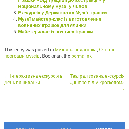
іграшки «Від традиції до абстракції» у
Національному музеї у Львові
Екскурсія у Державному Музеї Іграшки
Музеї майстер-клас із виготовлення
вовняних іграшок для ялинки
Майстер-клас із розпису іграшки
This entry was posted in
Музейна педагогіка
,
Освітні
програми музеїв
. Bookmark the
permalink
.
Post
←
Інтерактивна екскурсія в
Театралізована екскурсія
День вишиванки
«Дніпро під мікроскопом»
navigation
→