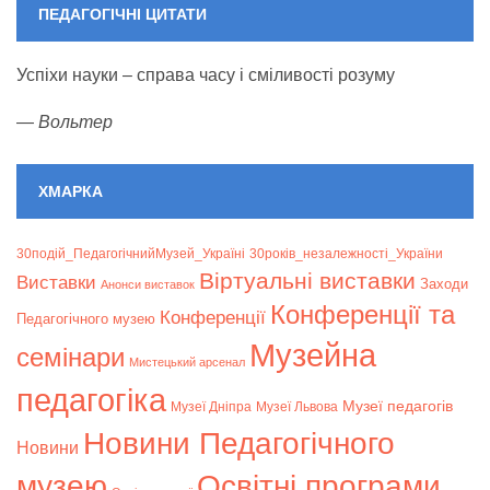
ПЕДАГОГІЧНІ ЦИТАТИ
Успіхи науки – справа часу і сміливості розуму
—
Вольтер
ХМАРКА
30подій_ПедагогічнийМузей_Україні
30років_незалежності_України
Віртуальні виставки
Bиставки
Заходи
Анонси виставок
Конференції та
Конференції
Педагогічного музею
Музейна
семінари
Мистецький арсенал
педагогіка
Музеї педагогів
Музеї Дніпра
Музеї Львова
Новини Педагогічного
Новини
музею
Освітні програми