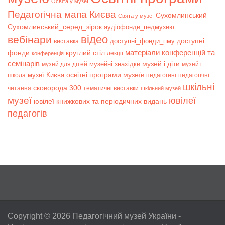
Освіта у музеї
Педагогічна мапа Києва
Сухомлинський
Свята у музеї
Сухомлинський_серед_зірок
аудіофонди_педмузею
відео
вебінари
доступні
доступні_фонди_пму
виставка
матеріали конференцій та
фонди
круглий стіл
лекції
конференція
семінарів
музей і діти
музейні знахідки
музей для дітей
музей і
музеї Києва
освітні програми музеїв
школа
педагогині
педагогічні
шкільні
сковорода 300
читання
тематичні виставки
шкільний музей
музеї
ювілеї
ювілеї книжкових та періодичних видань
педагогів
Copyright © 2026
Педагогічний музей України
-