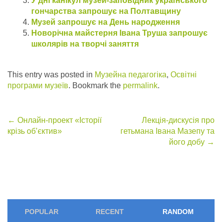
У дні канікул музей-заповідник українського
гончарства запрошує на Полтавщину
Музей запрошує на День народження
Новорічна майстерня Івана Труша запрошує
школярів на творчі заняття
This entry was posted in
Музейна педагогіка
,
Освітні
програми музеїв
. Bookmark the
permalink
.
Post
←
Онлайн-проект «Історії
Лекція-дискусія про
крізь об’єктив»
гетьмана Івана Мазепу та
navigation
його добу
→
POPULAR
RECENT
RANDOM