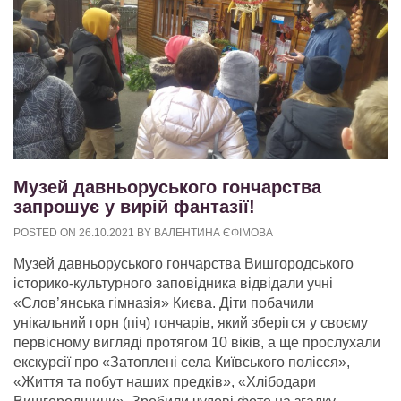
Музей давньоруського гончарства
запрошує у вирій фантазії!
POSTED ON
26.10.2021
BY
ВАЛЕНТИНА ЄФІМОВА
Музей давньоруського гончарства Вишгородського
історико-культурного заповідника відвідали учні
«Слов’янська гімназія» Києва. Діти побачили
унікальний горн (піч) гончарів, який зберігся у своєму
первісному вигляді протягом 10 віків, а ще прослухали
екскурсії про «Затоплені села Київського полісся»,
«Життя та побут наших предків», «Хлібодари