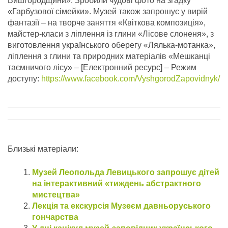
Вишгородщини». Зробили чудові фото на згадку
«Гарбузової сімейки».
Музей також запрошує у вирій
фантазії – на творче заняття «Квіткова композиція»,
майстер-класи з ліплення із глини «Лісове слоненя», з
виготовлення українського оберегу «Лялька-мотанка»,
ліплення з глини та природних матеріалів «Мешканці
таємничого лісу» – [Електронний ресурс] – Режим
доступу:
https://www.facebook.com/VyshgorodZapovidnyk/
Близькі матеріали:
Музей Леопольда Левицького запрошує дітей
на інтерактивний «тиждень абстрактного
мистецтва»
Лекція та екскурсія Музеєм давньоруського
гончарства