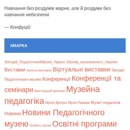
Навчання без роздумів марне, але й роздуми без
навчання небезпечні
—
Конфуцій
ХМАРКА
30подій_ПедагогічнийМузей_Україні
30років_незалежності_України
Віртуальні виставки
Bиставки
Заходи
Анонси виставок
Конференції та
Конференції
Педагогічного музею
Музейна
семінари
Мистецький арсенал
педагогіка
Музеї педагогів
Музеї Дніпра
Музеї Львова
Новини Педагогічного
Новини
музею
Освітні програми
Освіта у музеї