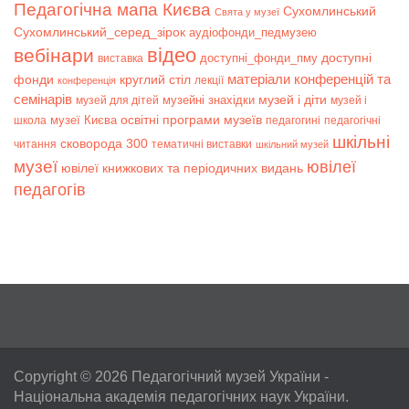
Педагогічна мапа Києва
Сухомлинський
Свята у музеї
Сухомлинський_серед_зірок
аудіофонди_педмузею
відео
вебінари
доступні
доступні_фонди_пму
виставка
матеріали конференцій та
фонди
круглий стіл
лекції
конференція
семінарів
музей і діти
музейні знахідки
музей для дітей
музей і
музеї Києва
освітні програми музеїв
школа
педагогині
педагогічні
шкільні
сковорода 300
читання
тематичні виставки
шкільний музей
музеї
ювілеї
ювілеї книжкових та періодичних видань
педагогів
Copyright © 2026
Педагогічний музей України
-
Національна академія педагогічних наук України.