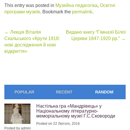
This entry was posted in
Музейна педагогіка
,
Освітні
програми музеїв
. Bookmark the
permalink
.
Post
←
Лекція Віталія
Видано книгу “Гімназії Білої
Скальського «Крути 1918:
Церкви 1847-1920 рр.”
→
navigation
нові дослідження й нові
відкриття»
POPULAR
RECENT
RANDOM
Настільна гра «Мандрівець» у
Національному літературно-
меморіальному музеї Г.С.Сковороди
Posted on 22 Лютого, 2016
Posted by admin