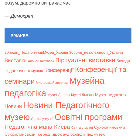
розум, даремно витрачає час
—
Демокріт
ХМАРКА
30подій_ПедагогічнийМузей_Україні
30років_незалежності_України
Віртуальні виставки
Bиставки
Заходи
Анонси виставок
Конференції та
Конференції
Педагогічного музею
Музейна
семінари
Мистецький арсенал
педагогіка
Музеї педагогів
Музеї Дніпра
Музеї Львова
Новини Педагогічного
Новини
музею
Освітні програми
Освіта у музеї
Педагогічна мапа Києва
Сухомлинський
Свята у музеї
Сухомлинський_серед_зірок
аудіофонди_педмузею