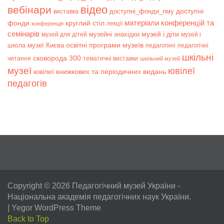
відео
вебінари
доступні
доступні_фонди_пму
виставка
матеріали конференцій та
фонди
круглий стіл
лекції
конференція
семінарів
музей і діти
музейні знахідки
музей для дітей
музей і
музеї Києва
освітні програми музеїв
школа
педагогині
педагогічні
шкільні
сковорода 300
читання
тематичні виставки
шкільний музей
музеї
ювілеї
ювілеї книжкових та періодичних видань
педагогів
Copyright © 2026
Педагогічний музей України
-
Національна академія педагогічних наук України.
|
Yegor WordPress Theme
Back to Top