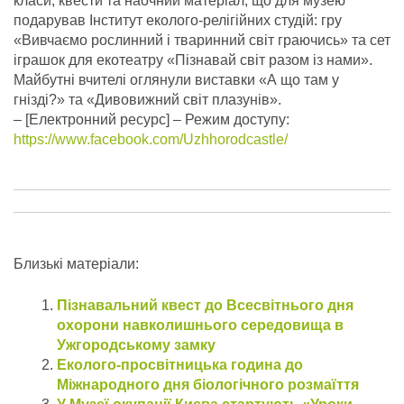
класи, квести та наочний матеріал, що для музею
подарував Інститут еколого-релігійних студій: гру
«Вивчаємо рослинний і тваринний світ граючись» та сет
іграшок для екотеатру «Пізнавай світ разом із нами».
Майбутні вчителі оглянули виставки «А що там у
гнізді?» та «Дивовижний світ плазунів».
– [Електронний ресурс] – Режим доступу:
https://www.facebook.com/Uzhhorodcastle/
Близькі матеріали:
Пізнавальний квест до Всесвітнього дня
охорони навколишнього середовища в
Ужгородському замку
Еколого-просвітницька година до
Міжнародного дня біологічного розмаїття