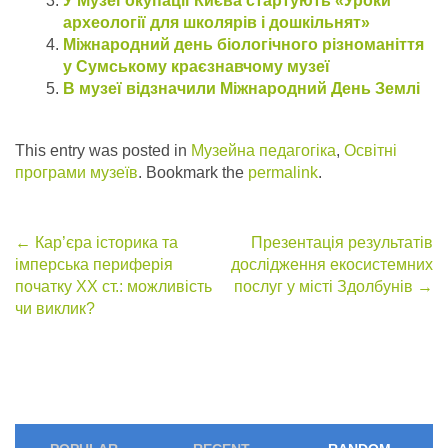
У Музеї окупації Києва стартують «Уроки
археології для школярів і дошкільнят»
Міжнародний день біологічного різноманіття
у Сумському краєзнавчому музеї
В музеї відзначили Міжнародний День Землі
This entry was posted in
Музейна педагогіка
,
Освітні
програми музеїв
. Bookmark the
permalink
.
Post
←
Кар’єра історика та
Презентація результатів
імперська периферія
дослідження екосистемних
navigation
початку ХХ ст.: можливість
послуг у місті Здолбунів
→
чи виклик?