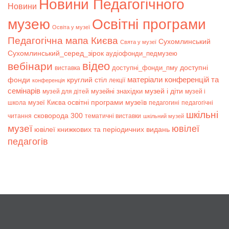
Новини Педагогічного
Новини
музею
Освітні програми
Освіта у музеї
Педагогічна мапа Києва
Сухомлинський
Свята у музеї
Сухомлинський_серед_зірок
аудіофонди_педмузею
відео
вебінари
доступні
доступні_фонди_пму
виставка
матеріали конференцій та
фонди
круглий стіл
лекції
конференція
семінарів
музей і діти
музейні знахідки
музей для дітей
музей і
музеї Києва
освітні програми музеїв
школа
педагогині
педагогічні
шкільні
сковорода 300
читання
тематичні виставки
шкільний музей
музеї
ювілеї
ювілеї книжкових та періодичних видань
педагогів