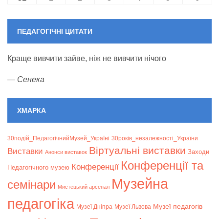
ПЕДАГОГІЧНІ ЦИТАТИ
Краще вивчити зайве, ніж не вивчити нічого
—
Сенека
ХМАРКА
30подій_ПедагогічнийМузей_Україні
30років_незалежності_України
Віртуальні виставки
Bиставки
Заходи
Анонси виставок
Конференції та
Конференції
Педагогічного музею
Музейна
семінари
Мистецький арсенал
педагогіка
Музеї педагогів
Музеї Дніпра
Музеї Львова