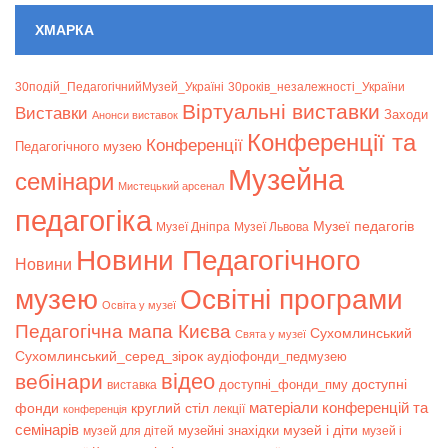
ХМАРКА
30подій_ПедагогічнийМузей_Україні
30років_незалежності_України
Віртуальні виставки
Bиставки
Заходи
Анонси виставок
Конференції та
Конференції
Педагогічного музею
Музейна
семінари
Мистецький арсенал
педагогіка
Музеї педагогів
Музеї Дніпра
Музеї Львова
Новини Педагогічного
Новини
музею
Освітні програми
Освіта у музеї
Педагогічна мапа Києва
Сухомлинський
Свята у музеї
Сухомлинський_серед_зірок
аудіофонди_педмузею
відео
вебінари
доступні
доступні_фонди_пму
виставка
матеріали конференцій та
фонди
круглий стіл
лекції
конференція
семінарів
музей і діти
музейні знахідки
музей для дітей
музей і