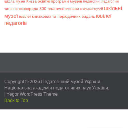
музеї Києва
освітні програми музеїв
школа
педагогині
педагогічні
шкільні
сковорода 300
читання
тематичні виставки
шкільний музей
музеї
ювілеї
ювілеї книжкових та періодичних видань
педагогів
Copyright © 2026
Педагогічний музей України
-
Національна академія педагогічних наук України.
|
Yegor WordPress Theme
Back to Top