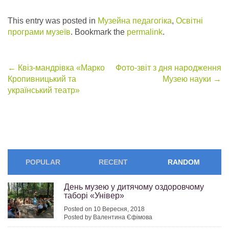
This entry was posted in
Музейна педагогіка
,
Освітні
програми музеїв
. Bookmark the
permalink
.
Post
←
Квіз-мандрівка «Марко
Фото-звіт з дня народження
Кропивницький та
Музею науки
→
navigation
український театр»
POPULAR
RECENT
RANDOM
День музею у дитячому оздоровчому
таборі «Універ»
Posted on 10 Вересня, 2018
Posted by Валентина Єфімова