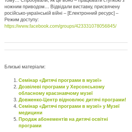
тому… Спробували, як це воно – працювати ступкою з
ножним приводом… Відвідали виставку, присвячену
російсько-українській війні – [Електронний ресурс] –
Режим доступу:
https://www.facebook.com/groups/423331078056845/
Близькі матеріали:
Семінар «Дитячі програми в музеї»
Дозвілеві програми у Херсонському
обласному краєзнавчому музеї
Довженко-Центр відновлює дитячі програми!
Семінар «Дитячі програми в музеї» у Музеї
медицини
Продаж абонементів на дитячі освітні
програми