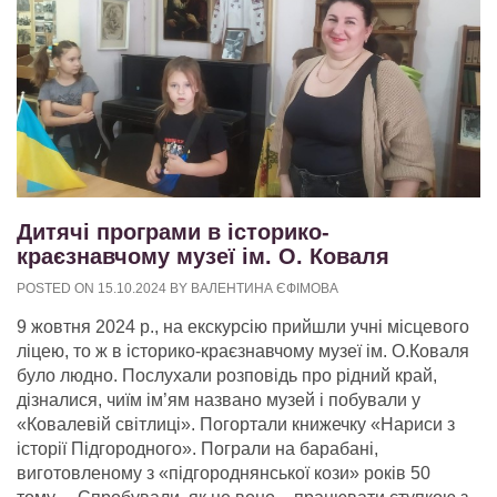
Дитячі програми в історико-
краєзнавчому музеї ім. О. Коваля
POSTED ON
15.10.2024
BY
ВАЛЕНТИНА ЄФІМОВА
9 жовтня 2024 р., на екскурсію прийшли учні місцевого
ліцею, то ж в історико-краєзнавчому музеї ім. О.Коваля
було людно. Послухали розповідь про рідний край,
дізналися, чиїм ім’ям названо музей і побували у
«Ковалевій світлиці». Погортали книжечку «Нариси з
історії Підгородного». Пограли на барабані,
виготовленому з «підгороднянської кози» років 50