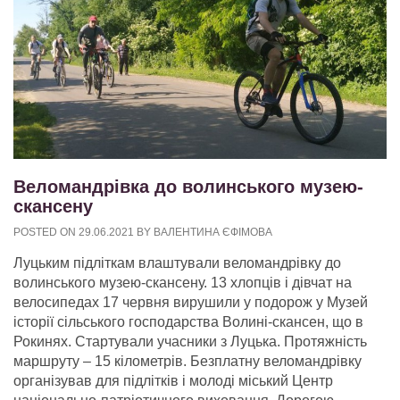
Веломандрівка до волинського музею-
скансену
POSTED ON
29.06.2021
BY
ВАЛЕНТИНА ЄФІМОВА
Луцьким підліткам влаштували веломандрівку до
волинського музею-скансену. 13 хлопців і дівчат на
велосипедах 17 червня вирушили у подорож у Музей
історії сільського господарства Волині-скансен, що в
Рокинях. Стартували учасники з Луцька. Протяжність
маршруту – 15 кілометрів. Безплатну веломандрівку
організував для підлітків і молоді міський Центр