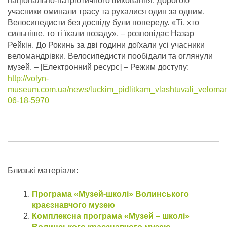
національно-патріотичного виховання. Дорогою
учасники оминали трасу та рухалися один за одним.
Велосипедисти без досвіду були попереду. «Ті, хто
сильніше, то ті їхали позаду», – розповідає Назар
Рейкін. До Рокинь за дві години доїхали усі учасники
веломандрівки. Велосипедисти пообідали та оглянули
музей.
– [Електронний ресурс] – Режим доступу:
http://volyn-
museum.com.ua/news/luckim_pidlitkam_vlashtuvali_veloma
06-18-5970
Близькі матеріали:
Програма «Музей-школі» Волинського
краєзнавчого музею
Комплексна програма «Музей – школі»