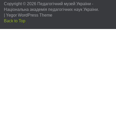
Copyright © 2026
Педагогічний музей України
-
Національна академія педагогічних наук України.
|
Yegor WordPress Theme
Back to Top