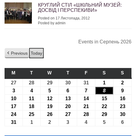
КРУГЛИЙ СТІЛ «ШКІЛЬНИЙ МУЗЕЙ:
ДОСВІД І ПЕРСПЕКИВИ»
Posted on 17 Листопада, 2012
Posted by admin
Events in Серпень 2026
Previous
Today
M
ПОНЕДІЛОК
T
ВІВТОРОК
W
СЕРЕДА
T
ЧЕТВЕР
F
П’ЯТНИЦЯ
S
СУБОТА
S
НЕДІ
27
27.07.2026
28
28.07.2026
29
29.07.2026
30
30.07.2026
31
31.07.2026
1
01.08.2026
2
02.08
3
03.08.2026
4
04.08.2026
5
05.08.2026
6
06.08.2026
7
07.08.2026
8
08.08.2026
9
09.08
10
10.08.2026
11
11.08.2026
12
12.08.2026
13
13.08.2026
14
14.08.2026
15
15.08.2026
16
16.0
17
17.08.2026
18
18.08.2026
19
19.08.2026
20
20.08.2026
21
21.08.2026
22
22.08.2026
23
23.0
24
24.08.2026
25
25.08.2026
26
26.08.2026
27
27.08.2026
28
28.08.2026
29
29.08.2026
30
30.0
31
31.08.2026
1
01.09.2026
2
02.09.2026
3
03.09.2026
4
04.09.2026
5
05.09.2026
6
06.09