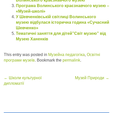
Волинського краєзнавчого музею
Програма Волинського краєзнавчого музею –
«Музей-школі»
У Шевченківській світлиці Волинського
музею відбулася історична година «Сучасний
Шевченко»
Тематичні заняття для дітей”Світ музею” від
Музею Ханенків
This entry was posted in
Музейна педагогіка
,
Освітні
програми музеїв
. Bookmark the
permalink
.
Post
←
Школи культурної
Музей Природи
→
дипломатії
navigation