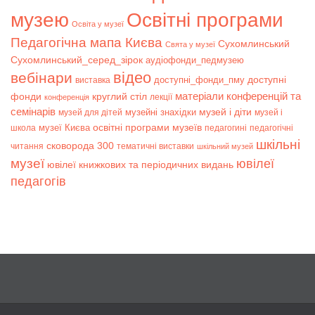
музею
Освітні програми
Освіта у музеї
Педагогічна мапа Києва
Сухомлинський
Свята у музеї
Сухомлинський_серед_зірок
аудіофонди_педмузею
відео
вебінари
доступні
доступні_фонди_пму
виставка
матеріали конференцій та
фонди
круглий стіл
лекції
конференція
семінарів
музей і діти
музейні знахідки
музей для дітей
музей і
музеї Києва
освітні програми музеїв
школа
педагогині
педагогічні
шкільні
сковорода 300
читання
тематичні виставки
шкільний музей
музеї
ювілеї
ювілеї книжкових та періодичних видань
педагогів