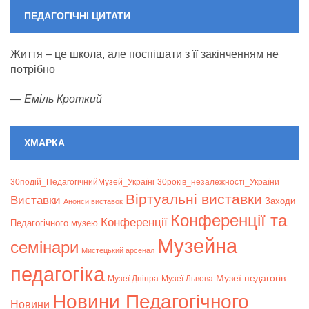
ПЕДАГОГІЧНІ ЦИТАТИ
Життя – це школа, але поспішати з її закінченням не
потрібно
—
Еміль Кроткий
ХМАРКА
30подій_ПедагогічнийМузей_Україні
30років_незалежності_України
Віртуальні виставки
Bиставки
Заходи
Анонси виставок
Конференції та
Конференції
Педагогічного музею
Музейна
семінари
Мистецький арсенал
педагогіка
Музеї педагогів
Музеї Дніпра
Музеї Львова
Новини Педагогічного
Новини