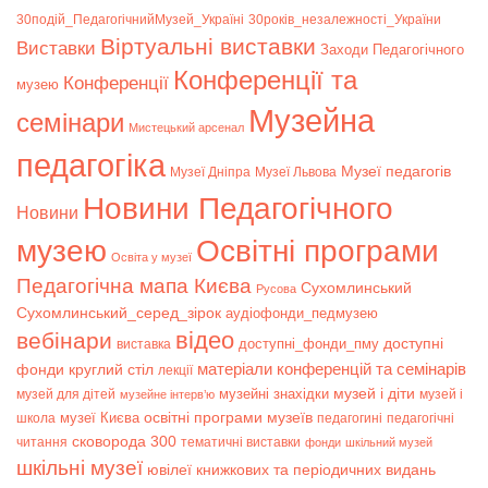
30подій_ПедагогічнийМузей_Україні
30років_незалежності_України
Віртуальні виставки
Bиставки
Заходи Педагогічного
Конференції та
Конференції
музею
Музейна
семінари
Мистецький арсенал
педагогіка
Музеї педагогів
Музеї Дніпра
Музеї Львова
Новини Педагогічного
Новини
музею
Освітні програми
Освіта у музеї
Педагогічна мапа Києва
Сухомлинський
Русова
Сухомлинський_серед_зірок
аудіофонди_педмузею
відео
вебінари
доступні
доступні_фонди_пму
виставка
матеріали конференцій та семінарів
фонди
круглий стіл
лекції
музей і діти
музейні знахідки
музей для дітей
музей і
музейне інтерв’ю
музеї Києва
освітні програми музеїв
школа
педагогині
педагогічні
сковорода 300
читання
тематичні виставки
фонди
шкільний музей
шкільні музеї
ювілеї книжкових та періодичних видань