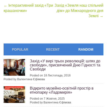
Post
←
Інтерактивний захід «Три
Захід «Земля наш спільний
крашаночки»
дім» до Міжнародного дня
navigation
Землі
→
POPULAR
RECENT
RANDOM
Захід «У вирі трьох революцій: шлях до
свободи», присвячений Дню Гідності та
Свободи
Posted on 18 Листопада, 2016
Posted by Валентина Єфімова
Відкрито музейно-освітній простір в
етнопарку «Ладомирія»
Posted on 7 Жовтня, 2025
Posted by Валентина Єфімова