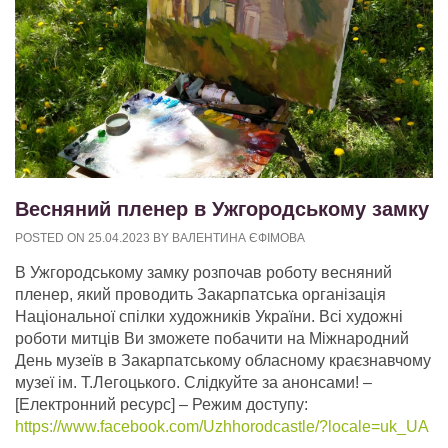
Весняний пленер в Ужгородському замку
POSTED ON
25.04.2023
BY
ВАЛЕНТИНА ЄФІМОВА
В Ужгородському замку розпочав роботу весняний
пленер, який проводить Закарпатська організація
Національної спілки художників України. Всі художні
роботи митців Ви зможете побачити на Міжнародний
День музеїв в Закарпатському обласному краєзнавчому
музеї ім. Т.Легоцького. Слідкуйте за анонсами!
–
[Електронний ресурс] – Режим доступу:
https://www.facebook.com/Uzhhorodcastle/?locale=uk_UA