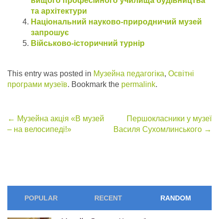
вищого професійного училища будівництва
та архітектури
Національний науково-природничий музей
запрошує
Військово-історичний турнір
This entry was posted in
Музейна педагогіка
,
Освітні
програми музеїв
. Bookmark the
permalink
.
Post
←
Музейна акція «В музей
Першокласники у музеї
– на велосипеді!»
Василя Сухомлинського
→
navigation
POPULAR
RECENT
RANDOM