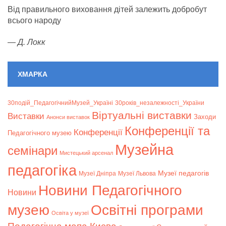
Від правильного виховання дітей залежить добробут
всього народу
—
Д. Локк
ХМАРКА
30подій_ПедагогічнийМузей_Україні
30років_незалежності_України
Віртуальні виставки
Bиставки
Заходи
Анонси виставок
Конференції та
Конференції
Педагогічного музею
Музейна
семінари
Мистецький арсенал
педагогіка
Музеї педагогів
Музеї Дніпра
Музеї Львова
Новини Педагогічного
Новини
музею
Освітні програми
Освіта у музеї