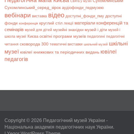
Педагогічна мапа Києва
Сухомлинський
Свята у музеї
Сухомлинський_серед_зірок
аудіофонди_педмузею
відео
вебінари
доступні
доступні_фонди_пму
виставка
матеріали конференцій та
фонди
круглий стіл
лекції
конференція
семінарів
музей і діти
музейні знахідки
музей для дітей
музей і
музеї Києва
освітні програми музеїв
школа
педагогині
педагогічні
шкільні
сковорода 300
читання
тематичні виставки
шкільний музей
музеї
ювілеї
ювілеї книжкових та періодичних видань
педагогів
Copyright © 2026
Педагогічний музей України
-
Національна академія педагогічних наук України.
|
Yegor WordPress Theme