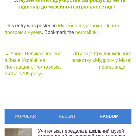
Музей книги і друкарства запрошує дітей та
підлітків до музейно-театральної студії
This entry was posted in
Музейна педагогіка
,
Освітні
програми музеїв
. Bookmark the
permalink
.
Post
←
Урок «Велика Північна
Діти з центру дошкільного
війна в Україні, на
розвитку «Мудрик» у Музеї
navigation
Полтавщині. Полтавська
пропаганди
→
битва 1709 року»
POPULAR
RECENT
RANDOM
Учителька передала в шкільний музей