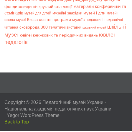
матеріали конференцій та
фонди
круглий стіл
лекції
конференція
семінарів
музей і діти
музейні знахідки
музей для дітей
музей і
музеї Києва
освітні програми музеїв
школа
педагогині
педагогічні
шкільні
сковорода 300
читання
тематичні виставки
шкільний музей
музеї
ювілеї
ювілеї книжкових та періодичних видань
педагогів
Copyright © 2026
Педагогічний музей України
-
Національна академія педагогічних наук України.
|
Yegor WordPress Theme
Back to Top