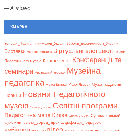
—
А. Франс
ХМАРКА
30подій_ПедагогічнийМузей_Україні
30років_незалежності_України
Віртуальні виставки
Bиставки
Заходи
Анонси виставок
Конференції та
Конференції
Педагогічного музею
Музейна
семінари
Мистецький арсенал
педагогіка
Музеї педагогів
Музеї Дніпра
Музеї Львова
Новини Педагогічного
Новини
музею
Освітні програми
Освіта у музеї
Педагогічна мапа Києва
Сухомлинський
Свята у музеї
Сухомлинський_серед_зірок
аудіофонди_педмузею
відео
вебінари
доступні
доступні_фонди_пму
виставка