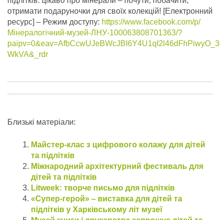
підлітків: цікаво про мінерали – почути, побачити,
отримати подаруночки для своїх колекцій!
[Електронний
ресурс] – Режим доступу:
https://www.facebook.com/p/
Мінералогічний-музей-ЛНУ-100063808701363/?
paipv=0&eav=AfbCcwUJeBWcJBI6Y4U1qI2l46dFhPiwyO_3
WkVA&_rdr
Близькі матеріали:
Майстер-клас з цифрового колажу для дітей
та підлітків
Міжнародний архітектурний фестиваль для
дітей та підлітків
Litweek: творче письмо для підлітків
«Супер-герой» – виставка для дітей та
підлітків у Харківському літ музеї