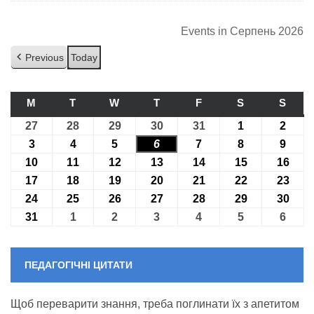
Events in Серпень 2026
Previous
Today
M
ПОНЕДІЛОК
T
ВІВТОРОК
W
СЕРЕДА
T
ЧЕТВЕР
F
П’ЯТНИЦЯ
S
СУБОТА
S
НЕДІ
27
27.07.2026
28
28.07.2026
29
29.07.2026
30
30.07.2026
31
31.07.2026
1
01.08.2026
2
02.08
3
03.08.2026
4
04.08.2026
5
05.08.2026
6
06.08.2026
7
07.08.2026
8
08.08.2026
9
09.08
10
10.08.2026
11
11.08.2026
12
12.08.2026
13
13.08.2026
14
14.08.2026
15
15.08.2026
16
16.0
17
17.08.2026
18
18.08.2026
19
19.08.2026
20
20.08.2026
21
21.08.2026
22
22.08.2026
23
23.0
24
24.08.2026
25
25.08.2026
26
26.08.2026
27
27.08.2026
28
28.08.2026
29
29.08.2026
30
30.0
31
31.08.2026
1
01.09.2026
2
02.09.2026
3
03.09.2026
4
04.09.2026
5
05.09.2026
6
06.09
ПЕДАГОГІЧНІ ЦИТАТИ
Щоб переварити знання, треба поглинати їх з апетитом