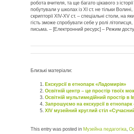
робота вчителя, та ще багато цікавого з історі
побутували у школах із XI ст. не тільки Волині
скрипторії XIV-XV ст. – спеціальні столи, на
гість зможе спробувати себе у ролі літописця
письма.
– [Електронний ресурс] – Режим дост
Близькі матеріали:
Екскурсії в етнопарк «Ладомирія»
Освітній центр – це простір твоїх м
Освітній мультимедійний простір в 
Запрошуємо на екскурсії в етнопарк
XIV музейний круглий стіл «Сучасний
This entry was posted in
Музейна педагогіка
,
Ос