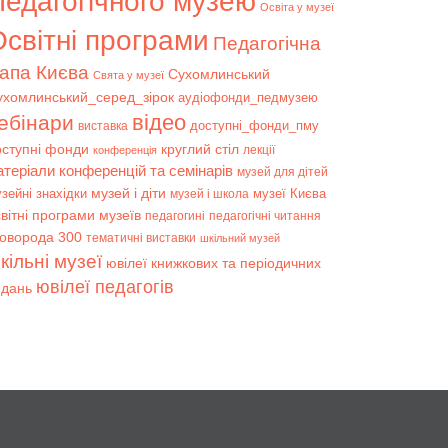
Педагогічного музею
Освіта у музеї
світні програми
Педагогічна
апа Києва
Сухомлинський
Свята у музеї
ухомлинський_серед_зірок
аудіофонди_педмузею
відео
ебінари
доступні_фонди_пму
виставка
оступні фонди
круглий стіл
лекції
конференція
атеріали конференцій та семінарів
музей для дітей
музей і діти
зейні знахідки
музеї Києва
музей і школа
вітні програми музеїв
педагогині
педагогічні читання
коворода 300
тематичні виставки
шкільний музей
кільні музеї
ювілеї книжкових та періодичних
ювілеї педагогів
идань