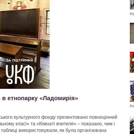
Po
р в етнопарку «Ладомирія»
Po
ського культурного фонду презентовано повноцінний
льному класі» та «Кімнаті вчителя» – показано, чим і
, таблиці використовували, як була організована