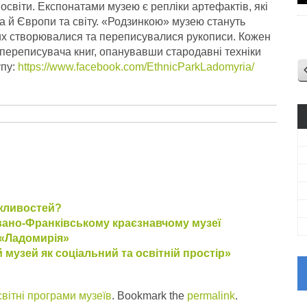
ї освіти. Експонатами музею є репліки артефактів, які
, а й Європи та світу. «Родзинкою» музею стануть
 яких створювалися та переписувалися рукописи. Кожен
, переписувача книг, опанувавши стародавні техніки
упу:
https://www.facebook.com/EthnicParkLadomyria/
ожливостей?
Івано-Франківському краєзнавчому музеї
 «Ладомирія»
 музей як соціальний та освітній простір»
вітні програми музеїв
. Bookmark the
permalink
.