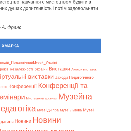
истецтво навчання є мистецтвом будити в
них душах допитливість і потім задовольняти
—
А. Франс
ХМАРКА
подій_ПедагогічнийМузей_Україні
Bиставки
років_незалежності_України
Анонси виставок
іртуальні виставки
Заходи Педагогічного
Конференції та
Конференції
узею
Музейна
емінари
Мистецький арсенал
едагогіка
Музеї
Музеї Дніпра
Музеї Львова
Новини
Новини
дагогів