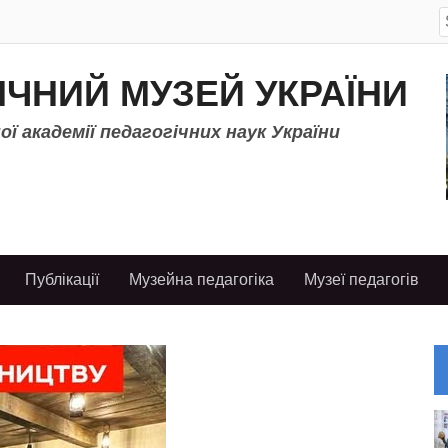
S
f
ІЧНИЙ МУЗЕЙ УКРАЇНИ
ї академії педагогічних наук України
Публікації
Музейна педагогіка
Музеї педагогів