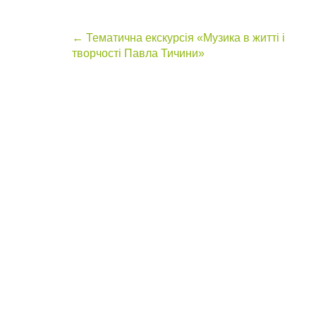
Post
←
Тематична екскурсія «Музика в житті і
творчості Павла Тичини»
navigation