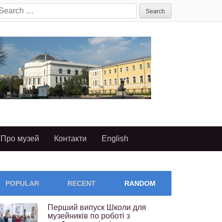
earch
or:
Про музей
Контакти
English
POPULAR
RECENT
RANDOM
Перший випуск Школи для
музейників по роботі з