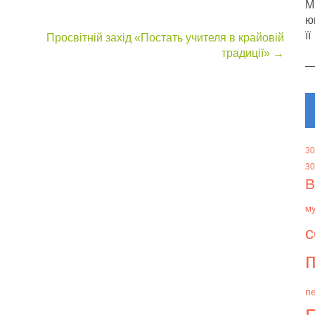
М
ю
її
Просвітній захід «Постать учителя в крайовій
традиції»
→
30
30
В
м
с
п
пе