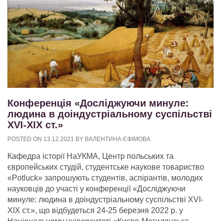
Конференція «Досліджуючи минуле:
людина в доіндустріальному суспільстві
XVI-XIX cт.»
POSTED ON
13.12.2021
BY
ВАЛЕНТИНА ЄФІМОВА
Кафедра історії НаУКМА, Центр польських та
європейських студій, студентське наукове товариство
«Potluck» запрошують студентів, аспірантів, молодих
науковців до участі у конференції «Досліджуючи
минуле: людина в доіндустріальному суспільстві XVI-
XIX cт.», що відбудеться 24-25 березня 2022 р. у