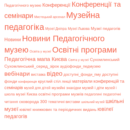
Конференції та
Конференції
Педагогічного музею
Музейна
семінари
Мистецький арсенал
педагогіка
Музеї педагогів
Музеї Дніпра
Музеї Львова
Новини Педагогічного
Новини
музею
Освітні програми
Освіта у музеї
Педагогічна мапа Києва
Сухомлинський
Свята у музеї
Сухомлинський_серед_зірок
аудіофонди_педмузею
відео
вебінари
доступні
доступні_фонди_пму
виставка
матеріали конференцій та
фонди
круглий стіл
лекції
конференція
семінарів
музей і діти
музейні знахідки
музей для дітей
музей і
музеї Києва
освітні програми музеїв
школа
педагогині
педагогічні
шкільні
сковорода 300
читання
тематичні виставки
шкільний музей
музеї
ювілеї
ювілеї книжкових та періодичних видань
педагогів