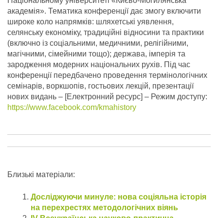
Національному університеті «Києво-Могилянська
академія». Тематика конференції дає змогу включити
широке коло напрямків: шляхетські уявлення,
селянську економіку, традиційні відносини та практики
(включно із соціальними, медичними, релігійними,
магічними, сімейними тощо); держава, імперія та
зародження модерних національних рухів.
Під час
конференції передбачено проведення термінологічних
семінарів, воркшопів, гостьових лекцій, презентації
нових видань – [Електронний ресурс] – Режим доступу:
https://www.facebook.com/kmahistory
Близькі матеріали:
Досліджуючи минуле: нова соціяльна історія
на перехрестях методологічних віянь