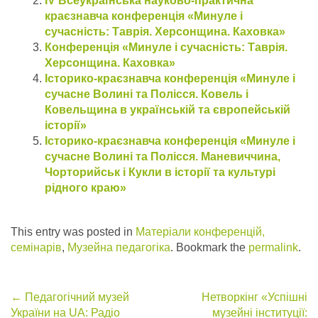
IV Всеукраїнська науково-практична
краєзнавча конференція «Минуле і
сучасність: Таврія. Херсонщина. Каховка»
Конференція «Минуле і сучасність: Таврія.
Херсонщина. Каховка»
Історико-краєзнавча конференція «Минуле і
сучасне Волині та Полісся. Ковель і
Ковельщина в українській та європейській
історії»
Історико-краєзнавча конференція «Минуле і
сучасне Волині та Полісся. Маневиччина,
Чорторийськ і Кукли в історії та культурі
рідного краю»
This entry was posted in
Матеріали конференцій,
семінарів
,
Музейна педагогіка
. Bookmark the
permalink
.
Post
←
Педагогічний музей
Нетворкінг «Успішні
України на UA: Радіо
музейні інституції: