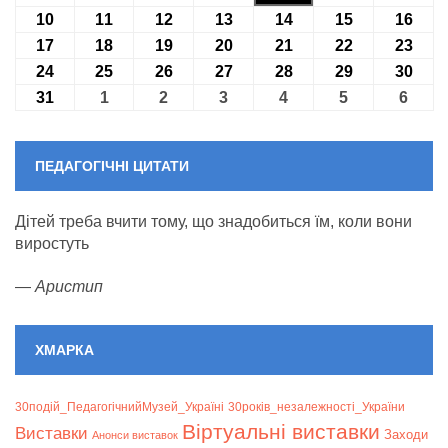
10
10.08.2026
11
11.08.2026
12
12.08.2026
13
13.08.2026
14
14.08.2026
15
15.08.2026
16
16.0
17
17.08.2026
18
18.08.2026
19
19.08.2026
20
20.08.2026
21
21.08.2026
22
22.08.2026
23
23.0
24
24.08.2026
25
25.08.2026
26
26.08.2026
27
27.08.2026
28
28.08.2026
29
29.08.2026
30
30.0
31
31.08.2026
1
01.09.2026
2
02.09.2026
3
03.09.2026
4
04.09.2026
5
05.09.2026
6
06.09
ПЕДАГОГІЧНІ ЦИТАТИ
Дітей треба вчити тому, що знадобиться їм, коли вони
виростуть
—
Аристип
ХМАРКА
30подій_ПедагогічнийМузей_Україні
30років_незалежності_України
Віртуальні виставки
Bиставки
Заходи
Анонси виставок