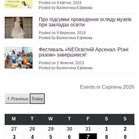
Posted on 9 Квітня, 2024
Posted by Валентина Єфімова
Про підсумки проведення огляду музеїв
при закладах освіти
Posted on 9 Вересня, 2019
Posted by Валентина Єфімова
Фестиваль «NEOсвітній Арсенал. Різні
разом» завершився!
Posted on 2 Жовтня, 2023
Posted by Валентина Єфімова
Events in Серпень 2026
Previous
Today
M
ПОНЕДІЛОК
T
ВІВТОРОК
W
СЕРЕДА
T
ЧЕТВЕР
F
П’ЯТНИЦЯ
S
СУБОТА
S
НЕДІ
27
27.07.2026
28
28.07.2026
29
29.07.2026
30
30.07.2026
31
31.07.2026
1
01.08.2026
2
02.08
3
03.08.2026
4
04.08.2026
5
05.08.2026
6
06.08.2026
7
07.08.2026
8
08.08.2026
9
09.08