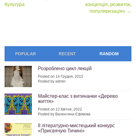
navigation
Культура
концепція, розвиток,
популяризація»
→
POPULAR
RECENT
RANDOM
Розроблено цикл лекцій
Posted on 14 Грудня, 2015
Posted by admin
Майстер-клас з витинанки «Дерево
життя»
Posted on 12 Квітня, 2022
Posted by Валентина Єфімова
ІІ літературно-мистецький конкурс
«Присвячую Тичині»