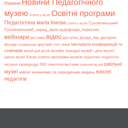
Новини Педагогічного
Новини
музею
Освітні програми
Освіта у музеї
Педагогічна мапа Києва
Сухомлинський
Свята у музеї
Сухомлинський_серед_зірок
аудіофонди_педмузею
відео
вебінари
доступні
доступні_фонди_пму
виставка
матеріали конференцій та
фонди
круглий стіл
лекції
конференція
семінарів
музей і діти
музейні знахідки
музей для дітей
музей і
музеї Києва
освітні програми музеїв
школа
педагогині
педагогічні
шкільні
сковорода 300
читання
тематичні виставки
шкільний музей
музеї
ювілеї
ювілеї книжкових та періодичних видань
педагогів