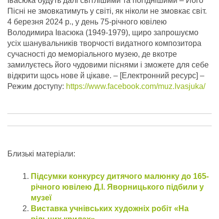
Івасюка будуть далі світлішими та погіднішими – Його
Пісні не змовкатимуть у світі, як ніколи не змовкає світ.
4 березня 2024 р., у день 75-річного ювілею
Володимира Івасюка (1949-1979), щиро запрошуємо
усіх шанувальників творчості видатного композитора
сучасності до меморіального музею, де вкотре
замилуєтесь його чудовими піснями і зможете для себе
відкрити щось нове й цікаве.
– [Електронний ресурс] –
Режим доступу:
https://www.facebook.com/muz.Ivasjuka/
Близькі матеріали:
Підсумки конкурсу дитячого малюнку до 165-
річного ювілею Д.І. Яворницького підбили у
музеї
Виставка учнівських художніх робіт «На