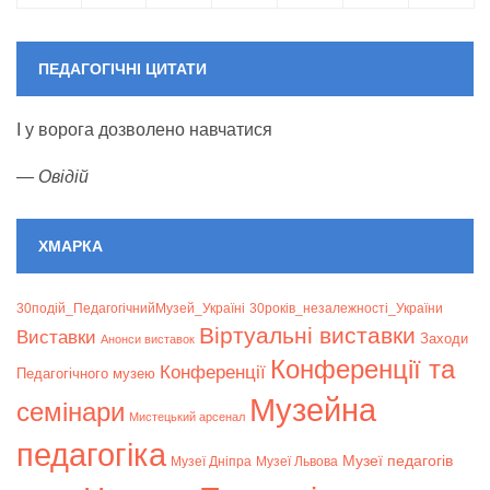
ПЕДАГОГІЧНІ ЦИТАТИ
І у ворога дозволено навчатися
—
Овідій
ХМАРКА
30подій_ПедагогічнийМузей_Україні
30років_незалежності_України
Віртуальні виставки
Bиставки
Заходи
Анонси виставок
Конференції та
Конференції
Педагогічного музею
Музейна
семінари
Мистецький арсенал
педагогіка
Музеї педагогів
Музеї Дніпра
Музеї Львова