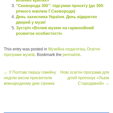
вільних крилах»
“Сковорода 300”: підсумки проєкту (до 300-
річного ювілею Г.Сковороди)
День захисника України. День відкритих
дверей у музеї
Зустріч «Вплив музею на гармонійний
розвиток особистості»
This entry was posted in
Музейна педагогіка
,
Освітні
програми музеїв
. Bookmark the
permalink
.
Post
←
У Полтаві першу сімейну
Нові освітні програми для
неділю весни присвятили
дітей пропонує «Львів
navigation
міжнародному дню сірника
Стародавній»
→