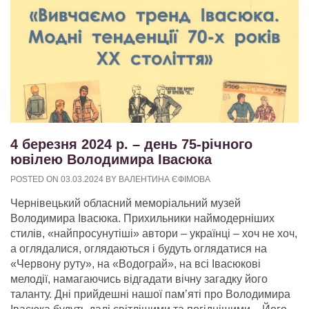
4 березня 2024 р. – день 75-річного
ювілею Володимира Івасюка
POSTED ON
03.03.2024
BY
ВАЛЕНТИНА ЄФІМОВА
Чернівецький обласний меморіальний музей
Володимира Івасюка. Прихильники наймодерніших
стилів, «найпросунутіші» автори – українці – хоч не хоч,
а оглядалися, оглядаються і будуть оглядатися на
«Червону руту», на «Водограй», на всі Івасюкові
мелодії, намагаючись відгадати вічну загадку його
таланту. Дні прийдешні нашої пам’яті про Володимира