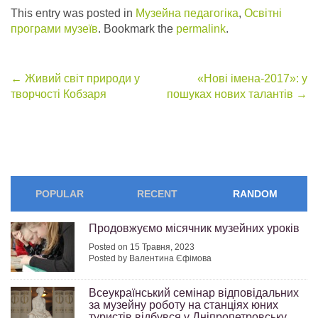
This entry was posted in
Музейна педагогіка
,
Освітні
програми музеїв
. Bookmark the
permalink
.
Post
←
Живий світ природи у
«Нові імена-2017»: у
творчості Кобзаря
пошуках нових талантів
→
navigation
POPULAR
RECENT
RANDOM
Продовжуємо місячник музейних уроків
Posted on 15 Травня, 2023
Posted by Валентина Єфімова
Всеукраїнський семінар відповідальних
за музейну роботу на станціях юних
туристів відбувся у Дніпропетровську