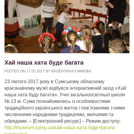
Хай наша хата буде багата
POSTED ON
17.03.2017
BY
ВАЛЕНТИНА ЄФІМОВА
23 лютого 2017 року в Сумському обласному
краєзнавчому музеї відбувся інтерактивний захід «Хай
наша хата буду багата». Учні загальноосвітньої школи
№ 13 м. Суми познайомились із особливостями
традиційного українського житла і пов’язаними з ними
численними народними традиціями, звичаями та
обрядами.
– [Електронний ресурс] – Режим доступу:
http://museum.sumy.ua/хай-наша-хата-буде-багата-