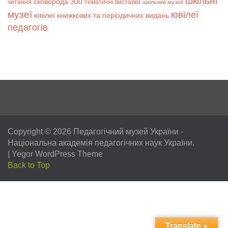
шкільні
сковорода 300
читання
тематичні виставки
шкільний музей
музеї
ювілеї
ювілеї книжкових та періодичних видань
педагогів
Copyright © 2026
Педагогічний музей України
-
Національна академія педагогічних наук України.
|
Yegor WordPress Theme
Back to Top
Translate »