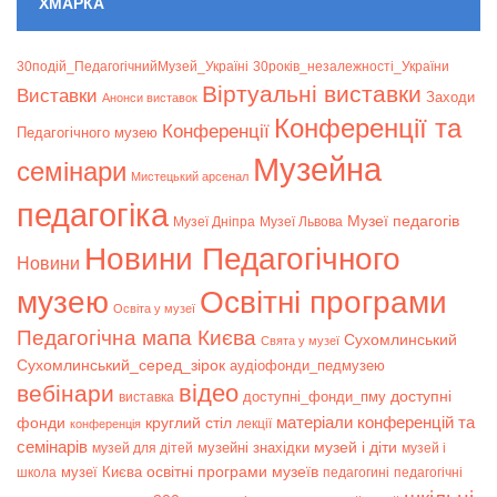
ХМАРКА
30подій_ПедагогічнийМузей_Україні
30років_незалежності_України
Віртуальні виставки
Bиставки
Заходи
Анонси виставок
Конференції та
Конференції
Педагогічного музею
Музейна
семінари
Мистецький арсенал
педагогіка
Музеї педагогів
Музеї Дніпра
Музеї Львова
Новини Педагогічного
Новини
музею
Освітні програми
Освіта у музеї
Педагогічна мапа Києва
Сухомлинський
Свята у музеї
Сухомлинський_серед_зірок
аудіофонди_педмузею
відео
вебінари
доступні
доступні_фонди_пму
виставка
матеріали конференцій та
фонди
круглий стіл
лекції
конференція
семінарів
музей і діти
музейні знахідки
музей для дітей
музей і
музеї Києва
освітні програми музеїв
школа
педагогині
педагогічні