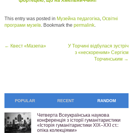
фортецею, що на Хмельниччині!
This entry was posted in
Музейна педагогіка
,
Освітні
програми музеїв
. Bookmark the
permalink
.
Post
←
Квест «Мазепа»
У Торчині відбулася зустріч
з «нескореним» Сергієм
navigation
Торчинським
→
POPULAR
RECENT
RANDOM
Четверта Всеукраїнська наукова
конференція з історії гуманітаристики
«Історія гуманітаристики ХІХ–ХХІ ст.:
опіка колекціями»