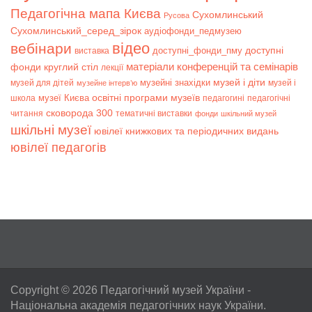
Педагогічна мапа Києва
Сухомлинський
Русова
Сухомлинський_серед_зірок
аудіофонди_педмузею
відео
вебінари
доступні
доступні_фонди_пму
виставка
матеріали конференцій та семінарів
фонди
круглий стіл
лекції
музей і діти
музейні знахідки
музей для дітей
музей і
музейне інтерв’ю
музеї Києва
освітні програми музеїв
школа
педагогині
педагогічні
сковорода 300
читання
тематичні виставки
фонди
шкільний музей
шкільні музеї
ювілеї книжкових та періодичних видань
ювілеї педагогів
Copyright © 2026
Педагогічний музей України
-
Національна академія педагогічних наук України.