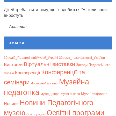
Дітей треба вчити тому, що знадобиться їм, коли вони
виростуть
—
Аристип
ХМАРКА
30подій_ПедагогічнийМузей_Україні
30років_незалежності_України
Віртуальні виставки
Bиставки
Заходи Педагогічного
Конференції та
Конференції
музею
Музейна
семінари
Мистецький арсенал
педагогіка
Музеї педагогів
Музеї Дніпра
Музеї Львова
Новини Педагогічного
Новини
музею
Освітні програми
Освіта у музеї