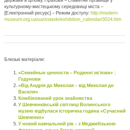
держави в цілому. Прахови – славетне прізвище у
культурному-мистецькому середовищі міста –
[Електронний ресурс] – Режим доступу:
http://modern-
museum.org.ua/ua/vistavki/exhibition_calendar/3024.htm
Близькі матеріали:
«Семейные ценности – Родинні зв’язки» :
Годунови
«Від Андрія до Миколая – від Миколая до
Василя»
Комбінований урок знайомства
У Шевченківській світлиці Волинського
музею відбулася історична година «Сучасний
Шевченко»
У новий навчальний рік – з Меджибізькою