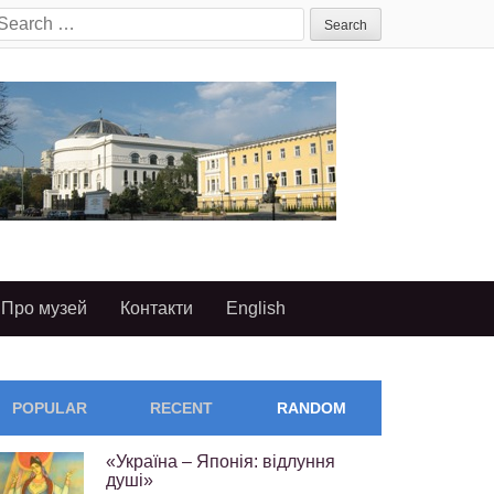
earch
or:
Про музей
Контакти
English
POPULAR
RECENT
RANDOM
«Україна – Японія: відлуння
душі»