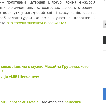
Po
ми» полотнами Катерини Білокур. Кожна екскурсія
щиною художниці, яка розкриває ще одну сторону її
поринути у загадковий світ і красу квітів, овочів,
 собі талант художника, взявши участь в інтерактивній
упу:
http://prostir.museum/ua/post/40023
ів меморіального музею Михайла Грушевського
!!
акція «Мій Шевченко»
вітні програми музеїв
. Bookmark the
permalink
.