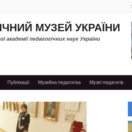
S
f
ІЧНИЙ МУЗЕЙ УКРАЇНИ
ї академії педагогічних наук України
Публікації
Музейна педагогіка
Музеї педагогів