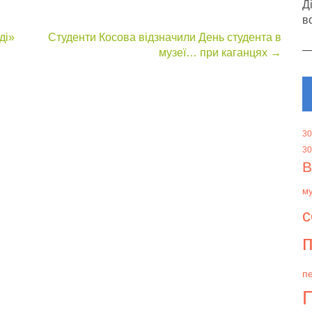
Д
в
ді»
Студенти Косова відзначили День студента в
музеї… при каганцях
→
30
30
В
м
с
п
пе