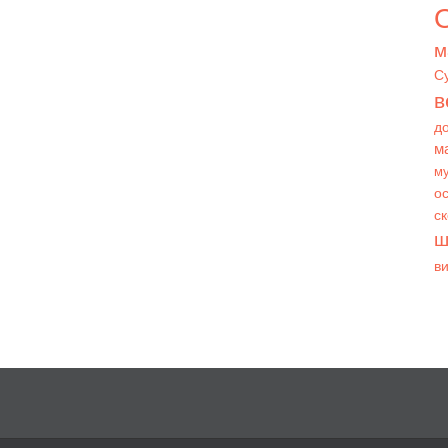
О
м
С
в
д
м
му
ос
с
ш
в