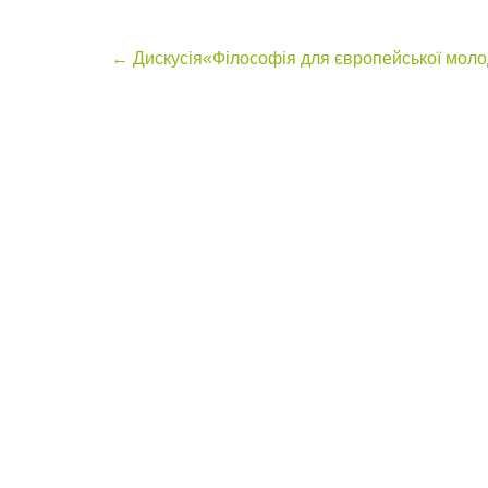
Post
←
Дискусія«Філософія для європейської моло
navigation