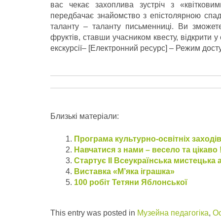
вас чекає захоплива зустріч з «квіткови
передбачає знайомство з епістолярною спад
таланту – таланту письменниці. Ви зможете 
фруктів, ставши учасником квесту, відкрити у
екскурсії– [Електронний ресурс] – Режим дост
Близькі матеріали:
Програма культурно-освітніх заход
Навчатися з нами – весело та цікаво !
Стартує ІІ Всеукраїнська мистецька 
Виставка «М’яка іграшка»
100 робіт Тетяни Яблонської
This entry was posted in
Музейна педагогіка
,
Ос