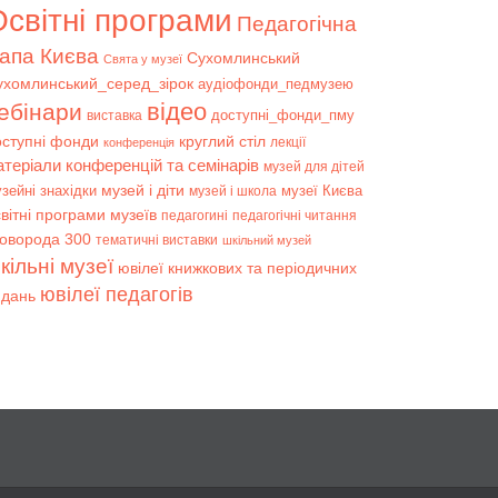
світні програми
Педагогічна
апа Києва
Сухомлинський
Свята у музеї
ухомлинський_серед_зірок
аудіофонди_педмузею
відео
ебінари
доступні_фонди_пму
виставка
оступні фонди
круглий стіл
лекції
конференція
атеріали конференцій та семінарів
музей для дітей
музей і діти
зейні знахідки
музеї Києва
музей і школа
вітні програми музеїв
педагогині
педагогічні читання
коворода 300
тематичні виставки
шкільний музей
кільні музеї
ювілеї книжкових та періодичних
ювілеї педагогів
идань