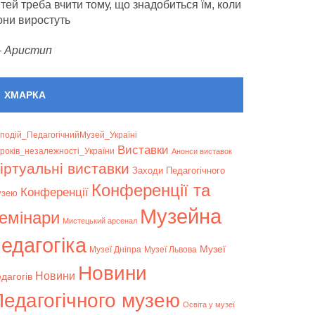
ітей треба вчити тому, що знадобиться їм, коли
они виростуть
—
Аристип
ХМАРКА
подій_ПедагогічнийМузей_Україні
Bиставки
років_незалежності_України
Анонси виставок
іртуальні виставки
Заходи Педагогічного
Конференції та
Конференції
узею
Музейна
емінари
Мистецький арсенал
едагогіка
Музеї
Музеї Дніпра
Музеї Львова
Новини
Новини
дагогів
Педагогічного музею
Освіта у музеї