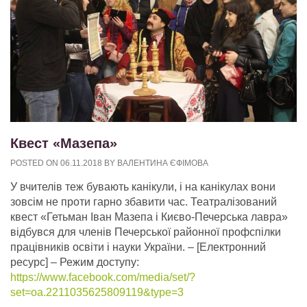
Квест «Мазепа»
POSTED ON
06.11.2018
BY
ВАЛЕНТИНА ЄФІМОВА
У вчителів теж бувають канікули, і на канікулах вони
зовсім не проти гарно збавити час. Театралізований
квест «Гетьман Іван Мазепа і Києво-Печерська лавра»
відбувся для членів Печерської районної профспілки
працівників освіти і науки України.
– [Електронний
ресурс] – Режим доступу:
https://www.facebook.com/media/set/?
set=oa.2211035625809119&type=3