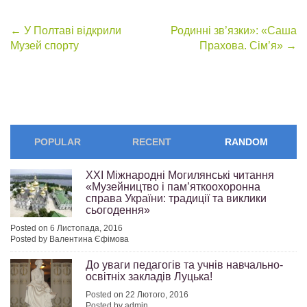
Post
←
У Полтаві відкрили
Родинні зв’язки»: «Саша
Музей спорту
Прахова. Сім’я»
→
navigation
POPULAR
RECENT
RANDOM
ХХI Міжнародні Могилянські читання
«Музейництво і пам’яткоохоронна
справа України: традиції та виклики
сьогодення»
Posted on 6 Листопада, 2016
Posted by Валентина Єфімова
До уваги педагогів та учнів навчально-
освітніх закладів Луцька!
Posted on 22 Лютого, 2016
Posted by admin