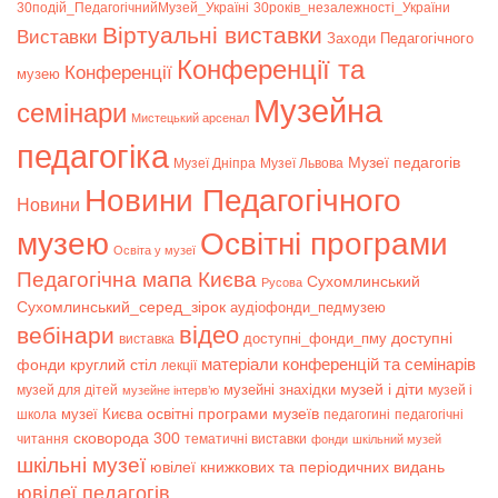
30подій_ПедагогічнийМузей_Україні
30років_незалежності_України
Віртуальні виставки
Bиставки
Заходи Педагогічного
Конференції та
Конференції
музею
Музейна
семінари
Мистецький арсенал
педагогіка
Музеї педагогів
Музеї Дніпра
Музеї Львова
Новини Педагогічного
Новини
музею
Освітні програми
Освіта у музеї
Педагогічна мапа Києва
Сухомлинський
Русова
Сухомлинський_серед_зірок
аудіофонди_педмузею
відео
вебінари
доступні
доступні_фонди_пму
виставка
матеріали конференцій та семінарів
фонди
круглий стіл
лекції
музей і діти
музейні знахідки
музей для дітей
музей і
музейне інтерв’ю
музеї Києва
освітні програми музеїв
школа
педагогині
педагогічні
сковорода 300
читання
тематичні виставки
фонди
шкільний музей
шкільні музеї
ювілеї книжкових та періодичних видань
ювілеї педагогів