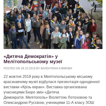
«Дитяча Демократія» у
Мелітопольському музеї
POSTED ON
28.10.2019
BY
ВАЛЕНТИНА ЄФІМОВА
22 жовтня 2019 року в Мелітопольському міському
краєзнавчому музеї відбулася презентація одноденної
виставки «Крізь екран». Виставка організована
учасницями Бюро змін «Дитяча
Демократія. Мелітополь» Віолеттою Лотоховою та
Олександрою Русєвою, ученицями 11-А класу ЗОШ