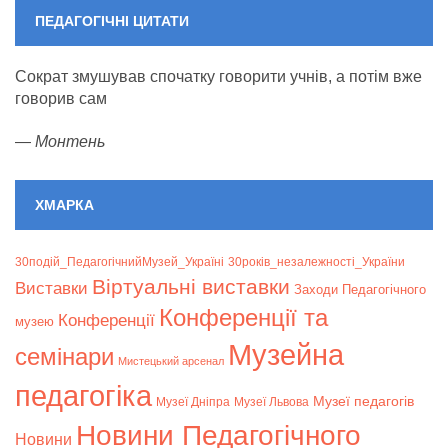
ПЕДАГОГІЧНІ ЦИТАТИ
Сократ змушував спочатку говорити учнів, а потім вже
говорив сам
—
Монтень
ХМАРКА
30подій_ПедагогічнийМузей_Україні
30років_незалежності_України
Віртуальні виставки
Bиставки
Заходи Педагогічного
Конференції та
Конференції
музею
Музейна
семінари
Мистецький арсенал
педагогіка
Музеї педагогів
Музеї Дніпра
Музеї Львова
Новини Педагогічного
Новини