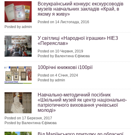
Всеукраїнський конкурс екскурсоводів
музеїв навчальних закладів «Край, в
якому я живу»
Posted on 14 Листопада, 2016
Posted by admin
У світлиці «Народної іграшки» НІЕЗ
«Переяслав»
Posted on 10 Червня, 2019
Posted by Валентина Єфімова
100річні книжкові і100рії
Posted on 4 Січня, 2024
Posted by admin
Навчально-методичний посібник
«Шкільний музей як центр національно-
патріотичного виховання учнівської
молоді»
Posted on 17 Березня, 2017
Posted by Валентина Єфімова
Від Маріїнського притулку до обласної