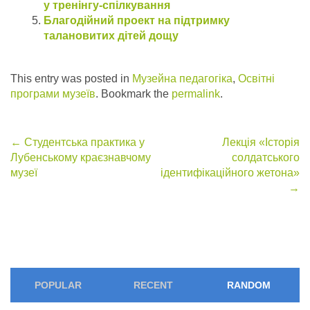
у тренінгу-спілкування
Благодійний проект на підтримку
талановитих дітей дощу
This entry was posted in
Музейна педагогіка
,
Освітні
програми музеїв
. Bookmark the
permalink
.
Post
←
Студентська практика у
Лекція «Історія
Лубенському краєзнавчому
солдатського
navigation
музеї
ідентифікаційного жетона»
→
POPULAR
RECENT
RANDOM