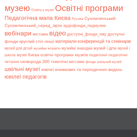
музею
Освітні програми
Освіта у музеї
Педагогічна мапа Києва
Сухомлинський
Русова
Сухомлинський_серед_зірок
аудіофонди_педмузею
відео
вебінари
доступні
доступні_фонди_пму
виставка
матеріали конференцій та семінарів
фонди
круглий стіл
лекції
музей і діти
музейні знахідки
музей для дітей
музей і
музейне інтерв’ю
музеї Києва
освітні програми музеїв
школа
педагогині
педагогічні
сковорода 300
читання
тематичні виставки
фонди
шкільний музей
шкільні музеї
ювілеї книжкових та періодичних видань
ювілеї педагогів