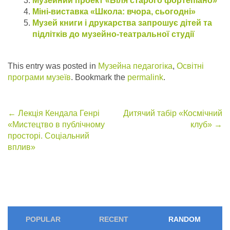
Музейний проект «Біля старого фортепіано»
Міні-виставка «Школа: вчора, сьогодні»
Музей книги і друкарства запрошує дітей та
підлітків до музейно-театральної студії
This entry was posted in
Музейна педагогіка
,
Освітні
програми музеїв
. Bookmark the
permalink
.
Post
←
Лекція Кендала Генрі
Дитячий табір «Космічний
«Мистецтво в публічному
клуб»
→
navigation
просторі. Соціальний
вплив»
POPULAR
RECENT
RANDOM