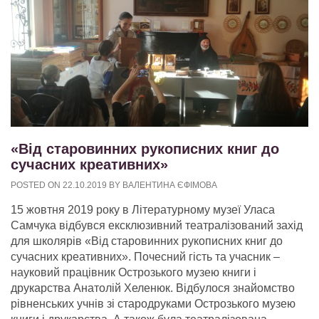
«Від старовинних рукописних книг до
сучасних креативних»
POSTED ON
22.10.2019
BY
ВАЛЕНТИНА ЄФІМОВА
15 жовтня 2019 року в Літературному музеї Уласа
Самчука відбувся ексклюзивний театралізований захід
для школярів «Від старовинних рукописних книг до
сучасних креативних». Почесний гість та учасник –
науковий працівник Острозького музею книги і
друкарства Анатолій Хеленюк. Відбулося знайомство
рівненських учнів зі стародруками Острозького музею