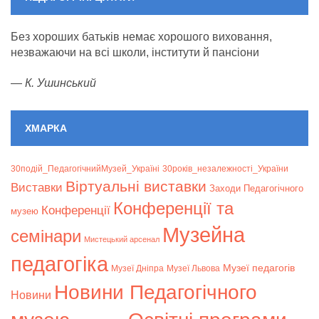
Без хороших батьків немає хорошого виховання,
незважаючи на всі школи, інститути й пансіони
—
К. Ушинський
ХМАРКА
30подій_ПедагогічнийМузей_Україні
30років_незалежності_України
Віртуальні виставки
Bиставки
Заходи Педагогічного
Конференції та
Конференції
музею
Музейна
семінари
Мистецький арсенал
педагогіка
Музеї педагогів
Музеї Дніпра
Музеї Львова
Новини Педагогічного
Новини