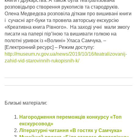
книги і друкарства. А також була театралізована
розповідьпро створення рукописів та стародруків.
Олена Медведєва розповіла діткам про вишивані книги
і сучасні арт-буки та провела авторську екскурсію
«Креативна книга Рівного». На заході учні мали змогу
писати на папері пір’їною та вишивати голкою на
полотні уривок із «Волині» Уласа Самчука.
–
[Електронний ресурс] – Режим доступу:
http://museum.rv.gov.ua/news/2019/10/16/teatralizovanij-
zahid-vid-starovinnih-rukopisnih-k/
Близькі матеріали:
Нагородження переможців конкурсу «Топ
екскурсовод»
Літературні читання «В гостях у Самчука»