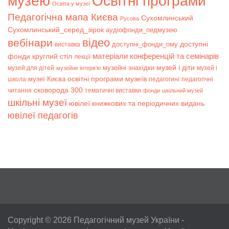
музею
Освітні програми
Освіта у музеї
Педагогічна мапа Києва
Сухомлинський
Русова
Сухомлинський_серед_зірок
аудіофонди_педмузею
відео
вебінари
доступні
доступні_фонди_пму
виставка
матеріали конференцій та семінарів
фонди
круглий стіл
лекції
музей і діти
музейні знахідки
музей для дітей
музей і
музейне інтерв’ю
музеї Києва
освітні програми музеїв
школа
педагогині
педагогічні
сковорода 300
читання
тематичні виставки
фонди
шкільний музей
шкільні музеї
ювілеї книжкових та періодичних видань
ювілеї педагогів
Copyright © 2026
Педагогічний музей України
-