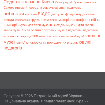
Педагогічна мапа Києва
Сухомлинський
Свята у музеї
Сухомлинський_серед_зірок
аудіофонди_педмузею
відео
вебінари
доступні
доступні_фонди_пму
виставка
матеріали конференцій та
фонди
круглий стіл
лекції
конференція
семінарів
музей і діти
музейні знахідки
музей для дітей
музей і
музеї Києва
освітні програми музеїв
школа
педагогині
педагогічні
шкільні
сковорода 300
читання
тематичні виставки
шкільний музей
музеї
ювілеї
ювілеї книжкових та періодичних видань
педагогів
Copyright © 2026
Педагогічний музей України
-
Національна академія педагогічних наук України.