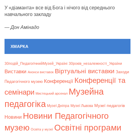
У «діаманта» все від Бога і нічого від середнього
навчального закладу
—
Дон Амінадо
ХМАРКА
30подій_ПедагогічнийМузей_Україні
30років_незалежності_України
Віртуальні виставки
Bиставки
Заходи
Анонси виставок
Конференції та
Конференції
Педагогічного музею
Музейна
семінари
Мистецький арсенал
педагогіка
Музеї педагогів
Музеї Дніпра
Музеї Львова
Новини Педагогічного
Новини
музею
Освітні програми
Освіта у музеї