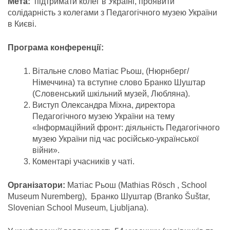
Мета:
підтримати колег в Україні, проявити
солідарність з колегами з Педагогічного музею України
в Києві.
Програма конференції:
Вітальне слово Матіас Рьош, (Нюрнберг/
Німеччина) та вступне слово Бранко Шуштар
(Словенський шкільний музей, Любляна).
Виступ Олександра Міхна, директора
Педагогічного музею України на тему
«Інформаційний фронт: діяльність Педагогічного
музею України під час російсько-української
війни».
Коментарі учасників у чаті.
Організатори:
Матіас Рьош (Mathias Rösch , School
Museum Nuremberg), Бранко Шуштар (Branko Šuštar,
Slovenian School Museum, Ljubljana).