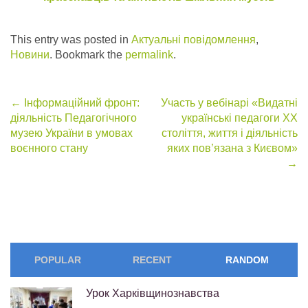
This entry was posted in
Актуальні повідомлення
,
Новини
. Bookmark the
permalink
.
Post
←
Інформаційний фронт:
Участь у вебінарі «Видатні
діяльність Педагогічного
українські педагоги ХХ
navigation
музею України в умовах
століття, життя і діяльність
воєнного стану
яких пов’язана з Києвом»
→
POPULAR
RECENT
RANDOM
Урок Харківщинознавства