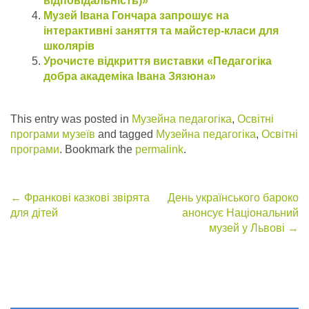
відповідальність)»
Музей Івана Гончара запрошує на
інтерактивні заняття та майстер-класи для
школярів
Урочисте відкриття виставки «Педагогіка
добра академіка Івана Зязюна»
This entry was posted in
Музейна педагогіка
,
Освітні
програми музеїв
and tagged
Музейна педагогіка
,
Освітні
програми
. Bookmark the
permalink
.
Post
←
Франкові казкові звірята
День українського бароко
для дітей
анонсує Національний
navigation
музей у Львові
→