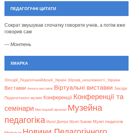
ПЕДАГОГІЧНІ ЦИТАТИ
Сократ змушував спочатку говорити учнів, а потім вже
говорив сам
—
Монтень
ХМАРКА
30подій_ПедагогічнийМузей_Україні
30років_незалежності_України
Віртуальні виставки
Bиставки
Заходи
Анонси виставок
Конференції та
Конференції
Педагогічного музею
Музейна
семінари
Мистецький арсенал
педагогіка
Музеї педагогів
Музеї Дніпра
Музеї Львова
Новини Педагогічного
Новини