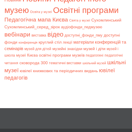
музею
Освітні програми
Освіта у музеї
Педагогічна мапа Києва
Сухомлинський
Свята у музеї
Сухомлинський_серед_зірок
аудіофонди_педмузею
відео
вебінари
доступні
доступні_фонди_пму
виставка
матеріали конференцій та
фонди
круглий стіл
лекції
конференція
семінарів
музей і діти
музейні знахідки
музей для дітей
музей і
музеї Києва
освітні програми музеїв
школа
педагогині
педагогічні
шкільні
сковорода 300
читання
тематичні виставки
шкільний музей
музеї
ювілеї
ювілеї книжкових та періодичних видань
педагогів