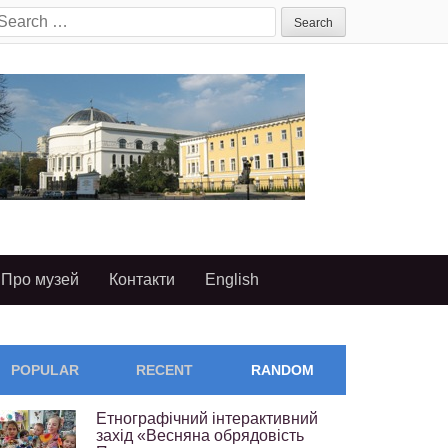
earch
or:
Про музей
Контакти
English
POPULAR
RECENT
RANDOM
Етнографічний інтерактивний
захід «Весняна обрядовість