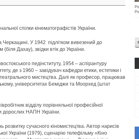
Po
Po
нальної спілки кінематографістів України.
а Черкащині. У 1942 підлітком вивезений до
біля Дахау), звідки втік до України.
востокського педінституту, 1954 – аспірантуру
ету, де з 1960 – завідувач кафедри етики, естетики і
ту театрального мистецтва. Далі як професор, працював
ському, університетах Беміджи та Моорхед (штат
півробітник відділу порівняльної професійної
іти дорослих НАПН України.
ь розвитку сучасного кіномистецтва. Автор нарисів
ької України (1979), сценарію телефільму «Кіно