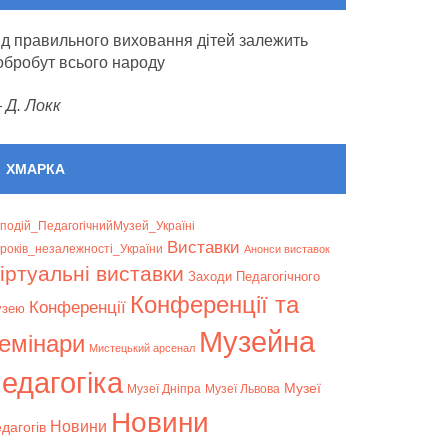
ід правильного виховання дітей залежить
обробут всього народу
—
Д. Локк
ХМАРКА
подій_ПедагогічнийМузей_Україні
Bиставки
років_незалежності_України
Анонси виставок
іртуальні виставки
Заходи Педагогічного
Конференції та
Конференції
узею
Музейна
емінари
Мистецький арсенал
едагогіка
Музеї
Музеї Дніпра
Музеї Львова
Новини
Новини
дагогів