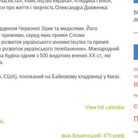
сучасність», «Мистецтво екрана», «Людина і кіно»,
ги про життя і творчість Олександра Довженка:
В
д
 орденом Червоної Зірки та медалями. Його
 преміями, серед яких премія Спілки
 розвиток українського кіномистецтва та премія
 у розвиток українського телебачення». Міжнародний
 Кудіна одним з 500 видатних вчених ХХ ст., які
а.
30
і, США), похований на Байковому кладовищі у Києві.
30
В
м
с
View full calendar
п
nk
.
пе
Іван Вишенський: 475 років