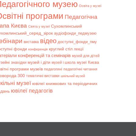
Педагогічного музею
Освіта у музеї
світні програми
Педагогічна
апа Києва
Сухомлинський
Свята у музеї
ухомлинський_серед_зірок
аудіофонди_педмузею
відео
ебінари
доступні_фонди_пму
виставка
оступні фонди
круглий стіл
лекції
конференція
атеріали конференцій та семінарів
музей для дітей
музей і діти
зейні знахідки
музеї Києва
музей і школа
вітні програми музеїв
педагогині
педагогічні читання
коворода 300
тематичні виставки
шкільний музей
кільні музеї
ювілеї книжкових та періодичних
ювілеї педагогів
идань