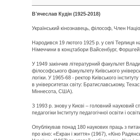
років
В’ячеслав Кудін (1925-2018)
Український кінознавець, філософ, Член Націо
Народився 19 лютого 1925 р. у селі Терлиця н
Німеччини в концтабори Вайсенбург, Форшгейм (
У 1949 закінчив літературний факультет Влади
філософського факультету Київського університ
логіки. У 1965-68 - ректор Київського інститу
в університетах світу: Братиславському, Теха
Міннесота, США).
З 1993 р. знову у Києві – головний науковий с
педагогіки Інституту педагогічної освіти і осв
Опублікував понад 180 наукових праць з питан
про кіно: «Екран і життя» (1967), «Кіно Радянс