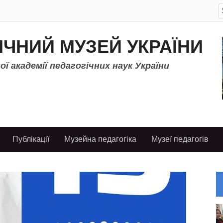
S
f
ІЧНИЙ МУЗЕЙ УКРАЇНИ
ї академії педагогічних наук України
Публікації
Музейна педагогіка
Музеї педагогів