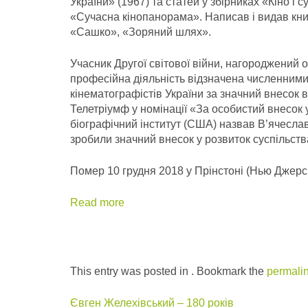
України» (1967) та статей у збірниках «Кіно і 
«Сучасна кінопанорама». Написав і видав кни
«Сашко», «Зоряний шлях».
Учасник Другої світової війни, нагороджений
професійна діяльність відзначена численними
кінематографістів України за значний внесок в
Телетріумф у номінації «За особистий внесок
біографічний інститут (США) назвав В’ячеслава
зробили значний внесок у розвиток суспільств
Помер 10 грудня 2018 у Прінстоні (Нью Джерс
Read more
This entry was posted in . Bookmark the
permali
Євген Желехівський – 180 років