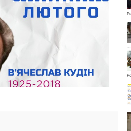
Po
Po