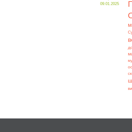
09.01.2025
О
м
С
в
д
м
му
ос
с
ш
в