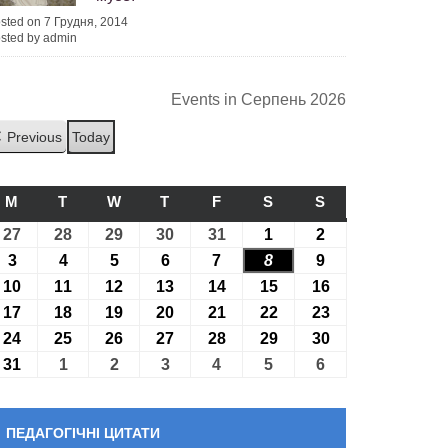
sted on 7 Грудня, 2014
sted by admin
Events in Серпень 2026
Previous
Today
M
ПОНЕДІЛОК
T
ВІВТОРОК
W
СЕРЕДА
T
ЧЕТВЕР
F
П’ЯТНИЦЯ
S
СУБОТА
S
НЕДІЛЯ
27
27.07.2026
28
28.07.2026
29
29.07.2026
30
30.07.2026
31
31.07.2026
1
01.08.2026
2
02.08.2026
3
03.08.2026
4
04.08.2026
5
05.08.2026
6
06.08.2026
7
07.08.2026
8
08.08.2026
9
09.08.2026
10
10.08.2026
11
11.08.2026
12
12.08.2026
13
13.08.2026
14
14.08.2026
15
15.08.2026
16
16.08.2026
17
17.08.2026
18
18.08.2026
19
19.08.2026
20
20.08.2026
21
21.08.2026
22
22.08.2026
23
23.08.2026
24
24.08.2026
25
25.08.2026
26
26.08.2026
27
27.08.2026
28
28.08.2026
29
29.08.2026
30
30.08.2026
31
31.08.2026
1
01.09.2026
2
02.09.2026
3
03.09.2026
4
04.09.2026
5
05.09.2026
6
06.09.2026
ПЕДАГОГІЧНІ ЦИТАТИ