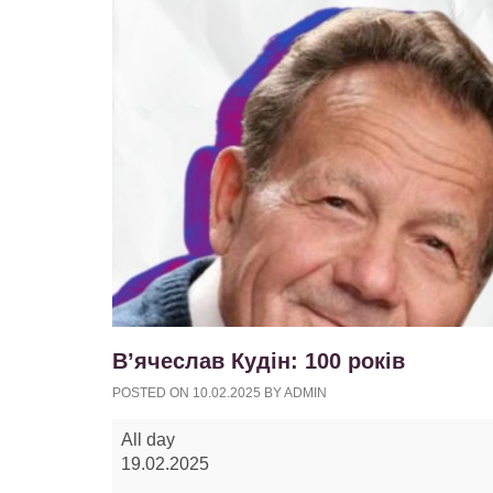
В’ячеслав Кудін: 100 років
POSTED ON
10.02.2025
BY
ADMIN
В’ячеслав
All day
Кудін:
19.02.2025
100