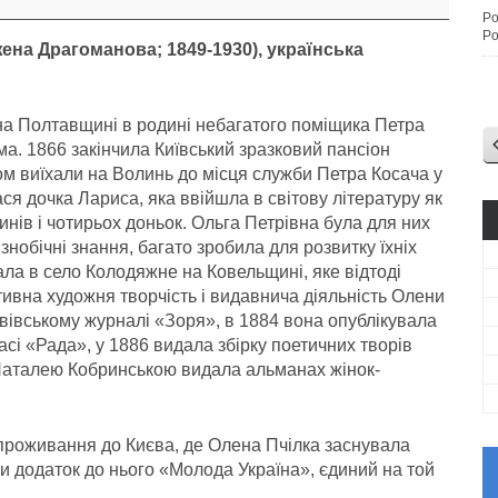
Po
Po
жена Драгоманова;
1849-1930), українська
на Полтавщині в родині небагатого поміщика Петра
а. 1866 закінчила Київський зразковий пансіон
ком виїхали на Волинь до місця служби Петра Косача у
ся дочка Лариса, яка ввійшла в світову літературу як
инів і чотирьох доньок. Ольга Петрівна була для них
нобічні знання, багато зробила для розвитку їхніх
хала в село Колодяжне на Ковельщині, яке відтоді
тивна художня творчість і видавнича діяльність Олени
львівському журналі «Зоря», в 1884 вона опублікувала
і «Рада», у 1886 видала збірку поетичних творів
аталею Кобринською видала альманах жінок-
 проживання до Києва, де Олена Пчілка заснувала
и додаток до нього «Молода Україна», єдиний на той