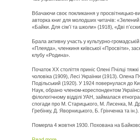
Вбачаючи своє покликання у просвітницько-вих
авторка книг для молодших читачів: «Зелений 
«Байки. Для сім’ї та школи» (1918), «Дві п’єски
Брала активну участь у культурно-громадській 
«Плеяда», членкиня київської «Просвіти», зас
клубу «Родина».
Початок ХХ століття приніс Олені Пчілці тяжкі
чоловіка (1909), Лесі Українки (1913). Олена П
Подільський (1920). У 1924 повернулася до Ки
Наук, обрано членом-кореспондентом Українсь
філологічному відділі УАН, займалася етногр
спогади про М. Старицького, М. Лисенка, М. Др
Гребінку, Д. Яворницького, Б. Грінченка та ін.).
Померла 4 жовтня 1930. Похована на Байково
Read more