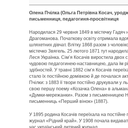
років
Олена Пчілка (
Ольга Петрівна Косач, урод
письменниця, педагогиня-просвітниця
Народилася 29 червня 1849 в містечку Гадяч 
Драгоманова. Початкову освіту отримала вдом
шляхетних дівчат. Влітку 1868 разом з чолові
містечко Звягель. 25 лютого 1871 тут народила
Леся Українка. Сім’я Косачів виростила двох с
чудовою педагогинею-наставницею, дала їм різ
здібностей. У травні 1882 сім‘я Косачів переї
стало їх постійною домівкою й де почалася ак
Пчілки: з 1883 її твори постійно друкували у 
свою першу поему «Козачка Олена» в альманас
«Думки-мережанки». Разом з письменницею Н
письменниць «Перший вінок» (1887).
У 1895 родина Косачів переїхала на постійне
журнал «Рідний край». У 1908 почала видават
час український дитячий журнал.