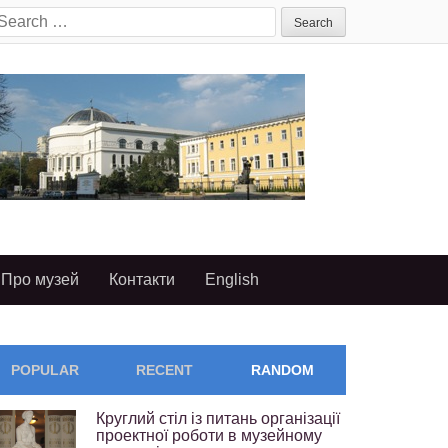
earch
or:
Про музей
Контакти
English
POPULAR
RECENT
RANDOM
Круглий стіл із питань організації
проектної роботи в музейному