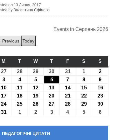
sted on 13 Липня, 2017
sted by Валентина Єфімова
Events in Серпень 2026
Previous
Today
M
ПОНЕДІЛОК
T
ВІВТОРОК
W
СЕРЕДА
T
ЧЕТВЕР
F
П’ЯТНИЦЯ
S
СУБОТА
S
НЕДІЛЯ
27
27.07.2026
28
28.07.2026
29
29.07.2026
30
30.07.2026
31
31.07.2026
1
01.08.2026
2
02.08.2026
3
03.08.2026
4
04.08.2026
5
05.08.2026
6
06.08.2026
7
07.08.2026
8
08.08.2026
9
09.08.2026
10
10.08.2026
11
11.08.2026
12
12.08.2026
13
13.08.2026
14
14.08.2026
15
15.08.2026
16
16.08.2026
17
17.08.2026
18
18.08.2026
19
19.08.2026
20
20.08.2026
21
21.08.2026
22
22.08.2026
23
23.08.2026
24
24.08.2026
25
25.08.2026
26
26.08.2026
27
27.08.2026
28
28.08.2026
29
29.08.2026
30
30.08.2026
31
31.08.2026
1
01.09.2026
2
02.09.2026
3
03.09.2026
4
04.09.2026
5
05.09.2026
6
06.09.2026
ПЕДАГОГІЧНІ ЦИТАТИ