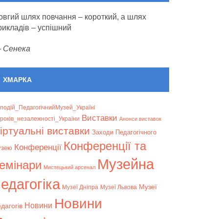
овгий шлях повчання – короткий, а шлях
рикладів – успішний
—
Сенека
ХМАРКА
подій_ПедагогічнийМузей_Україні
Bиставки
років_незалежності_України
Анонси виставок
іртуальні виставки
Заходи Педагогічного
Конференції та
Конференції
узею
Музейна
емінари
Мистецький арсенал
едагогіка
Музеї
Музеї Дніпра
Музеї Львова
Новини
Новини
дагогів