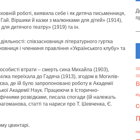
Д
овній роботі, виявила себе і як дитяча письменниця,
п
Гай. Віршики й казки з малюнками для дітей» (1914),
 для дитячого театру» (1919) та ін.
діяльності: співзасновниця літературного гуртка
новниця і членкиня правління «Українського клубу» та
30
 особисті втрати – смерть сина Михайла (1903),
чілка переїхала до Гадяча (1913), згодом в Могилів-
30
В
єва, де їй було запропоновано роботу в Академії
кої Академії Наук. Працюючи в Історично-
м
афічними розвідками, писала спогади (їй належать
агоманова, статті та нариси про Т. Шевченка, Є.
с
п
му цвинтарі.
пе