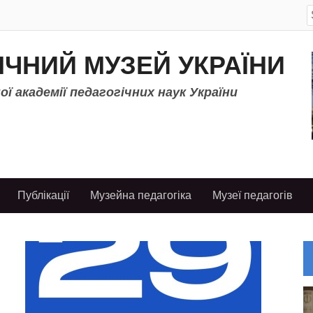
S
f
ІЧНИЙ МУЗЕЙ УКРАЇНИ
ї академії педагогічних наук України
Публікації
Музейна педагогіка
Музеї педагогів