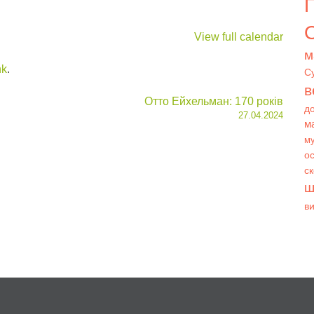
О
View full calendar
м
nk
.
С
в
Отто Ейхельман: 170 років
д
27.04.2024
м
му
ос
с
ш
в