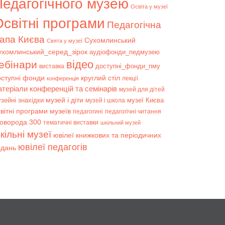
Педагогічного музею
Освіта у музеї
світні програми
Педагогічна
апа Києва
Сухомлинський
Свята у музеї
ухомлинський_серед_зірок
аудіофонди_педмузею
відео
ебінари
доступні_фонди_пму
виставка
оступні фонди
круглий стіл
лекції
конференція
атеріали конференцій та семінарів
музей для дітей
музей і діти
зейні знахідки
музеї Києва
музей і школа
вітні програми музеїв
педагогині
педагогічні читання
коворода 300
тематичні виставки
шкільний музей
кільні музеї
ювілеї книжкових та періодичних
ювілеї педагогів
идань