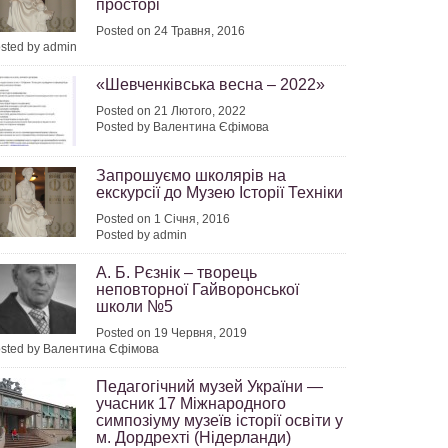
просторі
Posted on 24 Травня, 2016
sted by admin
«Шевченківська весна – 2022»
Posted on 21 Лютого, 2022
Posted by Валентина Єфімова
Запрошуємо школярів на
екскурсії до Музею Історії Техніки
Posted on 1 Січня, 2016
Posted by admin
А. Б. Рєзнік – творець
неповторної Гайворонської
школи №5
Posted on 19 Червня, 2019
sted by Валентина Єфімова
Педагогічний музей України —
учасник 17 Міжнародного
симпозіуму музеїв історії освіти у
м. Дордрехті (Нідерланди)