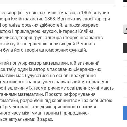
ельдорфі. Тут він закінчив гімназію, а 1865 вступив
етрії Кляйн захистив 1868. Від початку своєї кар’єри
і організаторських здібностей, а також яскраво
истою і прикладною наукою. Інтереси Кляйна
я чисел, теорія груп, алгебра і теорія інваріантів –
розвитку й завершенню великих ідей Рімана в
ти була його теорія автоморфних функцій.
итий популяризатор математики, а й визначний
сштабу, один із авторів так званих «Меранських
ематики має будуватися на основі врахування
ематичного знання; увесь навчальний матеріал має
ті величин у їх геометричному освітленні; учні мають
итаннями математики. Проєкти реформування
ематики, розроблені під керівництвом і за особистою
еї реалізовані, але деякі принципово важливі,
ного часу між гуманітарним і природничо-
ся актуальними й зараз.