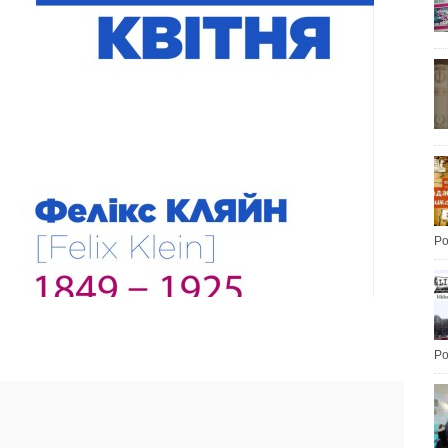
Po
Po