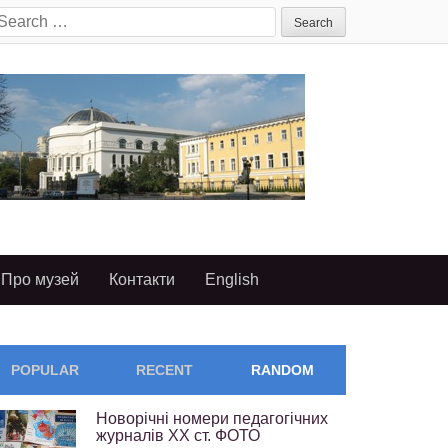
earch
or:
Про музей
Контакти
English
POPULAR
RECENT
RANDOM
Новорічні номери педагогічних
журналів ХХ ст. ФОТО