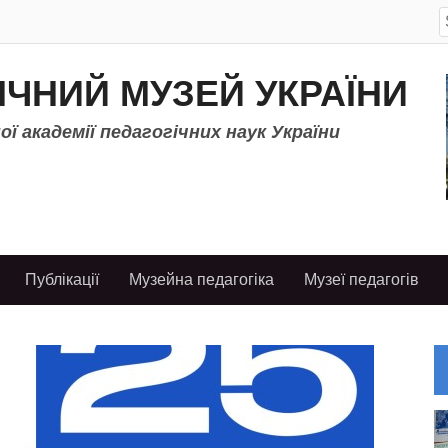
S
f
ІЧНИЙ МУЗЕЙ УКРАЇНИ
ї академії педагогічних наук України
Публікації
Музейна педагогіка
Музеї педагогів