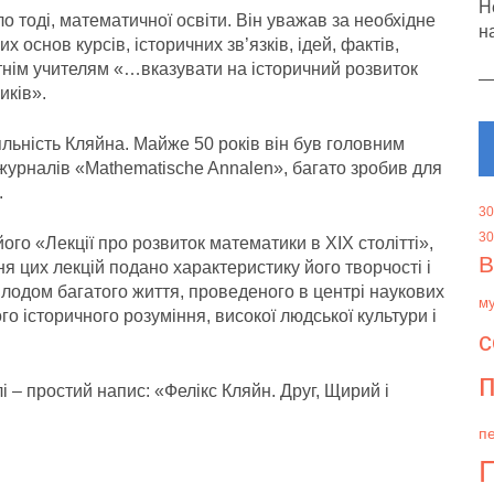
Н
о тоді, математичної освіти. Він уважав за необхідне
н
х основ курсів, історичних зв’язків, ідей, фактів,
тнім учителям «…вказувати на історичний розвиток
иків».
яльність Кляйна. Майже 50 років він був головним
урналів «Mathematische Annalen», багато зробив для
.
30
30
о «Лекції про розвиток математики в XIX столітті»,
В
ня цих лекцій подано характеристику його творчості і
 плодом багатого життя, проведеного в центрі наукових
м
го історичного розуміння, високої людської культури і
с
п
 – простий напис: «Фелікс Кляйн. Друг, Щирий і
пе