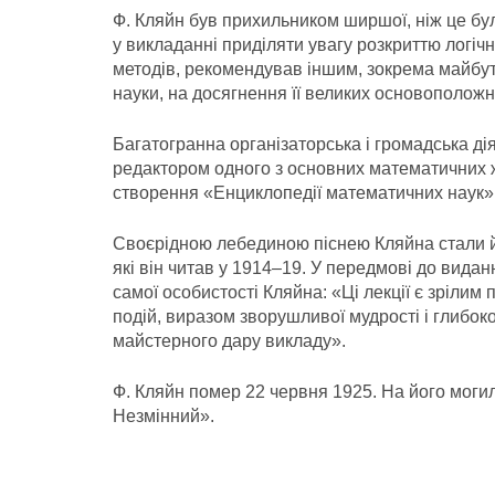
Ф. Кляйн був прихильником ширшої, ніж це бул
у викладанні приділяти увагу розкриттю логічни
методів, рекомендував іншим, зокрема майбу
науки, на досягнення її великих основоположн
Багатогранна організаторська і громадська ді
редактором одного з основних математичних ж
створення «Енциклопедії математичних наук»
Своєрідною лебединою піснею Кляйна стали йог
які він читав у 1914–19. У передмові до видан
самої особистості Кляйна: «Ці лекції є зрілим
подій, виразом зворушливої мудрості і глибоко
майстерного дару викладу».
Ф. Кляйн помер 22 червня 1925. На його могилі
Незмінний».