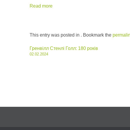
Read more
This entry was posted in . Bookmark the
permali
Post
Гренвілл Стенлі Голл: 180 років
02.02.2024
navigation