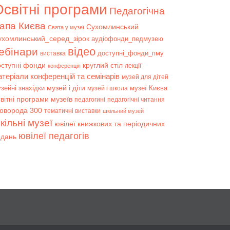
світні програми
Педагогічна
апа Києва
Сухомлинський
Свята у музеї
ухомлинський_серед_зірок
аудіофонди_педмузею
відео
ебінари
доступні_фонди_пму
виставка
оступні фонди
круглий стіл
лекції
конференція
атеріали конференцій та семінарів
музей для дітей
музей і діти
зейні знахідки
музеї Києва
музей і школа
вітні програми музеїв
педагогині
педагогічні читання
коворода 300
тематичні виставки
шкільний музей
кільні музеї
ювілеї книжкових та періодичних
ювілеї педагогів
идань