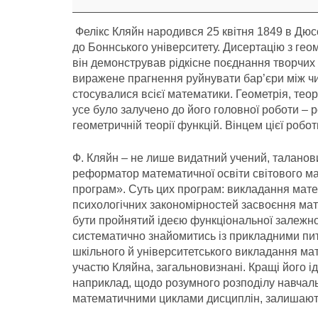
років
Фелікс Кляйн народився 25 квітня 1849 в Дюсс
до Боннського університету. Дисертацію з геом
він демонстрував рідкісне поєднання творчих 
виражене прагнення руйнувати бар’єри між ч
стосувалися всієї математики. Геометрія, теорі
усе було залучено до його головної роботи – 
геометричній теорії функцій. Вінцем цієї робо
Ф. Кляйн – не лише видатний учений, таланов
реформатор математичної освіти світового ма
програм». Суть цих програм: викладання мат
психологічних закономірностей засвоєння мат
бути пройнятий ідеєю функціональної залежнос
систематично знайомитись із прикладними п
шкільного й університетського викладання мат
участю Кляйна, загальновизнані. Кращі його ід
наприклад, щодо розумного розподілу навчаль
математичними циклами дисциплін, залишають