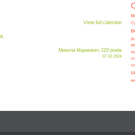
О
м
View full calendar
С
в
nk
.
д
м
Микола Маркевич: 220 років
му
07.02.2024
ос
с
ш
в