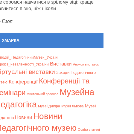
е соромся навчатися в зрілому віці: краще
авчитися пізно, ніж ніколи
—
Езоп
ХМАРКА
подій_ПедагогічнийМузей_Україні
Bиставки
років_незалежності_України
Анонси виставок
іртуальні виставки
Заходи Педагогічного
Конференції та
Конференції
узею
Музейна
емінари
Мистецький арсенал
едагогіка
Музеї
Музеї Дніпра
Музеї Львова
Новини
Новини
дагогів
Педагогічного музею
Освіта у музеї