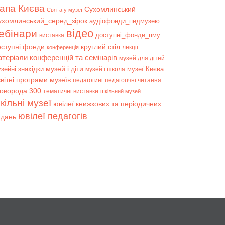
апа Києва
Сухомлинський
Свята у музеї
ухомлинський_серед_зірок
аудіофонди_педмузею
відео
ебінари
доступні_фонди_пму
виставка
оступні фонди
круглий стіл
лекції
конференція
атеріали конференцій та семінарів
музей для дітей
музей і діти
зейні знахідки
музеї Києва
музей і школа
вітні програми музеїв
педагогині
педагогічні читання
коворода 300
тематичні виставки
шкільний музей
кільні музеї
ювілеї книжкових та періодичних
ювілеї педагогів
идань