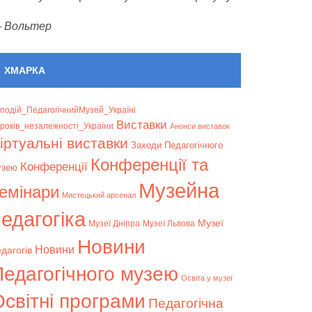
—
Вольтер
ХМАРКА
подій_ПедагогічнийМузей_Україні
Bиставки
років_незалежності_України
Анонси виставок
іртуальні виставки
Заходи Педагогічного
Конференції та
Конференції
узею
Музейна
емінари
Мистецький арсенал
едагогіка
Музеї
Музеї Дніпра
Музеї Львова
Новини
Новини
дагогів
Педагогічного музею
Освіта у музеї
світні програми
Педагогічна