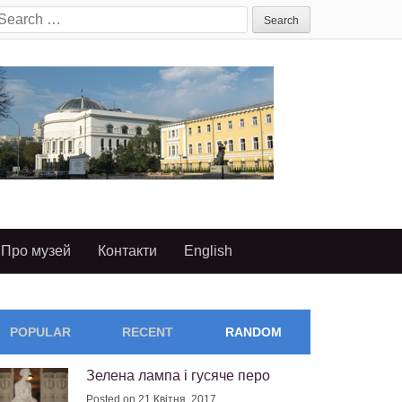
earch
or:
Про музей
Контакти
English
POPULAR
RECENT
RANDOM
Зелена лампа і гусяче перо
Posted on 21 Квітня, 2017