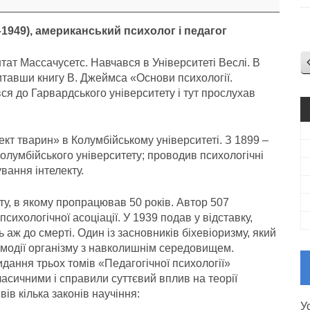
1949), американський психолог і педагог
тат Массачусетс. Навчався в Університеті Веслі. В
итавши книгу В. Джеймса «Основи психології.
я до Гарвардського університету і тут прослухав
ект тварин» в Колумбійському університеті. З 1899 –
Колумбійського університету; проводив психологічні
вання інтелекту.
ту, в якому пропрацював 50 років. Автор 507
сихологічної асоціації. У 1939 подав у відставку,
аж до смерті. Один із засновників біхевіоризму, який
ємодії організму з навколишнім середовищем.
дання трьох томів «Педагогічної психології»
ласичними і справили суттєвий вплив на теорії
ів кілька законів научіння:
У