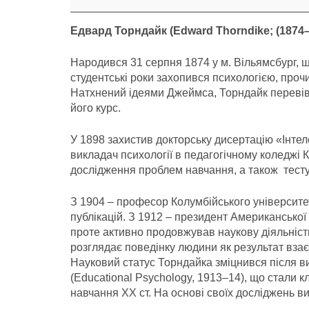
років
Едвард Торндайк (Edward Thorndike; (1874–
Народився 31 серпня 1874 у м. Вільямсбург, ш
студентські роки захопився психологією, проч
Натхнений ідеями Джеймса, Торндайк перевівс
його курс.
У 1898 захистив докторську дисертацію «Інтел
викладач психології в педагогічному коледжі 
дослідження проблем навчання, а також тесту
З 1904 – професор Колумбійського університе
публікацій. З 1912 – президент Американської п
проте активно продовжував наукову діяльність 
розглядає поведінку людини як результат вза
Науковий статус Торндайка зміцнився після ви
(Educational Psychology, 1913–14), що стали к
навчання ХХ ст. На основі своїх досліджень вив