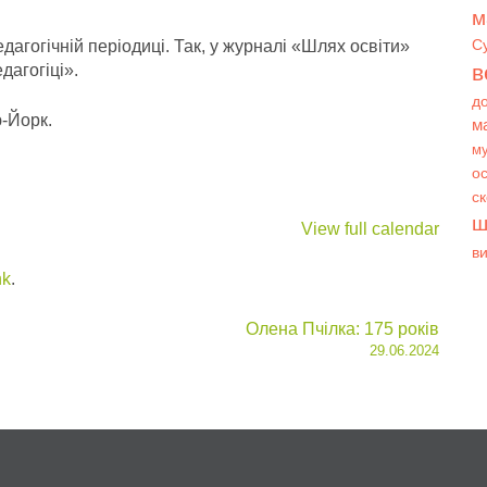
м
С
едагогічній періодиці. Так, у журналі «Шлях освіти»
в
дагогіці».
д
-Йорк.
м
му
ос
с
ш
View full calendar
в
nk
.
Олена Пчілка: 175 років
29.06.2024