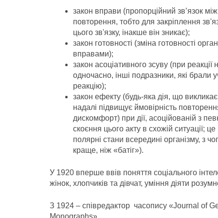
закон вправи (пропорційний зв’язок між 
повторення, тобто для закріплення зв'я
цього зв'язку, інакше він зникає);
закон готовності (зміна готовності орга
вправами);
закон асоціативного зсуву (при реакції 
одночасно, інші подразники, які брали у
реакцію);
закон ефекту (будь-яка дія, що викликає
надалі підвищує ймовірність повторення 
дискомфорт) при дії, асоційованій з пе
скоєння цього акту в схожій ситуації; ц
полярні стани всередині організму, з 
краще, ніж «батіг»).
У 1920 вперше ввів поняття соціального інтеле
жінок, хлопчиків та дівчат, уміння діяти розум
З 1924 – співредактор часопису «Journal of Ge
Monographs».