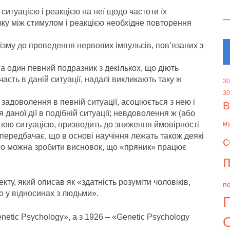
ситуацією і реакцією на неї щодо частоти їх
зку між стимулом і реакцією необхідне повторення
нізму до проведення нервових імпульсів, пов’язаних з
на один певний подразник з декількох, що діють
часть в даній ситуації, надалі викликають таку ж
30
30
 задоволення в певній ситуації, асоціюється з нею і
В
даної дії в подібній ситуації; невдоволення ж (або
м
вною ситуацією, призводить до зниження ймовірності
е передбачає, що в основі научіння лежать також деякі
с
чого можна зробити висновок, що «пряник» працює
п
кту, який описав як «здатність розуміти чоловіків,
пе
но у відносинах з людьми».
netic Psychology», a з 1926 – «Genetic Psychology
О