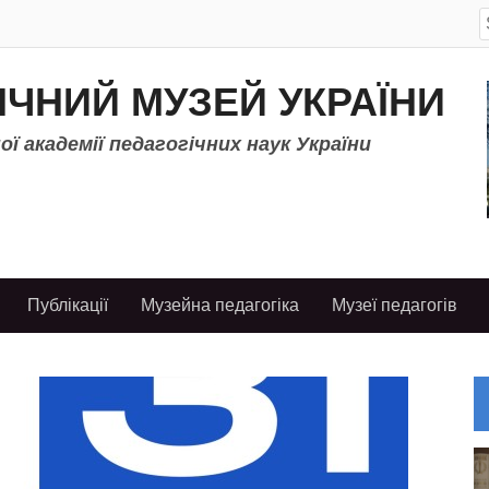
S
f
ІЧНИЙ МУЗЕЙ УКРАЇНИ
ї академії педагогічних наук України
Публікації
Музейна педагогіка
Музеї педагогів