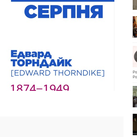
Po
Po