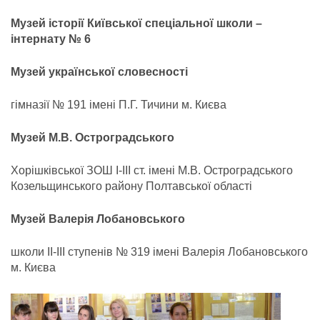
Музей історії Київської
спеціальної школи –
інтернату № 6
Музей української
словесності
гімназії № 191 імені П.Г. Тичини м. Києва
Музей М.В. Остроградського
Хорішківської ЗОШ І-ІІІ ст. імені М.В. Остроградського
Козельщинського району Полтавської області
Музей Валерія Лобановського
школи ІІ-ІІІ ступенів № 319 імені Валерія Лобановського
м. Києва