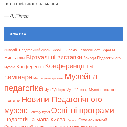
років шкільного навчання
—
Л. Пітер
ХМАРКА
30подій_ПедагогічнийМузей_Україні
30років_незалежності_України
Віртуальні виставки
Bиставки
Заходи Педагогічного
Конференції та
Конференції
музею
Музейна
семінари
Мистецький арсенал
педагогіка
Музеї педагогів
Музеї Дніпра
Музеї Львова
Новини Педагогічного
Новини
музею
Освітні програми
Освіта у музеї
Педагогічна мапа Києва
Сухомлинський
Русова
Сухомлинський_серед_зірок
аудіофонди_педмузею