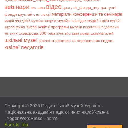
відео
вебінари
доступні
доступні_фонди_пму
виставка
матеріали конференцій та семінарів
фонди
круглий стіл
лекції
музей і діти
музейні знахідки
музей для дітей
музей і
музейне інтерв’ю
музеї Києва
освітні програми музеїв
школа
педагогині
педагогічні
сковорода 300
читання
тематичні виставки
фонди
шкільний музей
шкільні музеї
ювілеї книжкових та періодичних видань
ювілеї педагогів
Copyright © 2026
Педагогічний музей України
-
Національна академія педагогічних наук України.
|
Yegor WordPress Theme
Back to Top