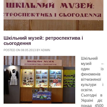
Шкільний музей: ретроспектива і
сьогодення
POSTED ON
08.05.2013
BY
ADMIN
Шкільний
музей –
один із
феноменів
вітчизняної
культури і
освіти.
Сьогодні в
Україні діє
понад 4500