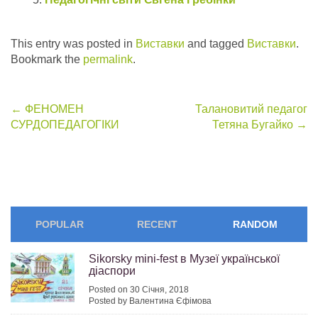
This entry was posted in
Виставки
and tagged
Bиставки
.
Bookmark the
permalink
.
Post
←
ФЕНОМЕН
Талановитий педагог
СУРДОПЕДАГОГІКИ
Тетяна Бугайко
→
navigation
POPULAR
RECENT
RANDOM
Sikorsky mini-fest в Музеї української
діаспори
Posted on 30 Січня, 2018
Posted by Валентина Єфімова