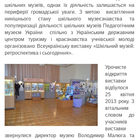
шкільних музеїв, однак їх діяльність залишається на
периферії громадської уваги. З метою висвітлення
нинішнього стану шкільного музеєзнавства та
популяризації діяльності шкільних музеїв Педагогічним
музеєм України спільно з Українським державним
центром туризму і краєзнавства учнівської молоді
організовано Всеукраїнську виставку «Шкільний музей:
ретроспектива і сьогодення».
Урочисте
відкриття
виставки
відбулося
25 квітня
2013 року. З
вітальним
словом до
учасників
виставки
звернулися директор музею Володимир Малюга та