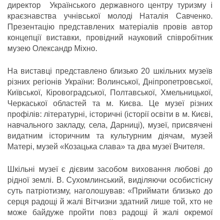
директор Українського державного центру туризму і
краєзнавства учнівської молоді Наталія Савченко.
Презентацію представлених матеріалів провів автор
концепції виставки, провідний науковий співробітник
музею Олександр Міхно.
На виставці представлено близько 20 шкільних музеїв
різних регіонів України: Волинської, Дніпропетровської,
Київської, Кіровоградської, Полтавської, Хмельницької,
Черкаської областей та м. Києва. Це музеї різних
профілів: літературні, історичні (історії освіти в м. Києві,
навчального закладу, села, Дарниці), музеї, присвячені
видатним історичним та культурним діячам, музей
Матері, музей «Козацька слава» та два музеї Вчителя.
Шкільні музеї є дієвим засобом виховання любові до
рідної землі. В. Сухомлинський, виділяючи особистісну
суть патріотизму, наголошував: «Приймати близько до
серця радощі й жалі Вітчизни здатний лише той, хто не
може байдуже пройти повз радощі й жалі окремої