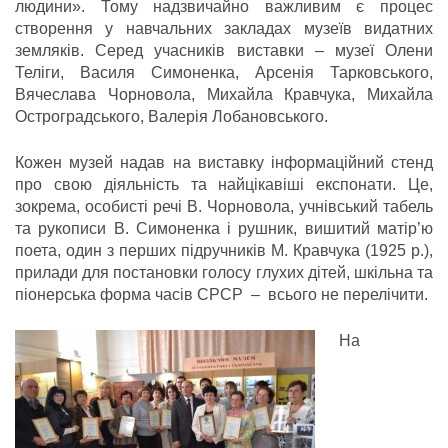
людини». Тому надзвичайно важливим є процес
створення у навчальних закладах музеїв видатних
земляків. Серед учасників виставки – музеї Олени
Теліги, Василя Симоненка, Арсенія Тарковського,
Вячеслава Чорновола, Михайла Кравчука, Михайла
Остроградського, Валерія Лобановського.
Кожен музей надав на виставку інформаційний стенд
про свою діяльність та найцікавіші експонати. Це,
зокрема, особисті речі В. Чорновола, учнівський табель
та рукописи В. Симоненка і рушник, вишитий матір’ю
поета, один з перших підручників М. Кравчука (1925 р.),
прилади для постановки голосу глухих дітей, шкільна та
піонерська форма часів СРСР – всього не перелічити.
На